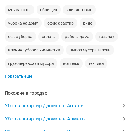
мойка окон
обой цен
клининговые
уборка на дому
офис квартир
виде
офис уборка
оплата
работа дома
тазалау
клининг уборка химчистка
вывоз мусора газель
грузоперевозки мусора
коттедж
техника
Показать еще
влажные
предлагаю уборки
холодильник
делаем ремонт квартир
сделать
Похожие в городах
индивидуальный
машину
домработница
Уборка квартир / домов в Астане
уборка для
услуги вывоза мусора
в ресторан
Уборка квартир / домов в Алматы
люстры
комнаты
клинговый
цене