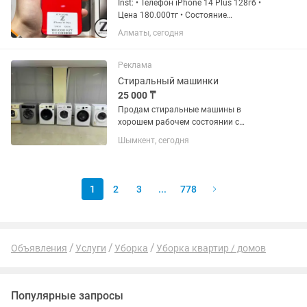
Inst: • Телефон iPhone 14 Plus 128гб •
Цена 180.000тг • Состояние
Аккумулятора 82% • Комплект: Шнур
Алматы, сегодня
зарядки • Состояние телефона 10/10 •
Телефон без ремонта и скрытых
дефектов • Гарантия на...
Реклама
Стиральный машинки
25 000 ₸
Продам стиральные машины в
хорошем рабочем состоянии с
загрузкой белья на 5кг, 6кг
Шымкент, сегодня
проверенные мастером с гарантией.
Возможна доставка по городу. Цены от
30 000 тысяч и выше. Звоните, пишите
в любое...
1
2
3
...
778
Объявления
Услуги
Уборка
Уборка квартир / домов
Популярные запросы