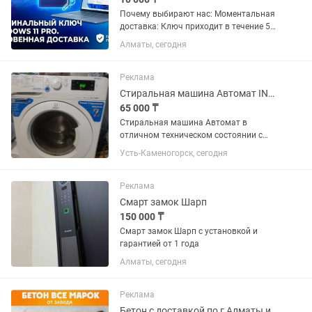
Почему выбирают нас: Моментальная
доставка: Ключ приходит в течение 5
минут после оплаты. Пожизненная
Алматы, сегодня
гарантия: Лицензия не «слетит» через
месяц. Привязка к вашему железу. Все
языки мира: Включая...
Реклама
Стиральная машина Автомат INDESITINNEX на 7 кг. Гарантия. Доставка. .
65 000 ₸
Стиральная машина Автомат в
отличном техническом состоянии с
загрузкой 7 кг. Гарантия два месяца.
Усть-Каменогорск, сегодня
Доставка до подъезда бесплатно.
Смотрите другие мои объявления.
ПИСАТЬ В .
Реклама
Смарт замок Шарп
150 000 ₸
Смарт замок Шарп с установкой и
гарантией от 1 года
Алматы, сегодня
Реклама
Бетон с доставкой по г Алматы и области