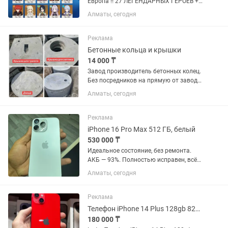
Европа ‼️ 27 ЛЕГЕНДАРНЫХ ГЕРОЕВ +
25 ЛЕГЕНДАРНЫХ ОРУЖИЙ‼️ 🍭 Все
Алматы, сегодня
персонажи, оружие и СКИНЫ
предоставлены на скриншотах выше.
✨ Стандарт лиги :: Джинн С2; Кэцян...
Реклама
Бетонные кольца и крышки
14 000 ₸
Завод производитель бетонных колец.
Без посредников на прямую от завода.
Бетонные кольца: КС 1м (высота 60см)
Алматы, сегодня
- 14000тг; КС 1м (высота 90см) -
14000тг; КС 1,5м (высота 90см) - 18000
тг; КС 1,5м...
Реклама
iPhone 16 Pro Max 512 ГБ, белый
530 000 ₸
Идеальное состояние, без ремонта.
АКБ — 93%. Полностью исправен, всё
работает отлично. В комплекте
Алматы, сегодня
оригинальная коробка, кабель и
разные чехлы. На гарантии — 2 месяца.
Минимальный торг. Подробнее .
Реклама
Телефон iPhone 14 Plus 128gb 82% Айфон 14 Плюс 128гб 82%
180 000 ₸