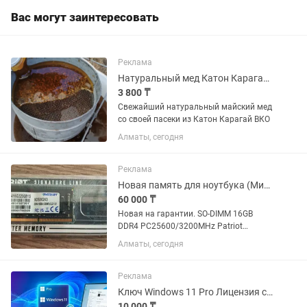
Вас могут заинтересовать
Реклама
Натуральный мед Катон Карагай ВКО гарантия 100%
3 800 ₸
Свежайший натуральный майский мед
со своей пасеки из Катон Карагай ВКО
Алматы, сегодня
Реклама
Новая память для ноутбука (Мини PC) 16Gb 3200 DDR4 SO-DIMM
60 000 ₸
Новая на гарантии. SO-DIMM 16GB
DDR4 PC25600/3200MHz Patriot
Signature Line, BOX (PSD416G320081S)
Алматы, сегодня
Реклама
Ключ Windows 11 Pro Лицензия с гарантией (Бессрочно)
10 000 ₸