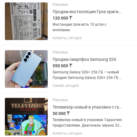
работы с 10:00 до 00;00...
Реклама
Продам инсталляции Грое оригинал с гарантией.
120 000 ₸
Инстанции грое есть 10 штук с
кнопками.
Алматы, сегодня
Реклама
Продам смартфон Samsung S26
550 000 ₸
Samsung Galaxy S26+ 256 ГБ — новый
Продаю Samsung Galaxy S26+ 256 ГБ в
новом состоянии. Телефон полностью
Семей, сегодня
исправен, без царапин, сколов и других
дефектов. Характеристики: Память:
256 ГБ Цвет:...
Реклама
Телевизор новый в упаковке с гарантией 81см
50 000 ₸
Телевизор новый в упаковке. Гарантию
предоставляем. Диагональ экрана 32
дюйма/81см. Без интернета. Подходит
Алматы, сегодня
для просмотра