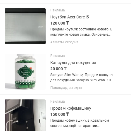
антенны,кабельного,спутникового
телевидения. Есть usb/hdmi/av.
Реклама
Можно...
Ноутбук Acer Core i5
120 000 ₸
Продам ноутбук состояние нового. В
комплекте новая сумка. Основные
характеристики: Производитель: Acer
Алматы, сегодня
Модель: Aspire F5-573-55LV Процессор:
intel Core i5-7200U Количество ядер
потоков: 2/4 Частота...
Реклама
Капсулы для похудения
20 000 ₸
Samyun Slim Wan 🌿 Продам капсулы
для похудения Samyun Slim Wan. • В
упаковке 30 капсул • гарантия -15кг в
Павлодар, сегодня
месяц (на своем опыте сбросила 25кг
за 3 курса) • Производство: Индонезия
• Новые,...
Реклама
Продам кофемашину
150 000 ₸
Продам кофемашину, в идеальном
состоянии, ещё на гарантии.