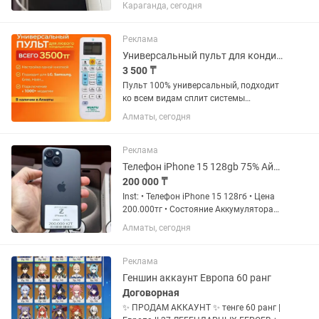
Автоматическая, дисплей с подсветкой,
Караганда, сегодня
сенсорный экран с выбором напитков,
нажал и получил готовый кофе, в уходе
простая, можно сразу две...
Реклама
Универсальный пульт для кондиционеров
3 500 ₸
Пульт 100% универсальный, подходит
ко всем видам сплит системы
Гарантия + качество (3 дня гарантия
Алматы, сегодня
на проверку/обмен/возврат) Звоните
или пишите с 8 утра до 23:00. Так же
доступен /
Реклама
Телефон iPhone 15 128gb 75% Айфон 15 128гб 75%
200 000 ₸
Inst: • Телефон iPhone 15 128гб • Цена
200.000тг • Состояние Аккумулятора
75% • Комплект: Шнур зарядка, коробка
Алматы, сегодня
• Состояние телефона 10/10 • Телефон
без ремонта и скрытых дефектов •
Гарантия на...
Реклама
Геншин аккаунт Европа 60 ранг
Договорная
✨ ПРОДАМ АККАУНТ ✨ тенге 60 ранг |