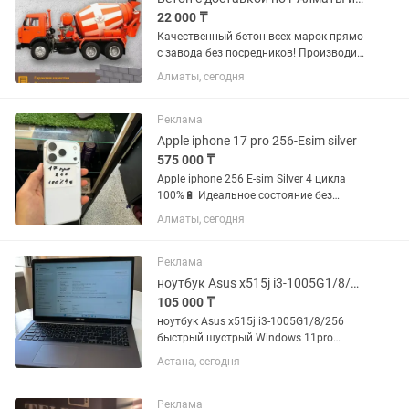
22 000 ₸
Качественный бетон всех марок прямо
с завода без посредников! Производим
и доставляем бетон всех марок по г.
Алматы, сегодня
Алматы и в близлежащие районы! Мы
работаем для Вас по будням и в
выходные дни 24/7! Опыт...
Реклама
Apple iphone 17 pro 256-Esim silver
575 000 ₸
Apple iphone 256 E-sim Silver 4 цикла
100%🔋 Идеальное состояние без
сколов трещин и царапин без ремонта
Алматы, сегодня
Отправим в регионы 😍 Гарантия
качества 🤝✅
Реклама
ноутбук Asus x515j i3-1005G1/8/256
105 000 ₸
ноутбук Asus x515j i3-1005G1/8/256
быстрый шустрый Windows 11pro
Microsoft office зарядки оригинал
Астана, сегодня
Гарантия есть за наличку есть скидка
Реклама