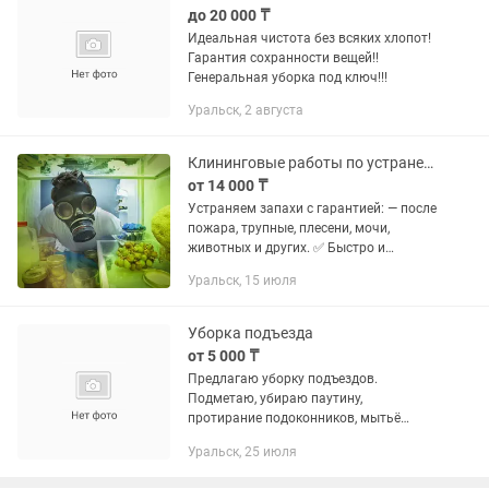
до 20 000 ₸
Идеальная чистота без всяких хлопот!
Гарантия сохранности вещей!!
Генеральная уборка под ключ!!!
Уральск, 2 августа
Клининговые работы по устранению запахов в помещениях
от 14 000 ₸
Устраняем запахи с гарантией: — после
пожара, трупные, плесени, мочи,
животных и других. ✅ Быстро и
безопасно ✅ Свежий воздух уже через
Уральск, 15 июля
час ✅ Обработка квартир, домов,
офисов, подвалов, авто После...
Уборка подъезда
от 5 000 ₸
Предлагаю уборку подъездов.
Подметаю, убираю паутину,
протирание подоконников, мытьё
полов. Гарантию чистоты гарантирую.
Уральск, 25 июля
Цена от 5000 тысяч. Нина