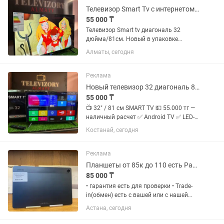
Телевизор Smart Tv с интернетом Wifi Google YouTube новый в упаковке
55 000 ₸
Телевизор Smart tv диагональ 32
дюйма/81см. Новый в упаковке
полная комплектация. Гарантия.
Алматы, сегодня
Интернет Wifi Google YouTube Netflix.
Ультратонкий дизайн. Разъемы:
usb/hdmi/av/lan.
Реклама
Новый телевизор 32 диагональ 81 см смарт тв с интернетом
55 000 ₸
📺 32" / 81 см SMART TV 💵 55.000 тг —
наличный расчет ✅ Android TV ✅ LED-
подсветка ✅ 4-ядерный процессор ✅
Костанай, сегодня
Память 8 GB ✅ Разрешение HD
1280×720 ✅ HDMI / USB / AV / T2 / S2 ✅
Wi-Fi, YouTube, онлайн...
Реклама
Планшеты от 85к до 110 есть Рассрочка 0 0 12
85 000 ₸
• гарантия есть для проверки • Trade-
in(обмен) есть с вашей или с нашей
доплатой Наш адрес: Г.Астана Ул
Астана, сегодня
Жанкент 96 Брайт Маркет для точной
информации напишите на График