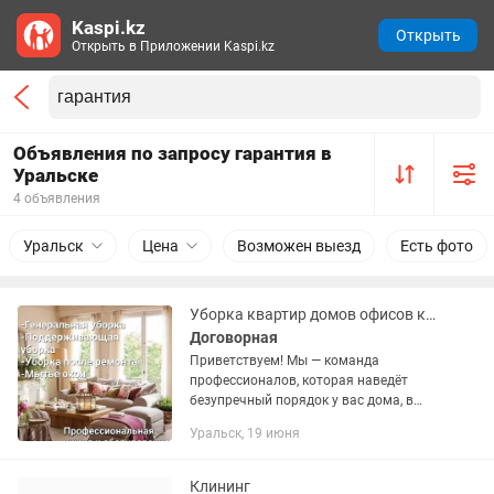
Kaspi.kz
Открыть
Открыть в Приложении Kaspi.kz
Объявления по запросу гарантия в
Уральске
4 объявления
Уральск
Цена
Возможен выезд
Есть фото
Уборка квартир домов офисов клининг мойка окон
Договорная
Приветствуем! Мы — команда
профессионалов, которая наведёт
безупречный порядок у вас дома, в
квартире, офисе или коммерческом
Уральск, 19 июня
помещении. Забудьте о грязи и пыли —
наслаждайтесь свежестью и
комфортом...
Клининг