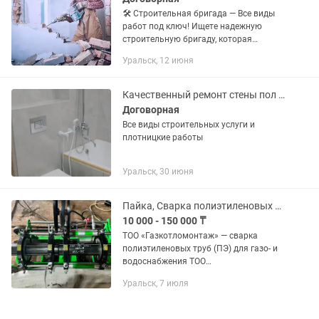
🛠️ Строительная бригада — Все виды
работ под ключ! Ищете надежную
строительную бригаду, которая
сделает качественно, в срок и без
Уральск, 12 июня
головной боли? Мы предоставляем
полный спектр строительных и...
Качественный ремонт стены пол двери(установка)и другое
Договорная
Все виды строительных услуги и
плотницкие работы
Уральск, 30 июня
Пайка, Сварка полиэтиленовых труб
10 000 - 150 000 ₸
ТОО «Газкотломонтаж» — сварка
полиэтиленовых труб (ПЭ) для газо- и
водоснабжения ТОО
«Газкотломонтаж» оказывает
Уральск, 7 июля
профессиональные услуги по сварке
полиэтиленовых труб различного
назначения: газ,...