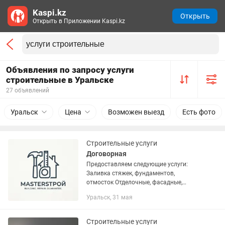
Kaspi.kz
Открыть
Открыть в Приложении Kaspi.kz
Объявления по запросу услуги
строительные в Уральске
27 объявлений
Уральск
Цена
Возможен выезд
Есть фото
Строительные услуги
Договорная
Предоставляем следующие услуги:
Заливка стяжек, фундаментов,
отмосток Отделочные, фасадные,
кровельные работы Демонтаж, а также
Уральск, 31 мая
построение небольших сооружений
Уборка участка, перекопка земли,
вывоз...
Строительные услуги