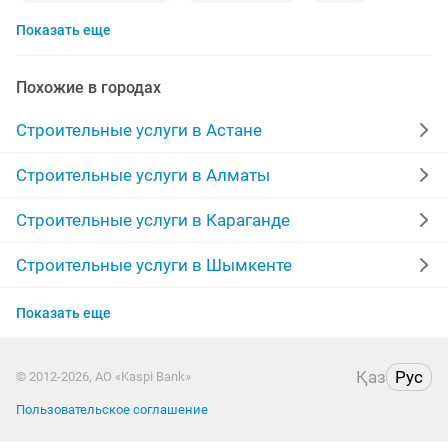
Показать еще
строительные работы
профлист
ламинат
сварка
стяжка полов
кладка кирпича
Похожие в городах
бригада
отопление
беседки
сайдинг
Строительные услуги в Астане
бетонные работы
ремонт крыш
Строительные услуги в Алматы
строительство коттеджей
строители
перфоратор
Строительные услуги в Караганде
лестницы
укладка ламината
бригада строителей
Строительные услуги в Шымкенте
Строительные услуги в Усть-Каменогорске
демонтаж
домик
наливной пол
стяжка
Показать еще
Строительные услуги в Актобе
ворота на заказ
утепление балконов
Қаз
Рус
© 2012-2026, АО «Kaspi Bank»
Строительные услуги в Костанае
Пользовательское соглашение
Строительные услуги в Семее