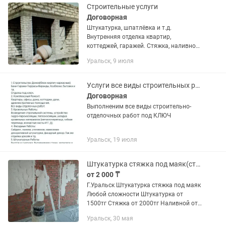
Строительные услуги
Договорная
Штукатурка, шпатлёвка и т.д.
Внутренняя отделка квартир,
коттеджей, гаражей. Стяжка, наливной
пол, кафель, линолеум, ламинат и
Уральск, 9 июля
другие работы
Услуги все виды строительных работ
Договорная
Выполненим все виды строительно-
отделочных работ под КЛЮЧ
Уральск, 19 июля
Штукатурка стяжка под маяк(строительные услуги)
от 2 000 ₸
Г.Уральск Штукатурка стяжка под маяк
Любой сложности Штукатурка от
1500тг Стяжка от 2000тг Наливной от
1000тг Ламинат от 1000тг Наливной
Уральск, 30 мая
ламинат от 1800тг Отмостки от 2500тг