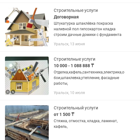
кв м Делаем и другие...
Строительные услуги
Договорная
Штукатурка шпаклёвка покраска
наливной пол гипсокартон кладка
строим дачные домики с фундамента
Уральск, 13 июня
Строителные услуги
10 000 - 1 088 888 ₸
Отделка,кафель,сантехника,электрика,о
бои,шпаклевка,утепление, фасадные
работы,
Уральск, 10 июля
Строительный услуги
от 1 500 ₸
Стяжка, отмостка, кладка, ламинат,
кафель,