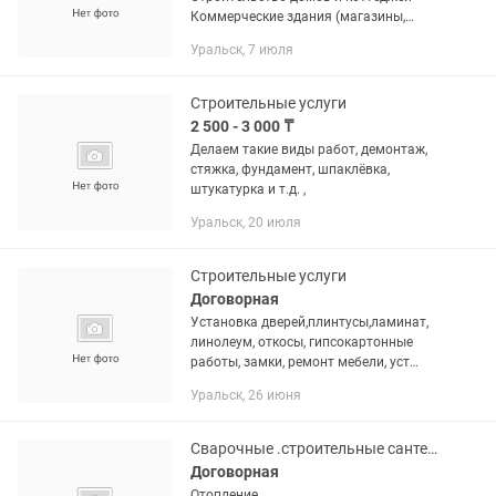
Коммерческие здания (магазины,
склады, офисы) • Фундаменты любой
Уральск, 7 июля
сложности • Кровля, фасады, кладка •
Капитальный Ремонт и...
Строительные услуги
2 500 - 3 000 ₸
Делаем такие виды работ, демонтаж,
стяжка, фундамент, шпаклёвка,
штукатурка и т.д. ,
Уральск, 20 июля
Строительные услуги
Договорная
Установка дверей,плинтусы,ламинат,
линолеум, откосы, гипсокартонные
работы, замки, ремонт мебели, уст
раковины, унитазы и другие свободные
Уральск, 26 июня
время суббота, воскресенье и после
работы 17:00
Сварочные .строительные сантехнические услуги
Договорная
Отопление