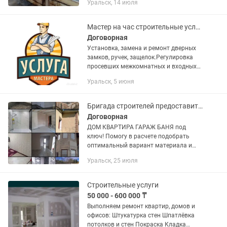
Уральск, 14 июля
Мастер на час строительные услуги
Договорная
Установка, замена и ремонт дверных
замков, ручек, защелок.Регулировка
просевших межкомнатных и входных
дверей.Навешивание и надежное
Уральск, 5 июня
крепление телевизоров на стену (на
кронштейн).Монтаж настенных...
Бригада строителей предоставит все виды строительных услуги
Договорная
ДОМ КВАРТИРА ГАРАЖ БАНЯ под
ключ! Помогу в расчете подобрать
оптимальный вариант материала и
рассчитать выгодно! Все виды
Уральск, 25 июля
строительных работ любой сложности:
1) штукатурка стяжка; 2) плитка...
Строительные услуги
50 000 - 600 000 ₸
Выполняем ремонт квартир, домов и
офисов: Штукатурка стен Шпатлёвка
потолков и стен Покраска Кладка