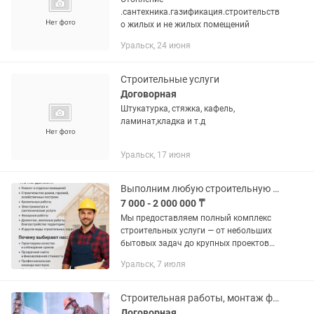
.сантехника.газификация.строительств
о жилых и не жилых помещений
Уральск, 24 июня
Строительные услуги
Договорная
Штукатурка, стяжка, кафель,
ламинат,кладка и т.д
Уральск, 17 июня
Выполним любую строительную работу
7 000 - 2 000 000 ₸
Мы предоставляем полный комплекс
строительных услуги — от небольших
бытовых задач до крупных проектов
«под ключ». Наши специалисты
Уральск, 7 июля
обладают опытом,
профессиональными навыками и
необходимым...
Строительная работы, монтаж фасада, демонтаж, земляные работы, бетон и т.д
Договорная