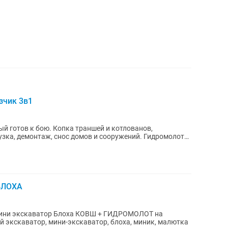
зчик 3в1
й готов к бою. Копка траншей и котлованов,
узка, демонтаж, снос домов и сооружений. Гидромолот
 БЛОХА
р Блоха КОВШ + ГИДРОМОЛОТ на