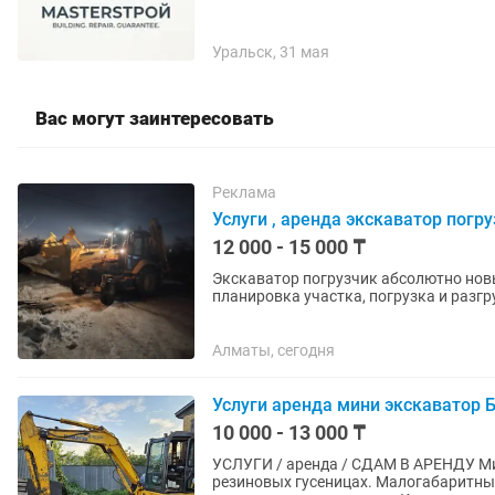
Уральск, 31 мая
Вас могут заинтересовать
Реклама
Услуги , аренда экскаватор погру
12 000 - 15 000 ₸
Экскаватор погрузчик абсолютно новы
планировка участка, погрузка и разгр
Работаем в Алматы и Алм....
Алматы, сегодня
Услуги аренда мини экскаватор
10 000 - 13 000 ₸
УСЛУГИ / аренда / СДАМ В АРЕНДУ Мини экскавато
резиновых гусеницах. Малогабаритный экскаватор, мини-экскаватор, блоха, миник, малютка