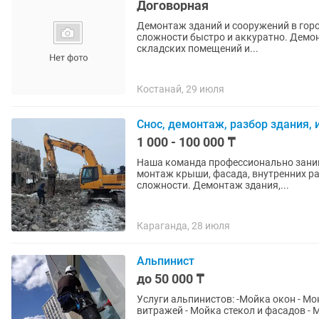
Договорная
Демонтаж зданий и сооружений в городе Костанай Выполняем демон
сложности быстро и аккуратно. Демон
складских помещений и...
Костанай, 29 июля
Снос, демонтаж, разбор здания,
1 000 - 100 000 ₸
Наша команда профессионально заним
монтаж крыши, фасада, внутренних ра
сложности. Демонтаж здания,...
Караганда, 28 июля
Альпинист
до 50 000 ₸
Услуги альпинистов: -Мойка окон - Монтаж Кондиционеров от 40-70 тыс . - Монтаж окон и
витражей - Мойка стекол и фасадов -