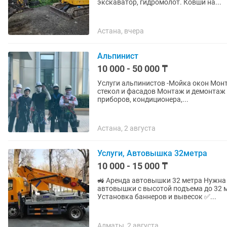
экскаватор, гидромолот. Ковши на...
Астана, вчера
Альпинист
10 000 - 50 000 ₸
Услуги альпинистов -Мойка окон Монтаж Кондиционеров Монтаж окон и витражей Мойка
стекол и фасадов Монтаж и демонтаж наружной рекламы Монтаж и демонтаж осветительных
приборов, кондиционера,...
Астана, 2 августа
Услуги, Автовышка 32метра
10 000 - 15 000 ₸
🚜 Аренда автовышки 32 метра Нужна безопасная работа на высоте? Предлагаем услуги
автовышки с высотой подъема до 32 метров. ✅ Монтаж и демонтаж ✅ Обрез
Установка баннеров и вывесок ✅...
Алматы, 2 августа