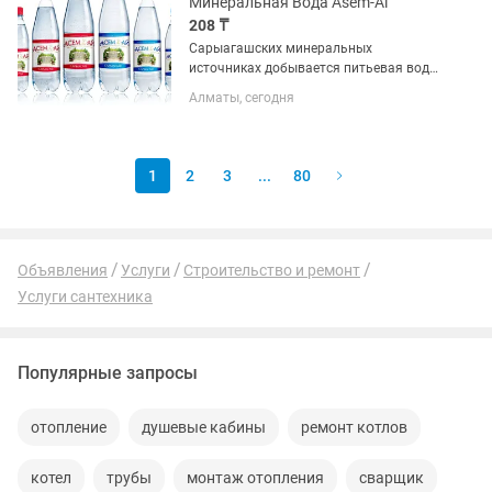
Минеральная Вода Asem-Ai
208 ₸
Сарыагашских минеральных
источниках добывается питьевая вода
«Асем Ай Сарыагаш». Скважина
Алматы, сегодня
минеральной воды находится на
глубине более 1 километра, что
указывает на исключительную
природную чистоту...
1
2
3
...
80
Объявления
Услуги
Строительство и ремонт
Услуги сантехника
Популярные запросы
отопление
душевые кабины
ремонт котлов
котел
трубы
монтаж отопления
сварщик