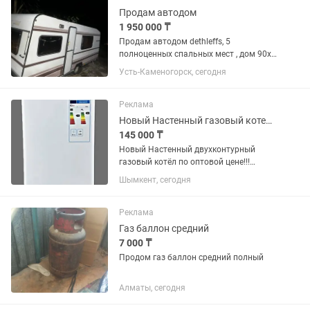
Продам автодом
1 950 000 ₸
Продам автодом dethleffs, 5
полноценных спальных мест , дом 90х
годов , имеется все для отдыха на
Усть-Каменогорск, сегодня
природе , туалет , душ , кухня , все
работает от аккумуляторов ,
солнечных панелей и газа , отличный...
Реклама
Новый Настенный газовый котел РоссTherm на 140 квадратов
145 000 ₸
Новый Настенный двухконтурный
газовый котёл по оптовой цене!!!
Общие характеристики Код товара:
Шымкент, сегодня
152150983 Тип отопительного котла
газовый Принцип работы
классический Горелка газовая
Реклама
Количество...
Газ баллон средний
7 000 ₸
Продом газ баллон средний полный
Алматы, сегодня