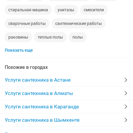
стиральная машина
унитазы
смесители
сварочные работы
сантехнические работы
раковины
теплые полы
полы
Показать еще
радиаторы отопления
монтаж
чистка канализации
ассенизатор
газовые котлы
Похожие в городах
плотник
установка теплого пола
бойлеры
Услуги сантехника в Астане
электрик на дом
откачка септика
прочистка
Услуги сантехника в Алматы
алмазное сверление
ремонт газовых котлов
Услуги сантехника в Караганде
выходные
траншеи
душевые кабинки
Услуги сантехника в Шымкенте
водопровод
пайка
установка душевых кабин