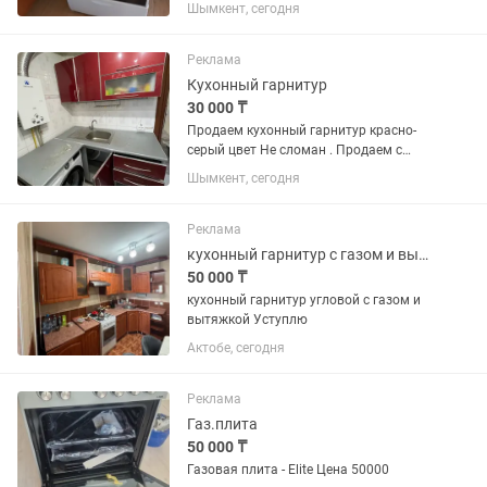
Работает как от газа, так и от
Шымкент, сегодня
электричества.
Реклама
Кухонный гарнитур
30 000 ₸
Продаем кухонный гарнитур красно-
серый цвет Не сломан . Продаем с
Турецкой газовой плитой вместе
Шымкент, сегодня
стоимость по отдельности кухонного
гарнитура 40.000 вместе с газ плитой
70.000 Продаем так как делаем...
Реклама
кухонный гарнитур с газом и вытяжкой
50 000 ₸
кухонный гарнитур угловой с газом и
вытяжкой Уступлю
Актобе, сегодня
Реклама
Газ.плита
50 000 ₸
Газовая плита - Elite Цена 50000