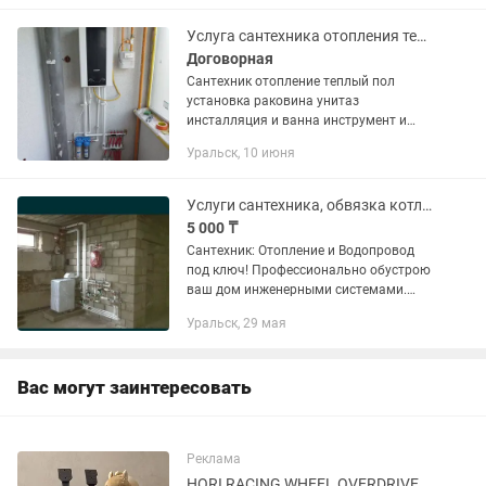
услуги:Замена и установка
радиаторов...
Услуга сантехника отопления теплый пол установка раковина унитаз и ванны
Договорная
Сантехник отопление теплый пол
установка раковина унитаз
инсталляция и ванна инструмент и
транспорт имеются делаю сварочное
Уральск, 10 июня
работа газопровод водопровод и
других работа.
Услуги сантехника, обвязка котла, промывка системы отопления
5 000 ₸
Сантехник: Отопление и Водопровод
под ключ! Профессионально обустрою
ваш дом инженерными системами.
Работаю на совесть, качественно и в
Уральск, 29 мая
срок. Виды работ: Отопление: Полный
монтаж системы, установка...
Вас могут заинтересовать
Реклама
HORI RACING WHEEL OVERDRIVE