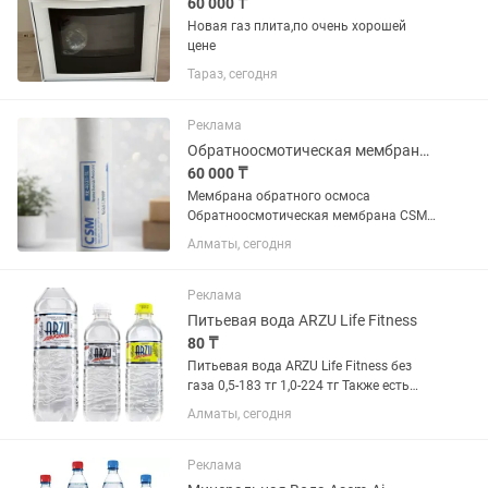
60 000 ₸
Новая газ плита,по очень хорошей
цене
Тараз, сегодня
Реклама
Обратноосмотическая мембрана CSM RE4040-BLN
60 000 ₸
Мембрана обратного осмоса
Обратноосмотическая мембрана CSM
RE4040-BLN (новая, в упаковке)
Алматы, сегодня
Описание: Продаётся промышленная
мембрана обратного осмоса CSM
RE4040-BLN. - Состояние: абсолютно
Реклама
новая, в...
Питьевая вода ARZU Life Fitness
80 ₸
Питьевая вода ARZU Life Fitness без
газа 0,5-183 тг 1,0-224 тг Также есть
Лимонная вода 0.5 Яблоко Персик
Алматы, сегодня
Земляника Цена 0.5-208 При закупке
больших объемов предоставляется
скидка 0.5 до 80 тг и...
Реклама