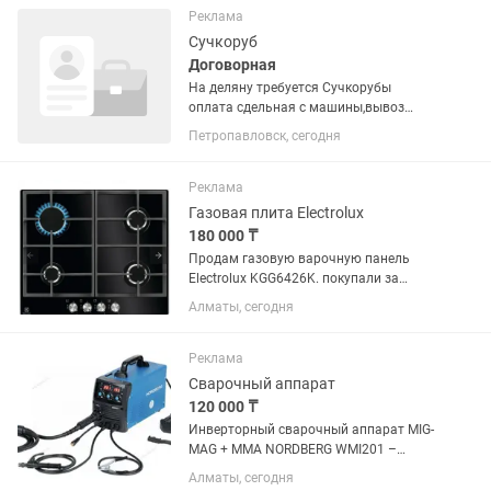
Реклама
Сучкоруб
Договорная
На деляну требуется Сучкорубы
оплата сдельная с машины,вывоз
стабильный, погрузка трактором
Петропавловск, сегодня
......тут смс не читаю звоните
уточняйте....сдаю времянку на одного
человека бесплатно...за свет ,газ,воду...
Реклама
Газовая плита Electrolux
180 000 ₸
Продам газовую варочную панель
Electrolux KGG6426K. покупали за
250тыс • Новая, не использовалась. •
Алматы, сегодня
Упаковка вскрыта, панель только
осматривалась, в эксплуатации не
была. • Полный комплект. • Цвет:...
Реклама
Сварочный аппарат
120 000 ₸
Инверторный сварочный аппарат MIG-
MAG + MMA NORDBERG WMI201 –
устройство для сварки углеродистых и
Алматы, сегодня
легированных сталей. ФУНКЦИОНАЛ