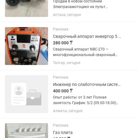
Продам в новом состоянии
Электраоамотоцикл на пульт
управлении, дочка каталась максимум
Астана, сегодня
раз 5, управляется как самостоятельно
ребенком, так и через пульт
управления, газ, тормоз, повороты,...
Реклама
Сварочный аппарат инвертор 5 в 1, плазменный резак
280 000 ₸
Сварочный аппарат NBC-270 —
многофункциональный сварочный
комплекс 5 в одном, имеет также
Талгар, сегодня
функцию плазменного резака от 0,8-12
мм., сочетающий в себе возможности
полуавтоматической сварки, ручной...
Реклама
Инженер по слаботочным системам
400 000 ₸
Опыт работы: от 3 лет Полная
занятость График: 5/2 (09.00-18.00)
Рабочие часы: 8 Формат работы:
Алматы, сегодня
разъездной Оклад от 400.000 на руки
Обязанности: Обследование объектов
Составление ком.предложений...
Реклама
Газ плита