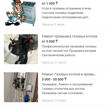
от 1 000 ₸
Услуга газовика устранение утечек
счетчика пломбы соединение
подключение обслуживание шрп
шкафов подключение. Газ плит котлов.
Уральск, 6 июня
Замена кранов можно под
давлением.узнавайте подробнее
Ремонт промывка газовых котлов
от 5 000 ₸
Профессиональная промывка газовых
котлов теплый пол Промывка батареи
Сантехнические работы
Уральск, 31 июля
Ремонт Газовых котлов и промывка Систем Отопления
5 000 - 50 000 ₸
Промывка , Ремонт и обслуживание
Газовых отопительных котлов.
Промывка систем отопления
Промывка и замена теплообменников
Уральск, 15 июня