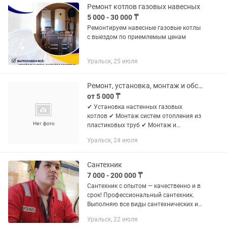
Ремонт котлов газовых навесных
5 000 - 30 000 ₸
Ремонтируем навесные газовые котлы
с выездом по приемлемым ценам
Уральск, 25 июля
Ремонт, установка, монтаж и обслуживание газовых котлов и систем отопления
от 5 000 ₸
✔ Установка настенных газовых
котлов ✔ Монтаж систем отопления из
пластиковых труб ✔ Монтаж и
подключение газовых котлов ✔
Уральск, 24 июля
Техническое обслуживание (сервис)
котлов ✔ Ремонт и диагностика
систем...
Сантехник
7 000 - 200 000 ₸
Сантехник с опытом — качественно и в
срок! Профессиональный сантехник.
Выполняю все виды сантехнических и
отопительных работ в квартирах,
Уральск, 22 июля
домах и офисах. Основные