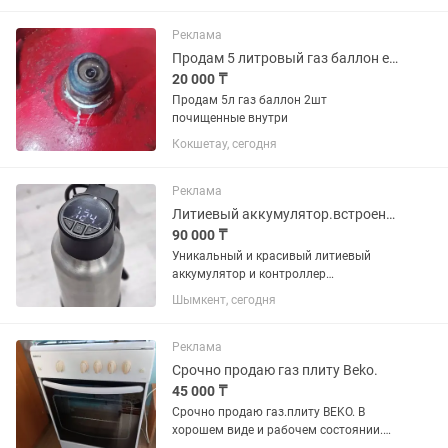
Предназначен для сварки проволокой
в среде защитных газов MAG...
Реклама
Продам 5 литровый газ баллон ещё есть редуктор и плита турист камфорочная
20 000 ₸
Продам 5л газ баллон 2шт
почищенные внутри
Кокшетау, сегодня
Реклама
Литиевый аккумулятор.встроенный контроллер.электровелосипед.Smart Tech 100G
90 000 ₸
Уникальный и красивый литиевый
аккумулятор и контроллер
электромотора в одном.класс защиты
Шымкент, сегодня
IP57.от европейской фирмы Smart
Tech.для ценителей качества и
эстетики. Оформлен в виде термоса.
Реклама
Минимальное...
Срочно продаю газ плиту Beko.
45 000 ₸
Срочно продаю газ.плиту BEKO. В
хорошем виде и рабочем состоянии.