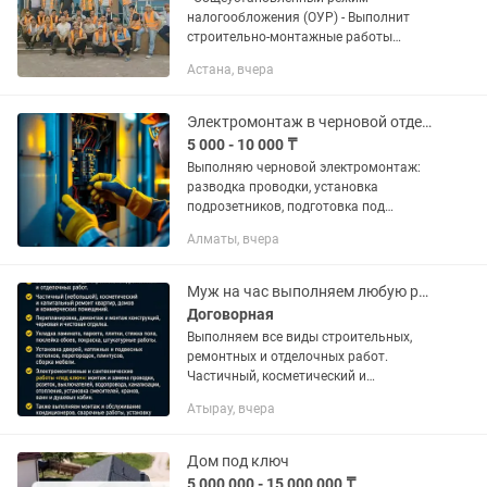
налогообложения (ОУР) - Выполнит
строительно-монтажные работы
(кладка, стяжка, чистовая-черновая
Астана, вчера
отделка, укладка плитки, брусчатка в
любом объеме) -Монолит -
Строительство...
Электромонтаж в черновой отделке
5 000 - 10 000 ₸
Выполняю черновой электромонтаж:
разводка проводки, установка
подрозетников, подготовка под
чистовую отделку.
Алматы, вчера
Муж на час выполняем любую работу.
Договорная
Выполняем все виды строительных,
ремонтных и отделочных работ.
Частичный, косметический и
капитальный ремонт квартир, домов и
Атырау, вчера
коммерческих помещений.
Перепланировка, демонтаж и монтаж
конструкций,...
Дом под ключ
5 000 000 - 15 000 000 ₸