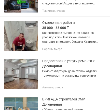
специалистов! Акции в инстаграме -
Наши преимущества: Без предоплаты;
Темиртау, вчера
Возможен договор ГПХ; Гарантия 12
месяцев на...
Отделочные работы
35 000 - 55 000 ₸
Качественное выполнения работ .сан
узел под ключ Натяжной потолок
стандарт в подарок. Отделка Квартиры
под ключ Сан-узел ключ Декоративные
Сарань, вчера
покрытия по желанию заказчика
Потолочные покрытия по...
Предоставляю услуги ремонта квартиры и домов фасадов
Договорная
Ремонт квартиры до чистовой отделки
также ремонт и установка сантехники
Алматы, вчера
БРИГАДА строителей СМР
Договорная
- Общеустановленный режим