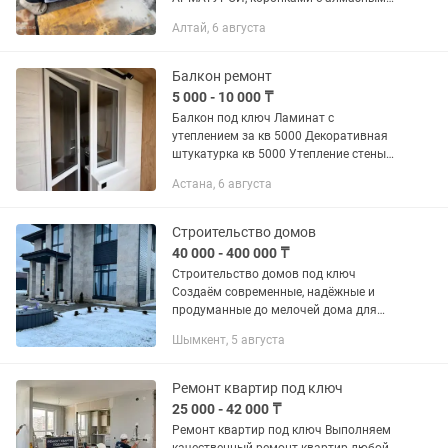
сегментом различного диаметра ( от
Алтай, 6 августа
40 до 300 мм.) и глубиной до 2 м. ✓
Есть возможность...
Балкон ремонт
5 000 - 10 000 ₸
Балкон под ключ Ламинат с
утеплением за кв 5000 Декоративная
штукатурка кв 5000 Утепление стены
кв 8000 Гипсокартон кв 5000 Чистовая
Астана, 6 августа
отделка кв 3000 Краска кв 1000
Подоконник установка...
Строительство домов
40 000 - 400 000 ₸
Строительство домов под ключ
Создаём современные, надёжные и
продуманные до мелочей дома для
комфортной жизни. Выполняем
Шымкент, 5 августа
полный цикл работ — от разработки
проекта до сдачи готового объекта.
Сочетаем...
Ремонт квартир под ключ
25 000 - 42 000 ₸
Ремонт квартир под ключ Выполняем