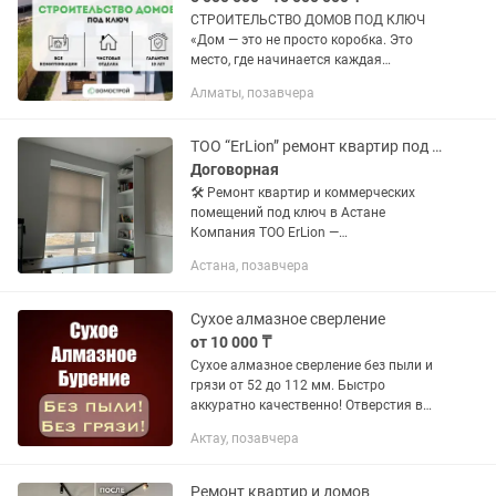
СТРОИТЕЛЬСТВО ДОМОВ ПОД КЛЮЧ
«Дом — это не просто коробка. Это
место, где начинается каждая
история.» Вы стоите на участке и
Алматы, позавчера
представляете: вот здесь будет
гостиная, здесь — большая кухня, а там
—...
TOO “ErLion” ремонт квартир под ключ
Договорная
🛠 Ремонт квартир и коммерческих
помещений под ключ в Астане
Компания TOO ErLion —
профессиональные ремонтные услуги с
Астана, позавчера
2019 года. Мы берем на себя весь цикл
работ от демонтажа до финальной
отделки,...
Сухое алмазное сверление
от 10 000 ₸
Сухое алмазное сверление без пыли и
грязи от 52 до 112 мм. Быстро
аккуратно качественно! Отверстия в
чистовой отделке! Под кондиционеры
Актау, позавчера
коммуникации вытяжки бризеры!
Алмазное...
Ремонт квартир и домов