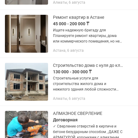
Алматы, 6 августа
Кафель,Шпаклевка,Краска ,Обой ,
Линолеум, Сантехника,...
Ремонт квартир в Астане
45 000 - 200 000 ₸
Ищете надежную бригаду для
Планируете ремонт квартиры, дома
или коммерческого помещения, но не
знаете, кому доверить работу? Мы
Астана, 6 августа
предоставляем услуги ремонта под
ключ и берем на себя весь процесс —
от...
Строительство дома с нуля до ключа
130 000 - 300 000 ₸
Строительные услуги для
строительства жилого дома и
нежилого здания любой сложности
под ключ для г.Алматы и Алматинской
Алматы, 6 августа
области. Предоставляем все виды
строительных услуг. Строим частные
дома и...
АЛМАЗНОЕ СВЕРЛЕНИЕ
Договорная
✓ Сверление отверстий в кирпиче и
бетоне безударным способом , ДАЖЕ С
АРМАТУРОЙ, коронками с алмазным