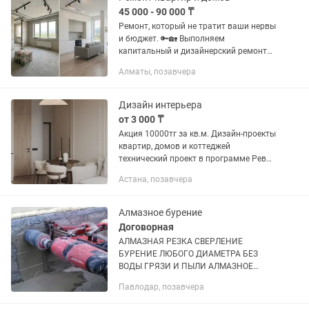
45 000 - 90 000 ₸
Ремонт, который не тратит ваши нервы
и бюджет. 🔑🏡 Выполняем
капитальный и дизайнерский ремонт
квартир и частных домов под ключ.
Алматы, позавчера
Берем на себя абсолютно всё: от
черновых работ и электрики до
финишной...
Дизайн интерьера
от 3 000 ₸
Акция 10000тг за кв.м. Дизайн-проекты
квартир, домов и коттеджей
технический проект в программе Ревит
+ авторский надзор ! Услуги: -
Астана, позавчера
Обмерный план; - Планировочное
решение; - План...
Алмазное бурение
Договорная
АЛМАЗНАЯ РЕЗКА СВЕРЛЕНИЕ
БУРЕНИЕ ЛЮБОГО ДИАМЕТРА БЕЗ
ВОДЫ ГРЯЗИ И ПЫЛИ АЛМАЗНОЕ
СВЕРЛЕНИЕ (БУРЕНИЕ) ОТВЕРСТИЙ В
Павлодар, позавчера
БЕТОНЕ - алмазное бурение
(сверление) отверстий под различные