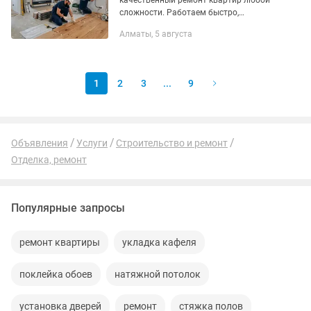
качественный ремонт квартир любой
сложности. Работаем быстро,
аккуратно и по договорённости с
Алматы, 5 августа
клиентом. Поможем сделать
комфортный и современный интерьер
под ваш...
1
2
3
...
9
Объявления
Услуги
Строительство и ремонт
Отделка, ремонт
Популярные запросы
ремонт квартиры
укладка кафеля
поклейка обоев
натяжной потолок
установка дверей
ремонт
стяжка полов