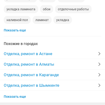
укладка ламината
обои
отделочные работы
наливной пол
ламинат
укладка
Показать еще
мелкий ремонт
жидкие обои
полы
маляры
штукатурка стен
бригада
строительство
Похожие в городах
мастер
межкомнатные двери
линолеум
Отделка, ремонт в Астане
качественно
ремонт домов
покраска стен
Отделка, ремонт в Алматы
монтаж
травертин
укладка плитки
стяжка
Отделка, ремонт в Караганде
декоративная штукатурка
покраска
Отделка, ремонт в Шымкенте
Отделка, ремонт в Костанае
побелка потолков
ремонт дверей
Показать еще