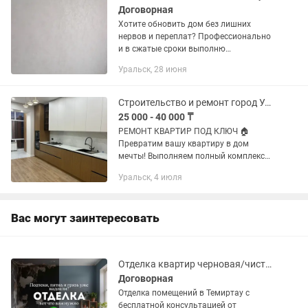
Договорная
Хотите обновить дом без лишних
нервов и переплат? Профессионально
и в сжатые сроки выполню
внутреннюю отделку вашей квартиры
Уральск, 28 июня
или офиса. Работаю аккуратно, на
совесть, возможен оперативный выезд
к...
Строительство и ремонт город Уральск
25 000 - 40 000 ₸
РЕМОНТ КВАРТИР ПОД КЛЮЧ 🏠
Превратим вашу квартиру в дом
мечты! Выполняем полный комплекс
ремонтно-отделочных работ: • Дизайн
Уральск, 4 июля
и планирование • Демонтаж и
подготовка • Электромонтажные и...
Вас могут заинтересовать
Отделка квартир черновая/чистовая, устранение дефектов
Договорная
Отделка помещений в Темиртау с
бесплатной консультацией от