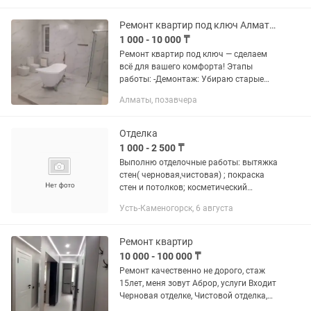
рабочий процесс. Моя...
Ремонт квартир под ключ Алматы ниже рынка
1 000 - 10 000 ₸
Ремонт квартир под ключ — сделаем
всё для вашего комфорта! Этапы
работы: -Демонтаж: Убираю старые
покрытия, перегородки, сантехнику и
Алматы, позавчера
другие элементы, которые подлежат
замене. -Сантехника: Меняю...
Отделка
1 000 - 2 500 ₸
Выполню отделочные работы: вытяжка
стен( черновая,чистовая) ; покраска
стен и потолков; косметический
ремонт! Цена договорная!
Усть-Каменогорск, 6 августа
Ремонт квартир
10 000 - 100 000 ₸
Ремонт качественно не дорого, стаж
15лет, меня зовут Аброр, услуги Входит
Черновая отделке, Чистовой отделка,
Стяжка ,Ламинат, Штукатурка,