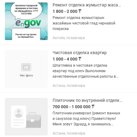
коммуникации, газ,...
Ремонт отделка жумыстар жасаймын
1 800 - 2 000 ₸
Ремонт отделка жумыстарын
жасаймын чистовой глад чернавой
покраска
Актобе, позавчера
Чистовая отделка квартир
1 000 - 4 000 ₸
Шпатлевка и чистовая отделка
квартир под ключ Выполняем
качественные отделочные работы в
квартирах, домах и коммерческих
Астана, позавчера
помещениях. Наши услуги: • шпатлевка
стен и потолков под покраску и обои;
•...
Плиточник по внутренней отделке (Ремонт ванных и санузлов под ключ)
700 000 - 1 000 000 ₸
Плиточник-универсал (ремонт ванных
и санузлов под ключ) Приветствую!
Меня зовут Эдуард, я занимаюсь
комплексным ремонтом квартир в г.
Астана, позавчера
Астана и полностью организую весь