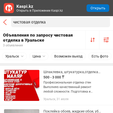
Kaspi.kz
Открыть
Открыть в Приложении Kaspi.kz
Объявления по запросу чистовая
отделка в Уральске
3 объявления
Уральск
Цена
Возможен выезд
Есть фото
Шпаклевка, штукатурка,отделка стен различными декоративными материалами
500 - 3 000 ₸
Профессиональная отделка стен
Выполняю качественный ремонт
любой сложности. Подготовка и
финишная отделка поверхностей «под
Уральск, 31 июля
ключ». Наши услуги: Черновые работы:
Выравнивание стен,
профессиональная...
Поклейка обоев, жидкие обои, уборка дома после ремонта