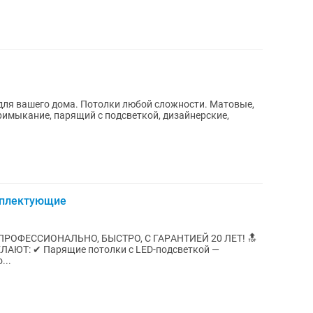
примыкание, парящий с подсветкой, дизайнерские,
мплектующие
PОФЕCСИOHAЛЬHO, БЫСТРO, С ГАРAHTИEЙ 20 ЛET! 🔝
подcветкoй —
...