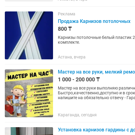
Реклама
Продажа Карнизов потолочных
800 ₸
Карнизы потолочные белый пластик 2х
комплекте.
Астана, вчера
Мастер на все руки, мелкий ремо
1 000 - 200 000 ₸
Мастер на все руки выполняю различн
Быстро,качественно,доступно и в срок. Писать звонить в любое время. Если не отве
напишите на обяз
Караганда, сегодня
Установка карнизов гардины с д