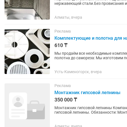
нержавеющей стали.Без провисания и 
года.Доставки и установки...
Алматы, вчера
Реклама
Комплектующие и полотна для н
610 ₸
Мы продаём все необходимые комплек
полотна до самореза: Мы изготовим потолок по Вашим размерам 610 тенге за квадратный
метр Багет перфорированный...
Усть-Каменогорск, вчера
Реклама
Монтажник гипсовой лепнины
350 000 ₸
Монтажник гипсовой лепнины Компания GESSO Exclusive приглашает на работу монтажника
гипсовой лепнины. Обязанности: Монтаж гипсовых изделий (карнизы, молдинги, панели,
декоративные элементы). ...
Алматы, вчера