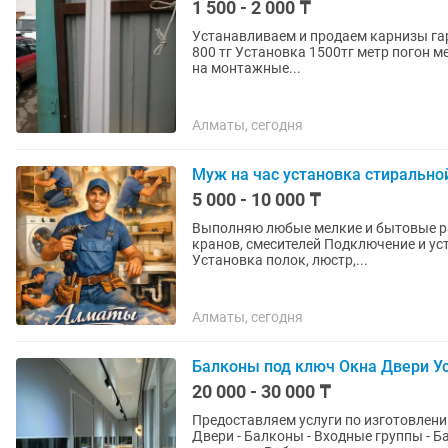
1 500 - 2 000 ₸
Устанавливаем и продаем карнизы га
800 тг Установка 1500тг метр погон 
на монтажные...
Алматы, сегодня
Муж на час установка стирально
5 000 - 10 000 ₸
Выполняю любые мелкие и бытовые работы по до
кранов, смесителей Подключение и у
Установка полок, люстр,...
Алматы, сегодня
Балконы под ключ Окна Двери У
20 000 - 30 000 ₸
Предоставляем услуги по изготовлени
Двери - Балконы - Входные группы - Балконные пары -Витражи -Благоустройство балконов