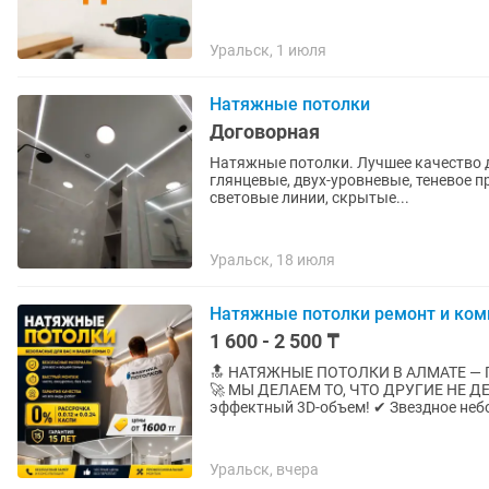
Уральск, 1 июля
Натяжные потолки
Договорная
Натяжные потолки. Лучшее качество для вашего дома. Потолки любой сложности. Матовые,
глянцевые, двух-уровневые, теневое 
световые линии, скрытые...
Уральск, 18 июля
Натяжные потолки ремонт и ко
1 600 - 2 500 ₸
🔝 НАТЯЖНЫE ПОTОЛКИ В АЛМАТЕ — П
🚀 МЫ ДЕЛАЕМ ТО, ЧТО ДРУГИЕ НЕ ДЕЛАЮТ: ✔ Парящие потолки c LЕD-
эффeктный 3D-oбъем! ✔ Звездное небо
Уральск, вчера