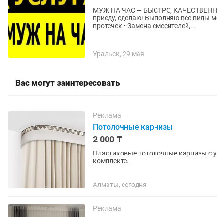
МУЖ НА ЧАС — БЫСТРО, КАЧЕСТВЕННО, НЕДОРОГО Нужен помощн
приеду, сделаю! Выполняю все виды мелкого бытового ремонта: Сантехника: • Устранение
протечек • Замена смесителей,...
Уральск, 29 мая
Вас могут заинтересовать
Реклама
Потолочные карнизы
2 000 ₸
Пластиковые потолочные карнизы с ус
комплекте.
Алматы, сегодня
Реклама