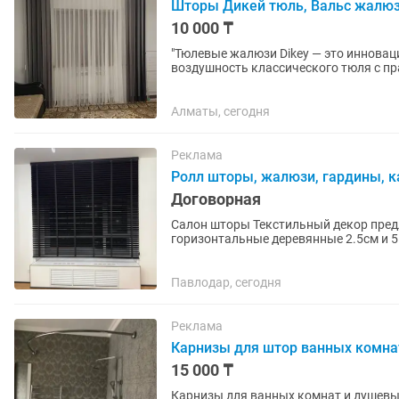
Шторы Дикей тюль, Вальс жалюз
10 000 ₸
"Тюлевые жалюзи Dikey — это инновац
воздушность классического тюля с п
выполнено из нежной, полупрозрачной
Алматы, сегодня
Реклама
Ролл шторы, жалюзи, гардины, 
Договорная
Салон шторы Текстильный декор пред
горизонтальные деревянные 2.5см и 
алюминиевые перфорированные и нет,
Павлодар, сегодня
Реклама
Карнизы для штор ванных комна
15 000 ₸
Карнизы для ванных комнат и душевых