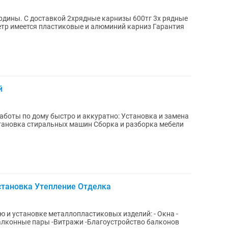
рдины. С доставкой 2хрядные карнизы 600тг 3х рядные
метр имеется пластиковые и алюминий карниз Гарантия
й
му быстро и аккуратно: Установка и замена
становка стиральных машин Сборка и разборка мебели
становка Утепление Отделка
ю и установке металлопластиковых изделий: - Окна -