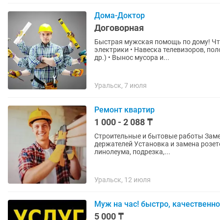
Дома-Доктор
Договорная
Быстрая мужская помощь по дому! Что
электрики • Навеска телевизоров, пол
др.) • Вынос мусора и...
Уральск, 7 июля
Ремонт квартир
1 000 - 2 088 ₸
Строительные и бытовые работы Замена и установка карнизов Монтаж кронштейнов, полок,
держателей Установка и замена розеток выключателей Монтаж плинтусов Укладка
линолеума, подрезка,...
Уральск, 12 июля
Муж на час! быстро, качественно
5 000 ₸