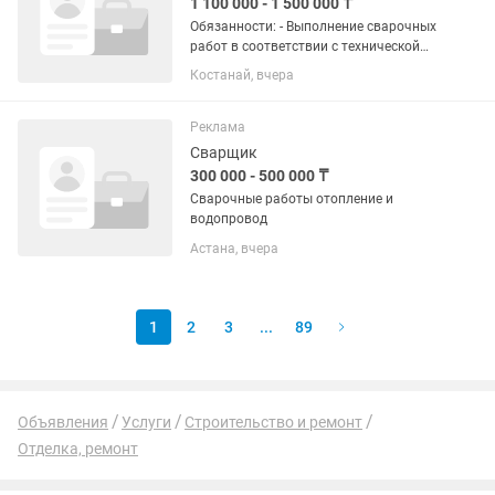
1 100 000 - 1 500 000 ₸
Обязанности: - Выполнение сварочных
работ в соответствии с технической
документацией. - Сварка
Костанай, вчера
металлических конструкций и
трубопроводов. - Подготовка деталей и
сварочного оборудования к работе. -...
Реклама
Сварщик
300 000 - 500 000 ₸
Сварочные работы отопление и
водопровод
Астана, вчера
1
2
3
...
89
Объявления
Услуги
Строительство и ремонт
Отделка, ремонт