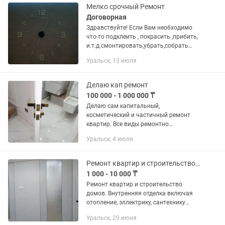
Мелко срочный Ремонт
Договорная
Здравствуйте! Если Вам необходимо
что-то подклеить , покрасить ,прибить,
и.т.д.смонтировать,убрать,собрать
и.т.п.-звони и или пишите по телефону:
Уральск, 13 июля
,а так же полноценный ремонт жилых и
промышленных...
Делаю кап ремонт
100 000 - 1 000 000 ₸
Делаю сам капитальный,
косметический и частичный ремонт
квартир. Все виды ремонтно
отделочных работ. Ремонт квартир под
Уральск, 4 июля
ключ ( Дизайн). Ванная “Под Ключ” (
кафель, ванна, унитаз, раковина, биде)
1)...
Ремонт квартир и строительство домов. ИП. НУР.
1 000 - 10 000 ₸
Ремонт квартир и строительство
домов. Внутренняя отделка включая
отопление, эллектрику, сантехнику
теплые полы и т.д Отделка стен, полов,
Уральск, 29 июня
перегородки, установка двери. Так же