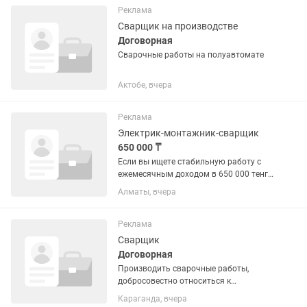
деталей: зачистка, разметка,
Реклама
сверление,...
Сварщик на производстве
Договорная
Сварочные работы на полуавтомате
Актобе, вчера
Реклама
Электрик-монтажник-сварщик
650 000 ₸
Если вы ищете стабильную работу с
ежемесячным доходом в 650 000 тенге,
ответственны и не имеете вредных
Алматы, вчера
привычек, будем рады видеть вас в
нашей команде профессионалов.
Обязанности: 1.Подготовка...
Реклама
Сварщик
Договорная
Производить сварочные работы,
добросовестно относиться к
поставленным задачам.
Караганда, вчера