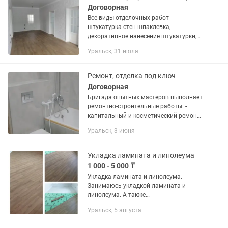
Договорная
Все виды отделочных работ
штукатурка стен шпаклевка,
декоративное нанесение штукатурки,
краски, поклейка обоев. Стяжка,
Уральск, 31 июля
наливные полы по маякам, укладка
ламината, кварц винила, линолеума.
Укладка...
Ремонт, отделка под ключ
Договорная
Бригада опытных мастеров выполняет
ремонтно-строительные работы: -
капитальный и косметический ремонт
домов, квартир и офисов; - - малярные
Уральск, 3 июня
работы: штукатурка, шпаклевка,
покраска; - молдинг -...
Укладка ламината и линолеума
1 000 - 5 000 ₸
Укладка ламината и линолеума.
Занимаюсь укладкой ламината и
линолеума. А также
электромонтажные работы сварочные
Уральск, 5 августа
работы гипсокартонные работы и
обшивка балкона