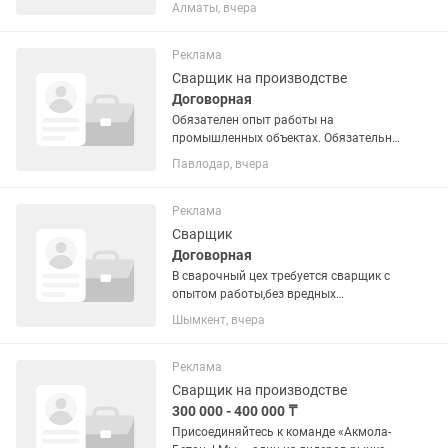
опытного газосварщика для
Алматы, вчера
постоянной работы на строительных
объектах компании в Алматы. Мы
предлагаем: 📅 График работы: 5/2, с
Реклама
09:00 до...
Сварщик на производстве
Договорная
Обязателен опыт работы на
промышленных объектах. Обязательно
наличие действующего удостоверения
Павлодар, вчера
сварщика. Опыт работы с фланцевыми
соединениями. Ответственность,
дисциплинированность, соблюдение...
Реклама
Сварщик
Договорная
В сварочный цех требуется сварщик с
опытом работы,без вредных
привычек.Возраст с 20-40лет.
Шымкент, вчера
Реклама
Сварщик на производстве
300 000 - 400 000 ₸
Присоединяйтесь к команде «Акмола-