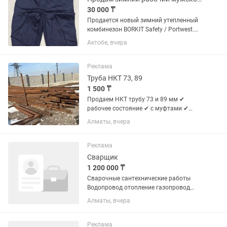
30 000 ₸
Продается новый зимний утепленный
комбинезон BORKIT Safety / Portwest.
Характеристики: Размер: 3XL Цвет:
Актобе, вчера
темно-синий Состояние: новый, в
упаковке Съемный капюшон
Светоотражающие полосы
Реклама
Огнестойкая...
Труба НКТ 73, 89
1 500 ₸
Продаем НКТ трубу 73 и 89 мм ✔
рабочее состояние ✔ с муфтами ✔
резка по размеру ✔ сварочные работы
Алматы, вчера
Самовывоз
Реклама
Сварщик
1 200 000 ₸
Сварочные сантехнические работы
Водопровод отопление газопровод
ворота заборы навесы другие
Алматы, вчера
конструкции Требуется сварщик на
своём автомобиле звоните на телефон
Реклама