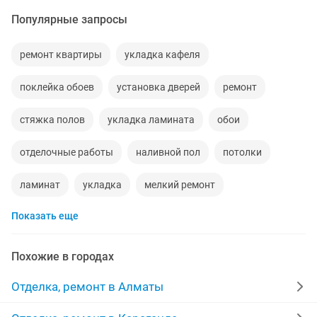
Популярные запросы
ремонт квартиры
укладка кафеля
поклейка обоев
установка дверей
ремонт
стяжка полов
укладка ламината
обои
отделочные работы
наливной пол
потолки
ламинат
укладка
мелкий ремонт
Показать еще
жидкие обои
полы
маляры
штукатурка стен
бригада
строительство
мастер
Похожие в городах
межкомнатные двери
линолеум
качественно
Отделка, ремонт в Алматы
ремонт домов
забор
покраска стен
монтаж