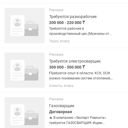
Реклама
Требуются разнорабочие
200 000 - 220 000 ₸
Требуются рабочие в
производственный цех.(Мужчины от
18-45 лет) Цех по изготовлению
Тараз, вчера
кованых изделий из металла.
Кузнечно-сварочный цех. Работа на
станках, работа не сложная. Опыт
Реклама
работы не...
Требуется электросварщик
300 000 - 500 000 ₸
❗Требуется опыт в области: КСК, ОСИ
(нужно понимание систем отопления,
водоснабжения, канализации, ремонта
Алматы, вчера
элеваторных узлов в технических
помещениях многоквартирных домов)
ЧТО НУЖНО...
Реклама
Газосварщик
Договорная
🔥 В компанию «Эксперт Ремонта»
требуется ГАЗОСВАРЩИК Ищем