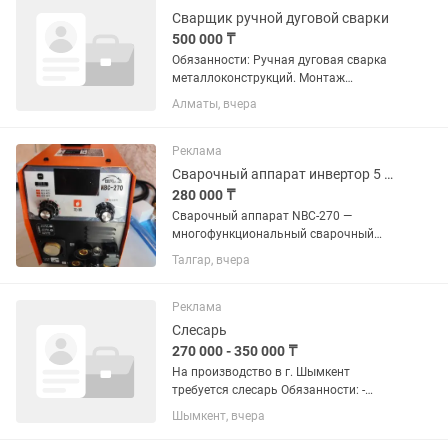
Сварщик ручной дуговой сварки
500 000 ₸
Обязанности: Ручная дуговая сварка
металлоконструкций. Монтаж
металлоконструкций. Выполнение
Алматы, вчера
сварочных работ на объекте.
Требования: Опыт ручной дуговой
сварки. Ответственность. Умение...
Реклама
Сварочный аппарат инвертор 5 в 1, плазменный резак
280 000 ₸
Сварочный аппарат NBC-270 —
многофункциональный сварочный
комплекс 5 в одном, имеет также
Талгар, вчера
функцию плазменного резака от 0,8-12
мм., сочетающий в себе возможности
полуавтоматической сварки, ручной...
Реклама
Слесарь
270 000 - 350 000 ₸
На производство в г. Шымкент
требуется слесарь Обязанности: -
Сборка узлов и элементарных/
Шымкент, вчера
сложных металлоконструкций по
чертежам под сварку. - Подготовка