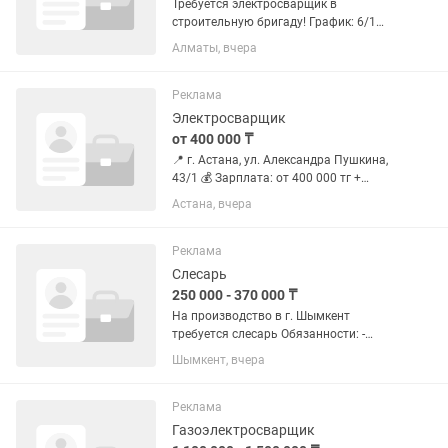
Требуется электросварщик в
строительную бригаду! График: 6/1
Обязанности: - Электросварщик 3-4
Алматы, вчера
разряда - Соблюдение
технологического процесса - Сварка и
сборка металлоконструкций -
Реклама
Обслуживание и...
Электросварщик
от 400 000 ₸
📍 г. Астана, ул. Александра Пушкина,
43/1 💰 Зарплата: от 400 000 тг +
бонусы за выработку 🕘 График: 6/1, с
Астана, вчера
08:00 до 18:00 🍽 Обед
предоставляется ✅ Официальное
трудоустройство ✅ Стабильный
Реклама
объем...
Слесарь
250 000 - 370 000 ₸
На производство в г. Шымкент
требуется слесарь Обязанности: -
Сборка узлов и элементарных/
Шымкент, вчера
сложных металлоконструкций по
чертежам под сварку. - Подготовка
деталей: зачистка, разметка,
Реклама
сверление,...
Газоэлектросварщик