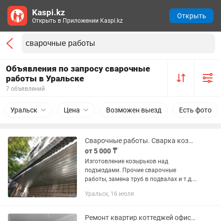
Kaspi.kz
Открыть
Открыть в Приложении Kaspi.kz
Объявления по запросу сварочные
работы в Уральске
7 объявлений
Уральск
Цена
Возможен выезд
Есть фото
Сварочные работы. Сварка козырьков над подъездами, замена труб в подвалах
от 5 000 ₸
Изготовление козырьков над
подъездами. Прочие сварочные
работы, замена труб в подвалах и т.д.
быстро, недорого, гарантия.
Уральск, 16 июля
Ремонт квартир коттеджей офисов под ключ