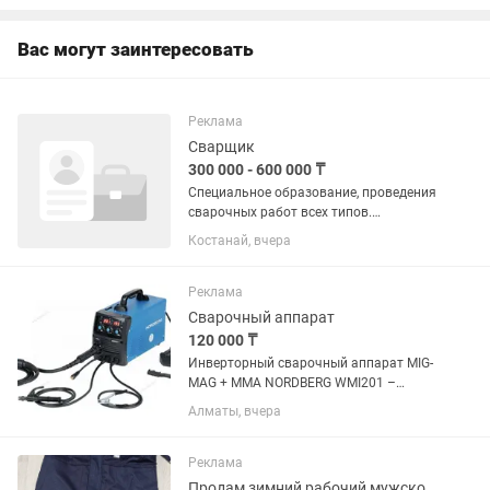
изготавливаем...
Вас могут заинтересовать
Реклама
Сварщик
300 000 - 600 000 ₸
Специальное образование, проведения
сварочных работ всех типов.
Подготовка изделий, узлов и
Костанай, вчера
соединений под сварку. Зачистка швов
сварки и резки
Реклама
Сварочный аппарат
120 000 ₸
Инверторный сварочный аппарат MIG-
MAG + MMA NORDBERG WMI201 –
устройство для сварки углеродистых и
Алматы, вчера
легированных сталей. ФУНКЦИОНАЛ
Предназначен для сварки проволокой
в среде защитных газов MAG...
Реклама
Продам зимний рабочий мужской комбинезон