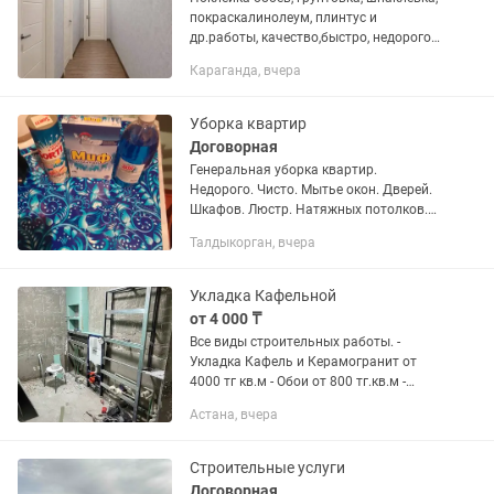
покраскалинолеум, плинтус и
др.работы, качество,быстро, недорого,
гарантия
Караганда, вчера
Уборка квартир
Договорная
Генеральная уборка квартир.
Недорого. Чисто. Мытье окон. Дверей.
Шкафов. Люстр. Натяжных потолков.
Моющих обоев. Посуды. Плинтусов.
Талдыкорган, вчера
Полов.
Укладка Кафельной
от 4 000 ₸
Все виды строительных работы. -
Укладка Кафель и Керамогранит от
4000 тг кв.м - Обои от 800 тг.кв.м -
Ламинант от 2000 тг кв.м - Сантехника
Астана, вчера
и Электрика от 2000 тг кв.м - Быстро
Недорого....
Строительные услуги
Договорная