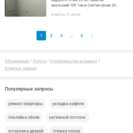
недорого! Стаж 20 лет Закатка
эмульсией 700 1кв.м Снятие обоев 300
1кв.м Поклейка обоев 800 1кв.м
Алматы, 31 июля
Наклейка галтелей 300 погонный метр
Покраска батарейка 400 одна секция...
1
2
3
...
5
Объявления
Услуги
Строительство и ремонт
Отделка, ремонт
Популярные запросы
ремонт квартиры
укладка кафеля
поклейка обоев
натяжной потолок
установка дверей
стяжка полов