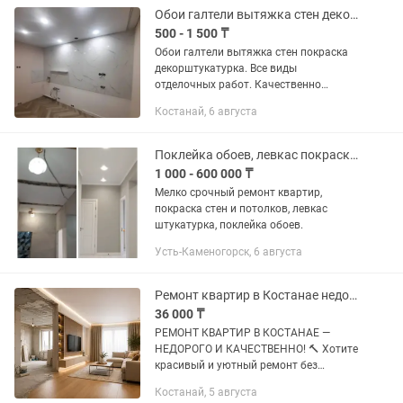
Обои галтели вытяжка стен декорштукатурка
500 - 1 500 ₸
Обои галтели вытяжка стен покраска
декорштукатурка. Все виды
отделочных работ. Качественно
недорого гарантия и в срок
Костанай, 6 августа
Поклейка обоев, левкас покраска недорого
1 000 - 600 000 ₸
Мелко срочный ремонт квартир,
покраска стен и потолков, левкас
штукатурка, поклейка обоев.
Усть-Каменогорск, 6 августа
Ремонт квартир в Костанае недорого
36 000 ₸
РЕМОНТ КВАРТИР В КОСТАНАЕ —
НЕДОРОГО И КАЧЕСТВЕННО! 🔨 Хотите
красивый и уютный ремонт без
переплат? Сделаем ремонт квартиры
Костанай, 5 августа
быстро, аккуратно и по доступной цене!