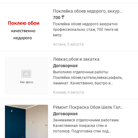
✅ Косметический ремонт ✅...
Поклейка обоев недорого, аккуратно
700 ₸
Поклейка обоев недорого аккуратно
профессионально, стаж, 700 тенге кв
метр
Астана, 5 августа
Левкас,обои и закатка
Договорная
Выполняю отделочные работы:
Поклейка обоев,галтели,левкас,кафель,
ламинат. Качественно, быстро и
недорого
Конаев, 4 августа
Ремонт Покраска Обои Шелк Галтел Эмульсия Покраска стен
Договорная
Занимаемся отделочными работами.
Качественная покраска стен и
потолков. Подготовка стен под
покраску. Обои, шпатлевка.