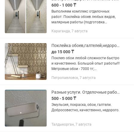
600 - 1 000 ₸
Выполняем комплекс отделочных
работ: Поклейка обоев любых видов,
малярные работы (подготовка
поверхностей, грунтовка, покраска стен
Караганда, 7 августа
и потолков), установка плинтусов,
галтелей и молдингов. Гарантируем...
Поклейка обоев,галтелей,недорого
до 15 000 ₸
Поклею обои любой сложности быстро
и качественно. Большой опыт работы!!!
Метровые обои - 7000 тг;
Полуметровые - 4000 тг Стоимость
Петропавловск, 7 августа
указана за рулон ! Снятие старых
обоев, поклейка галтелей ,...
Разные услуги. Отделочные работы
500 - 5 000 ₸
Эмульсия, покраска, обои, галтели.
Добросовестно, качественно, недорого.
Талдыкорган, 7 августа