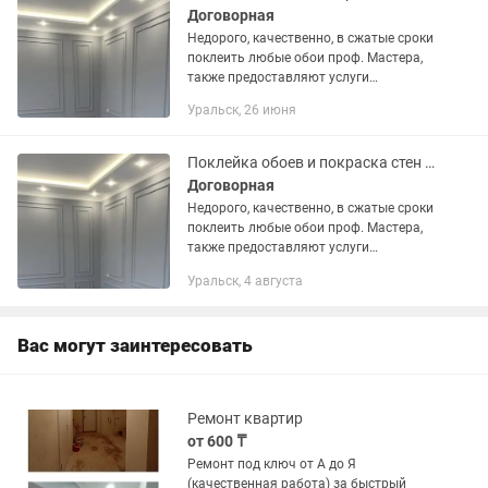
Договорная
Недорого, качественно, в сжатые сроки
поклеить любые обои проф. Мастера,
также предоставляют услуги
шпатлевки, покраски, галтелям
Уральск, 26 июня
плинтуса.
Поклейка обоев и покраска стен шпаклевка
Договорная
Недорого, качественно, в сжатые сроки
поклеить любые обои проф. Мастера,
также предоставляют услуги
шпатлевки, покраски, галтелям
Уральск, 4 августа
плинтуса.
Вас могут заинтересовать
Ремонт квартир
от 600 ₸
Ремонт под ключ от А до Я
(качественная работа) за быстрый