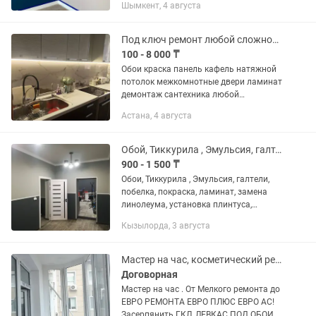
Шымкент, 4 августа
Качественно и недорого
Под ключ ремонт любой сложности
100 - 8 000 ₸
Обои краска панель кафель натяжной
потолок межкомнотные двери ламинат
демонтаж сантехника любой
сложности быстро качественно и
Астана, 4 августа
недорого. Звоните 24/7
Обой, Тиккурила , Эмульсия, галтели16, побелка, покраска, ламинат
900 - 1 500 ₸
Обои, Тиккурила , Эмульсия, галтели,
побелка, покраска, ламинат, замена
линолеума, установка плинтуса,
установка декор панели , работы
Кызылорда, 3 августа
недорого качественно, молярные
работы,и.т.
Мастер на час, косметический ремонт поклейка обоев, ремонт квартир
Договорная
Мастер на час . От Мелкого ремонта до
ЕВРО РЕМОНТА ЕВРО ПЛЮС ЕВРО АС!
Засерпянить ГКЛ, ЛЕВКАС ПОД ОБОИ,