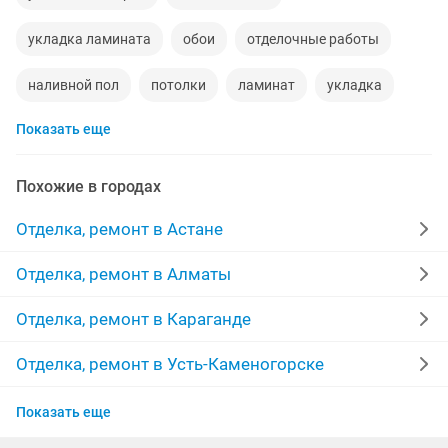
укладка ламината
обои
отделочные работы
наливной пол
потолки
ламинат
укладка
Показать еще
мелкий ремонт
жидкие обои
полы
маляры
штукатурка стен
бригада
строительство
Похожие в городах
мастер
межкомнатные двери
линолеум
Отделка, ремонт в Астане
качественно
забор
покраска стен
монтаж
Отделка, ремонт в Алматы
укладка плитки
травертин
стяжка
Отделка, ремонт в Караганде
декоративная штукатурка
покраска
Отделка, ремонт в Усть-Каменогорске
Отделка, ремонт в Актобе
побелка потолков
выравнивание потолка
Показать еще