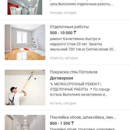
срок.Выполняю отделочные работы.
(Поклейка обоев, галтели, левкас,
Конаев, сегодня
кафель, ламинат) под ключ.
Качественно, быстро и недорого. Обои
за кв. м...
Отделочные работы
500 - 10 000 ₸
ремонт Качественно быстро и
недорого! Стаж 20 лет Закатка
эмульсией 700 1кв.м Снятие обоев 300
1кв.м Поклейка обоев 800 1кв.м
Алматы, сегодня
Наклейка галтелей 300 погонный метр
Покраска батарейка 400 одна секция...
Покраска стен Потолков
Договорная
🔧 МЕЛКО-СРОЧНЫЙ РЕМОНТ |
ОТДЕЛОЧНЫЕ РАБОТЫ 📍 По городу
Астана Выполняю качественно и
недорого: 🎨 Малярные работы •
Астана, сегодня
Покраска стен и потолков • Шпаклевка
стен • Побелка, эмульсия 🧱
Отделочные...
Поклейка обоев, шпаклёвка, линолеум
800 - 1 500 ₸
Поклейка обоев, грунтовка, шпаклевка,