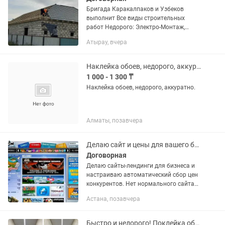
Бригада Каракалпаков и Узбеков
выполнит Все виды строительных
работ Недорого: Электро-Монтаж,
сантехника, фундамент, Кладка , крыша
Атырау, вчера
, штукатурка , стяжка , облицовка,
установка , дверей, обои ,...
Наклейка обоев, недорого, аккуратно.
1 000 - 1 300 ₸
Наклейка обоев, недорого, аккуратно.
Алматы, позавчера
Делаю сайт и цены для вашего бизнеса
Договорная
Делаю сайты-лендинги для бизнеса и
настраиваю автоматический сбор цен
конкурентов. Нет нормального сайта?
Клиенты из Instagram теряются и
Астана, позавчера
уходят? Не следите за ценами
конкурентов на Kaspi/ теряете...
Быстро и недорого! Поклейка обоев, покраска, установка плинтусов, галтелей