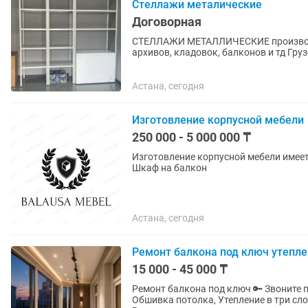
Стеллажи металические
Договорная
СТЕЛЛАЖИ МЕТАЛЛИЧЕСКИЕ производст
архивов, кладовок, балконов и тд Грузоподъемность до 130 кг на одну полку. Имеются разные
размеры. Высота стоек: 1500;...
Астана, сегодня
Изготовление корпусной мебели
250 000 - 5 000 000 ₸
Изготовление корпусной мебели имее
Шкаф на балкон
Астана, сегодня
Ремонт балкона под ключ утепле
15 000 - 45 000 ₸
Ремонт балкона под ключ 🔑 Звоните пишите сделаем ремонт на любой бюджет Обшивка стен,
Обшивка потолка, Утепление в три слоя, Теплый пол электрический, Теплый пол от отопление,