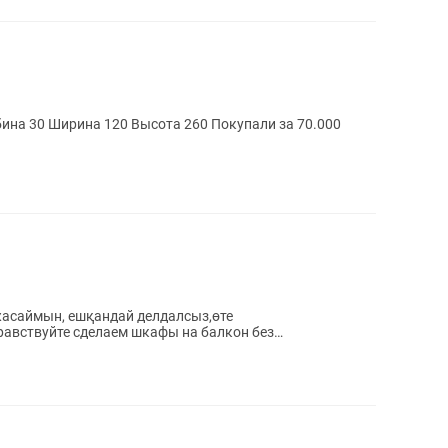
бина 30 Ширина 120 Высота 260 Покупали за 70.000
асаймын, ешқандай делдалсыз,өте
дравствуйте сделаем шкафы на балкон без
енно и не...