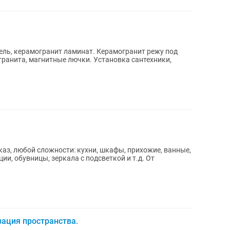
ель, керамогранит ламинат. Керамогранит режу под
гранита, магнитные лючки. Установка сантехники,
каз, любой сложности: кухни, шкафы, прихожие, ванные,
ии, обувницы, зеркала с подсветкой и т.д. От
зация пространства.