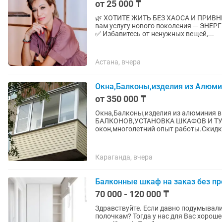
от 25 000 ₸
🌿 ХОТИТЕ ЖИТЬ БЕЗ ХАОСА И ПРИВНЕСТИ ЛЁ
вам услугу нового поколения — ЭНЕР
✅ Избавитесь от ненужных вещей,...
Астана, вчера
Окна,Балконы,изделия из Алюм
от 350 000 ₸
Окна,Балконы,изделия из алюминия в
БАЛКОНОВ,УСТАНОВКА ШКАФОВ И ТУМБ
окон,многолетний опыт работы.Скидки
Караганда, вчера
Балконные шкаф на заказ без п
70 000 - 120 000 ₸
Здравствуйте. Если давно подумывали
полочкам? Тогда у нас для Вас хорош