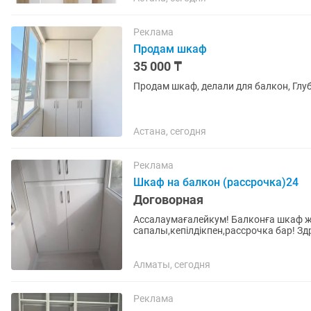
Реклама
Продам шкаф
35 000 ₸
Продам шкаф, делали для балкон, Глу
Астана, сегодня
Реклама
Шкаф на балкон (рассрочка)24
Договорная
Ассалаумағалейкум! Балконға шкаф ж
сапалы,кепілдікпен,рассрочка бар! З
посредников,любой сложности,качеств
Алматы, сегодня
Реклама