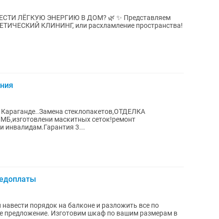
ГКУЮ ЭНЕРГИЮ В ДОМ? 🌿 ✨ Представляем
ГЕТИЧЕСКИЙ КЛИНИНГ, или расхламление пространства!
иния
 Караганде..Замена стеклопакетов,ОТДЕЛКА
,изготовлени маскитных сеток!ремонт
 инвалидам.Гарантия 3...
редоплаты
 навести порядок на балконе и разложить все по
ее предложение. Изготовим шкаф по вашим размерам в