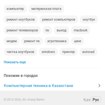
компьютер
материнская плата
ремонт ноутбуков
ремонт компьютеров
ноутбук
ремонт телевизоров
пк
выезд
macbook
модем
ремонт пк
агротехника
цене
чистка ноутбуков
windows
принтер
autocad
Показать еще
качественный ремонт
ремонт установка
картридж
матрицы
диагностика
корпус
Похожие в городах
заправка
восстановление данных
ремонт выезд
Компьютерная техника в Казахстане
модем 4g
windows 10
установка антивируса
Қаз
Рус
© 2012-2026, АО «Kaspi Bank»