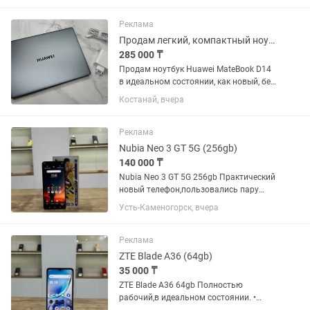
Идеально подходит для ремонта
ноутбуков, телефонов, материнских...
Реклама
Продам легкий, компактный ноутбук
285 000 ₸
Продам ноутбук Huawei MateBook D14
в идеальном состоянии, как новый, без
царапин и прочих неприятностей.
Костанай, вчера
Покупался в Технодоме.
Использовался для написания
дипломной работы, сейчас без
Реклама
надобности....
Nubia Neo 3 GT 5G (256gb)
140 000 ₸
Nubia Neo 3 GT 5G 256gb Практический
новый телефон,пользовались пару
недель • Память 256 ГБ • Оперативная
Усть-Каменогорск, вчера
память 12 ГБ • Емкость аккумулятора
6000 mah • Камера 50 МП Телефон
проверен, без...
Реклама
ZTE Blade A36 (64gb)
35 000 ₸
ZTE Blade A36 64gb Полностью
рабочий,в идеальном состоянии. •