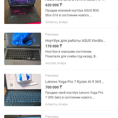
620 000 ₸
Продам игровой ноутбук ASUS ROG
Strix G16 в состоянии нового.
Покупался для личного пользования,
Алматы, вчера
использовался очень редко , большую
часть времени просто лежал дома.
Полностью исправен. Без...
Реклама
Ноутбук для работы ASUS VivoBook 15 Core 13-1115G4 8GB 256GB
170 000 ₸
Ноутбук в хорошем состоянии.
Покупала для учебы год назад. В
комплекте чехол и зарядное
Актобе, вчера
устройство. Нет торга❌ Ноутбук ASUS
X515F для рабочих задач и учебы •
Готов к пользованию • Все
Реклама
программы...
Lenovo Yoga Pro 7 Ryzen AI 9 365 / 32GB / 1TB / Состояние нового
700 000 ₸
Продаю свой ноутбук Lenovo Yoga Pro
7 (9th Gen) в состоянии нового.
Покупался для работы с сайтами, AI-
Алматы, вчера
инструментами, монтаж видео и
офисными задачами. Ноутбук очень
быстрый, тихий и автономный....
Реклама