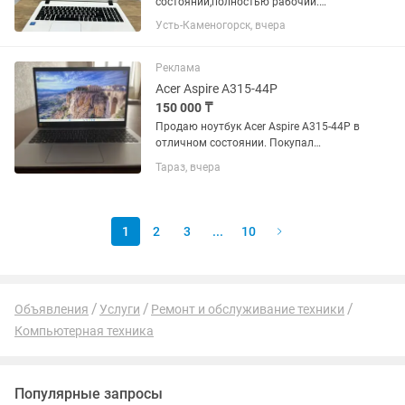
состоянии,полностью рабочий.
Характеристики: Процессор Intel
Усть-Каменогорск, вчера
Celeron N4200 Видеокарта Intel HD
Graphics Оперативная память 4 ГБ
HDD на 500 ГБ Windows 10 Подойдет
Реклама
для...
Acer Aspire A315-44P
150 000 ₸
Продаю ноутбук Acer Aspire A315-44P в
отличном состоянии. Покупал
прошлым летом пользовался 2месяца
Тараз, вчера
и все Идеально подойдет для работы,
учебы, программирования или работы
с графикой. Очень быстрый...
1
2
3
...
10
Объявления
Услуги
Ремонт и обслуживание техники
Компьютерная техника
Популярные запросы