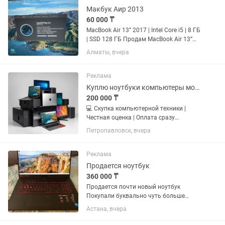
Макбук Аир 2013
60 000 ₸
MacBook Air 13” 2017 | Intel Core i5 | 8 ГБ
| SSD 128 ГБ Продам MacBook Air 13”
2017 в отличном состоянии. ✅
Алматы, вчера
Процессор: Intel Core i5 1.8 GHz ✅
Оперативная память: 8 ГБ ✅
Накопитель: SSD 128 ГБ ✅...
Реклама
Куплю ноутбуки компьютеры мониторы видеокарты LCD TV
200 000 ₸
💻 Скупка компьютерной техники |
Честная оценка | Оплата сразу
Петропавловск | Покупаем быстро и
Петропавловск, вчера
выгодно 🤔 Хотите продать ноутбук,
компьютер или технику? Не тратьте
время на долгие переговоры —...
Реклама
Продается ноутбук
360 000 ₸
Продается почти новый ноутбук
Покупали буквально чуть больше
недели Чек гарантия Продаю так как
Астана, вчера
думал что будет больше времени на
его использование а на деле просто