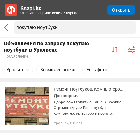
Kaspi.kz
Открыть
Открыть в Приложении Kaspi.kz
Объявления по запросу покупаю
ноутбуки в Уральске
1 объявление
Уральск
Возможен выезд
Есть фото
Ремонт Ноутбуков, Компьютеров, Телевизоров
Договорная
Добро пожаловать в EVEREST сервис!
Отремонтируем Ваш ноутбук,
компьютер, телевизор и прочую
технику! Установим ОС Windows 7, 10,
Уральск, 8 июля
11 Установка Microsoft Office Сброс
пароля в OC Windows Сброс...