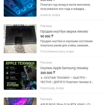
Покупал год назад в каспи магазине,
пользовался пол года и изредка
включал так как был занят работой на
Алматы, вчера
ноутбуке. Есть чеки. В магазине это
комп стоит 529 000 Процессор 12th
Gen Intel(R) Core(TM)...
Реклама
Продаю ноутбук марки леново
90 000 ₸
Продаю ноутбук в хорошем состоянии
покупала ранее для учебы, никакие
ремонты не были работает как новый
Усть-Каменогорск, вчера
Реклама
Скупаю Apple Samsung технику
300 000 ₸
📱 СКУПАЮ ТЕХНИКУ — БЫСТРО •
ЧЕСТНО • ДОРОГО Покупаю технику в
любом состоянии. Быстрая оценка за 5
Караганда, вчера
минут ✅ Скупаю: • iPhone • Samsung •
MacBook • iPad • Игровые ноутбуки 📱
iPhone Все модели от...
Реклама
ASUS ROG Strix G16 RTX 4060 / i7-13650HX / 16GB / 1TB / 2K 240Hz