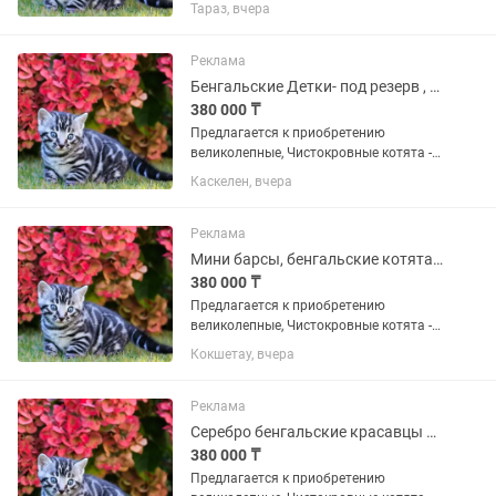
БЕНГАЛЬСКОЙ породы! Серебряного
Тараз, вчера
окраса словно снежный барс! -
Мальчик-красавчик , и есть девочки
красотки . Отлично знают лоток....
Реклама
Бенгальские Детки- под резерв , КОТЯТА
380 000 ₸
Предлагается к приобретению
великолепные, Чистокровные котята -
БЕНГАЛЬСКОЙ породы! Серебряного
Каскелен, вчера
окраса словно снежный барс! -
Мальчик-красавчик , и есть девочки
красотки . Отлично знают лоток....
Реклама
Мини барсы, бенгальские котята - СЕРЕБРО
380 000 ₸
Предлагается к приобретению
великолепные, Чистокровные котята -
БЕНГАЛЬСКОЙ породы! Серебряного
Кокшетау, вчера
окраса словно снежный барс! -
Мальчик-красавчик , и есть девочки
красотки . Отлично знают лоток....
Реклама
Серебро бенгальские красавцы малыши КОТЯТА
380 000 ₸
Предлагается к приобретению