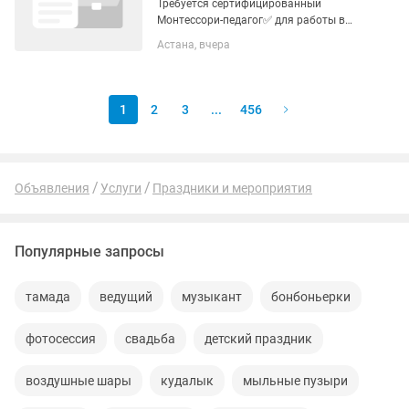
Требуется сертифицированный
Монтессори-педагог✅ для работы в
детском саду. Или педагог знающий
Астана, вчера
метод, который готов учиться по
Монтессори. Ищем
коммуникабельного, интересного,
любящего жизнь и...
1
2
3
...
456
Объявления
Услуги
Праздники и мероприятия
Популярные запросы
тамада
ведущий
музыкант
бонбоньерки
фотосессия
свадьба
детский праздник
воздушные шары
кудалык
мыльные пузыри