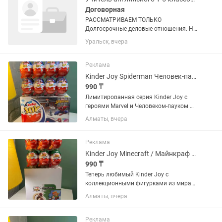
Договорная
РАССМАТРИВАЕМ ТОЛЬКО
Долгосрочные деловые отношения. На
момент подачи Вы должны УМЕТЬ
Уральск, вчера
учить детей и подростков. ( ЕСЛИ вы не
умеете, то пишите сразу об отсутствии
опыта; если вы планируете...
Реклама
Kinder Joy Spiderman Человек-паук Ferrero
990 ₸
Лимитированная серия Kinder Joy с
героями Marvel и Человеком-пауком 😍
✨ Оригинал Ferrero ✨ Игрушка внутри
Алматы, вчера
✨ Отличный подарок для детей ✨
Популярная коллекция Marvel
Реклама
Kinder Joy Minecraft / Майнкраф НОВИНКА! Для настоящих фанатов Minecraft
990 ₸
Теперь любимый Kinder Joy с
коллекционными фигурками из мира
Майнкрафт! Открой яйцо — собери
Алматы, вчера
своего героя 🧱 ⚡ Свежий завоз ⚡
Ограниченное количество ⚡ Отличный
подарок детям и фанатам игры 💰
Реклама