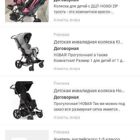
Коляска для детей с ДЦП HOGGI ZIP
трость - это компактное кресло-
коляска сочетающая в себе надежную
Алматы, вчера
алюминиевую конструкцию и
уникальные размеры в сложенном
состоянии. В сложенном виде она
Реклама
легко...
Детская инвалидная коляска KIMBA NEO КИМБА НЕО Ottobock Germany 🇩🇪
Договорная
НОВАЯ! Прогулочная! а также
Комнатная! Размер 1 для детей от 1 до
6/8 лет. Размер 2 для детей от 4 до
Алматы, вчера
10/12 лет. Коляска Kimba Neo Ottobock
специально разработана для детей
страдающих разными...
Реклама
Детская инвалидная коляска Hoggi Bingo Evolution GERMANY
Договорная
Прогулочная! НОВАЯ Так же можно под
заказ вся размерная сетка имеется
0,1,2,2XL,3XL Самый большой Размер
Алматы, вчера
3XL, подбираете самостоятельно по
тех. Характеристикам !!! Коляска HOGGI
Bingo Evolution...
Реклама
Учитель английского 1-5 классов, 6-11 классов