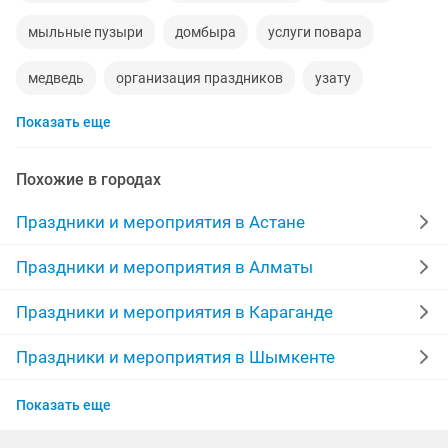
мыльные пузыри
домбыра
услуги повара
медведь
организация праздников
узату
Показать еще
цене
гелиевые шары
шеф повар
студия звукозаписи
фотозоны
асаба
Похожие в городах
праздники
портреты
банкет
повар на дому
Праздники и мероприятия в Астане
повар выезд
оформление
гелевые шары
Праздники и мероприятия в Алматы
шары
корпоратив
дни рождения аниматоры
Праздники и мероприятия в Караганде
человек паук
повар на выезд
повар
музыка
Праздники и мероприятия в Шымкенте
Праздники и мероприятия в Актобе
ведущий тамада
казахское
детское
голос
Показать еще
Праздники и мероприятия в Атырау