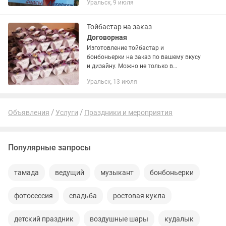
Уральск, 9 июля
можно вырезать из бумаги. Делаю за
короткие сроки, электронный и
бумажные варианты....
Тойбастар на заказ
Договорная
Изготовление тойбастар и
бонбоньерки на заказ по вашему вкусу
и дизайну. Можно не только в
бумажном варианте, но также
Уральск, 13 июля
изготавливаем мыло и бомбочки
ручной работы, можно также
оформить эти продукты...
Объявления
Услуги
Праздники и мероприятия
Популярные запросы
тамада
ведущий
музыкант
бонбоньерки
фотосессия
свадьба
ростовая кукла
детский праздник
воздушные шары
кудалык