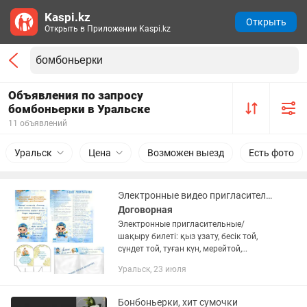
Kaspi.kz
Открыть
Открыть в Приложении Kaspi.kz
Объявления по запросу
бомбоньерки в Уральске
11 объявлений
Уральск
Цена
Возможен выезд
Есть фото
Электронные видео пригласительный, бонбоньерка, логотип
Договорная
Электронные пригласительные/
шақыру билеті: қыз ұзату, бесік той,
сүндет той, туған күн, мерейтой,
шиыршық, асқа шақыру, еске алу
Уральск, 23 июля
Логотип, эмблема для вашего бизнеса
Тыштырма, бонбоньерка, қырқынан...
Бонбоньерки, хит сумочки