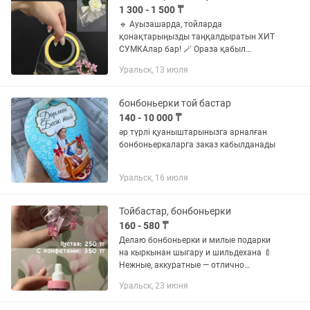
1 300 - 1 500 ₸
🔹 Ауызашарда, тойларда
қонақтарыңызды таңқалдыратын ХИТ
СУМКАлар бар! 🪄 Ораза қабыл
болсын деген жазуыменде бар! ✅ 10 шт
Уральск, 13 июля
жоғары доставка тегін! 📍
ҚОНАҚТАРЫҢЫЗДЫ ТАҢҒАЛДЫРЫП,
РИЗА ЕТЕДІ! Ішіне...
бонбоньерки той бастар
140 - 10 000 ₸
әр түрлі қуаныштарынызга арналған
бонбоньеркаларга заказ кабылданады
Уральск, 16 июля
Тойбастар, бонбоньерки
160 - 580 ₸
Делаю бонбоньерки и милые подарки
на кыркынан шыгару и шильдехана 🍼
Нежные, аккуратные — отлично
подойдут для гостей и фотостола.
Уральск, 23 июня
Бонбоньерки из конфет: 160 тг за 1шт
Бонбоньерки из мыла: от 580...