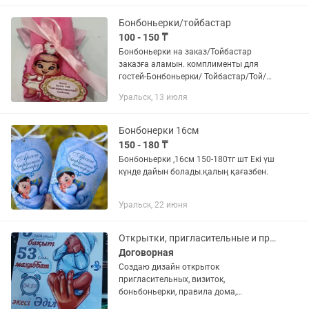
қатты заттарға жазу ✨ Жеке...
Бонбоньерки/тойбастар
100 - 150 ₸
Бонбоньерки на заказ/Тойбастар
заказға аламын. комплименты для
гостей-Бонбоньерки/ Тойбастар/Той/
Кудалык/ Коныс той/Туган кун/Кыз
Уральск, 13 июля
узату/Сырта салу/ Шілдехана/бесік той
Сіз калаган...
Бонбонерки 16см
150 - 180 ₸
Бонбоньерки ,16см 150-180тг шт Екі үш
күнде дайын болады.қалың қағазбен.
Уральск, 22 июня
Открытки, пригласительные и прочее
Договорная
Создаю дизайн открыток
пригласительных, визиток,
боньбоньерки, правила дома,
метрика,обертка на шоколад... все что