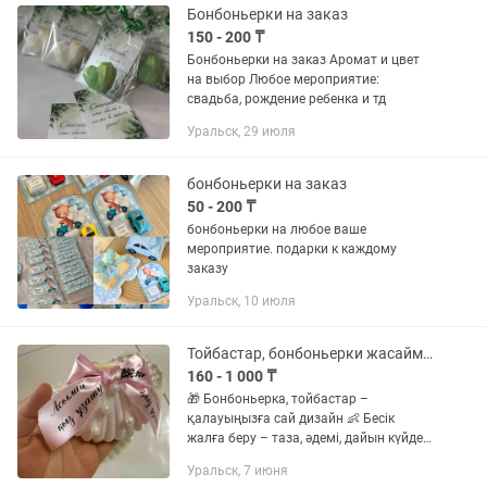
Бонбоньерки на заказ
150 - 200 ₸
Бонбоньерки на заказ Аромат и цвет
на выбор Любое мероприятие:
свадьба, рождение ребенка и тд
Уральск, 29 июля
бонбоньерки на заказ
50 - 200 ₸
бонбоньерки на любое ваше
мероприятие. подарки к каждому
заказу
Уральск, 10 июля
Тойбастар, бонбоньерки жасаймыз
160 - 1 000 ₸
🎁 Бонбоньерка, тойбастар –
қалауыңызға сай дизайн 👶 Бесік
жалға беру – таза, әдемі, дайын күйде
🎀 Лентаға кез келген жазу (есім, дата,
Уральск, 7 июня
тілек) 👕 Футболка, блокнот, кружка,