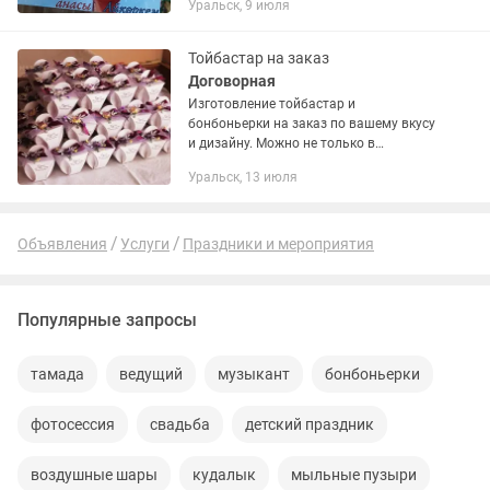
Уральск, 9 июля
можно вырезать из бумаги. Делаю за
короткие сроки, электронный и
бумажные варианты....
Тойбастар на заказ
Договорная
Изготовление тойбастар и
бонбоньерки на заказ по вашему вкусу
и дизайну. Можно не только в
бумажном варианте, но также
Уральск, 13 июля
изготавливаем мыло и бомбочки
ручной работы, можно также
оформить эти продукты...
Объявления
Услуги
Праздники и мероприятия
Популярные запросы
тамада
ведущий
музыкант
бонбоньерки
фотосессия
свадьба
детский праздник
воздушные шары
кудалык
мыльные пузыри