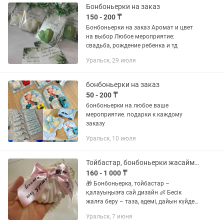
Бонбоньерки на заказ
150 - 200 ₸
Бонбоньерки на заказ Аромат и цвет
на выбор Любое мероприятие:
свадьба, рождение ребенка и тд
Уральск, 29 июля
бонбоньерки на заказ
50 - 200 ₸
бонбоньерки на любое ваше
мероприятие. подарки к каждому
заказу
Уральск, 10 июля
Тойбастар, бонбоньерки жасаймыз
160 - 1 000 ₸
🎁 Бонбоньерка, тойбастар –
қалауыңызға сай дизайн 👶 Бесік
жалға беру – таза, әдемі, дайын күйде
🎀 Лентаға кез келген жазу (есім, дата,
Уральск, 7 июня
тілек) 👕 Футболка, блокнот, кружка,