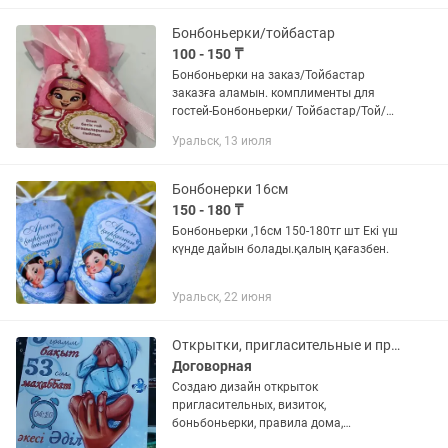
қатты заттарға жазу ✨ Жеке...
Бонбоньерки/тойбастар
100 - 150 ₸
Бонбоньерки на заказ/Тойбастар
заказға аламын. комплименты для
гостей-Бонбоньерки/ Тойбастар/Той/
Кудалык/ Коныс той/Туган кун/Кыз
Уральск, 13 июля
узату/Сырта салу/ Шілдехана/бесік той
Сіз калаган...
Бонбонерки 16см
150 - 180 ₸
Бонбоньерки ,16см 150-180тг шт Екі үш
күнде дайын болады.қалың қағазбен.
Уральск, 22 июня
Открытки, пригласительные и прочее
Договорная
Создаю дизайн открыток
пригласительных, визиток,
боньбоньерки, правила дома,
метрика,обертка на шоколад... все что