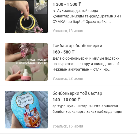
1 300 - 1 500 ₸
🔹 Ауызашарда, тойларда
қонақтарыңызды таңқалдыратын ХИТ
СУМКАлар бар! 🪄 Ораза қабыл
болсын деген жазуыменде бар! ✅ 10 шт
Уральск, 13 июля
жоғары доставка тегін! 📍
ҚОНАҚТАРЫҢЫЗДЫ ТАҢҒАЛДЫРЫП,
РИЗА ЕТЕДІ! Ішіне...
Тойбастар, бонбоньерки
160 - 580 ₸
Делаю бонбоньерки и милые подарки
на кыркынан шыгару и шильдехана 🍼
Нежные, аккуратные — отлично
подойдут для гостей и фотостола.
Уральск, 23 июня
Бонбоньерки из конфет: 160 тг за 1шт
Бонбоньерки из мыла: от 580...
бонбоньерки той бастар
140 - 10 000 ₸
әр түрлі қуаныштарынызга арналған
бонбоньеркаларга заказ кабылданады
Уральск, 16 июля