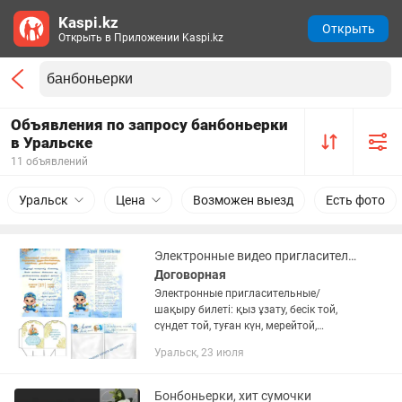
Kaspi.kz
Открыть
Открыть в Приложении Kaspi.kz
Объявления по запросу банбоньерки
в Уральске
11 объявлений
Уральск
Цена
Возможен выезд
Есть фото
Электронные видео пригласительный, бонбоньерка, логотип
Договорная
Электронные пригласительные/
шақыру билеті: қыз ұзату, бесік той,
сүндет той, туған күн, мерейтой,
шиыршық, асқа шақыру, еске алу
Уральск, 23 июля
Логотип, эмблема для вашего бизнеса
Тыштырма, бонбоньерка, қырқынан...
Бонбоньерки, хит сумочки