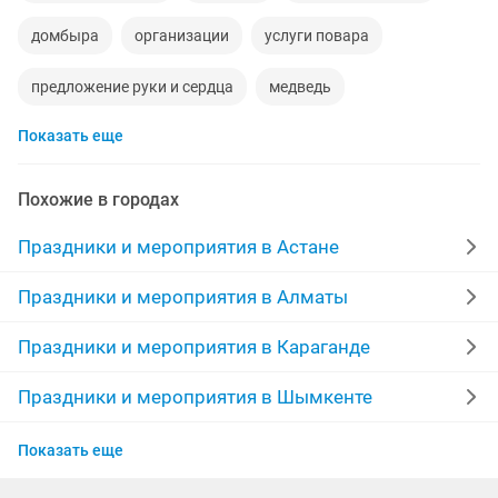
домбыра
организации
услуги повара
предложение руки и сердца
медведь
Показать еще
организация праздников
узату
цене
гелиевые шары
шеф повар
студия звукозаписи
Похожие в городах
фотозоны
асаба
праздники
банкет
Праздники и мероприятия в Астане
повар на дому
оформление
гелевые шары
Праздники и мероприятия в Алматы
шары
корпоратив
дни рождения аниматоры
Праздники и мероприятия в Караганде
человек паук
повар на выезд
повар
музыка
Праздники и мероприятия в Шымкенте
Праздники и мероприятия в Актобе
ведущий тамада
казахское
детское
видео
Показать еще
Праздники и мероприятия в Атырау
100