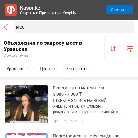
Kaspi.kz
Открыть
Открыть в Приложении Kaspi.kz
Объявления по запросу мест в
Уральске
7 объявлений
Уральск
Цена
Есть фото
Репетитор по математике
3 000 - 7 000 ₸
ОТКРЫТА ЗАПИСЬ НА НОВЫЙ
УЧЕБНЫЙ ГОД! 👉 Отзывы и
результаты моих учеников листайте в
карусели Я - Дарья, репетитор по
Уральск, 19 июля
математике. Провожу
индивидуальные, парные, групповые
занятия для учеников 7-11...
Подготовительные курсы для начальных классов