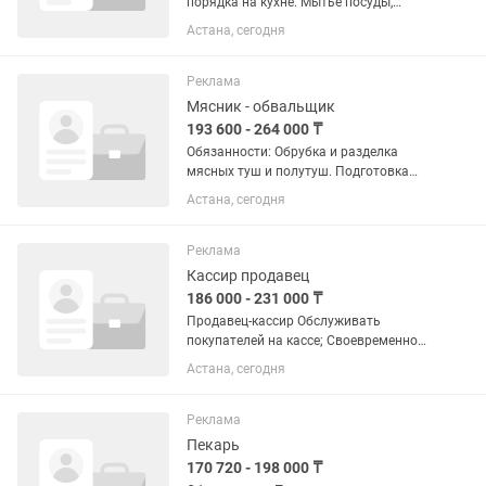
порядка на кухне. Мытье посуды,
кухонного инвентаря и оборудования.
Астана, сегодня
Помощь в подготовке продуктов
(чистка, нарезка овощей и др.).
Соблюдение санитарных норм и...
Реклама
Мясник - обвальщик
193 600 - 264 000 ₸
Обязанности: Обрубка и разделка
мясных туш и полутуш. Подготовка
мясного сырья к дальнейшей
Астана, сегодня
переработке. Работа с
профессиональным оборудованием и
инструментами. Соблюдение
Реклама
санитарных норм и...
Кассир продавец
186 000 - 231 000 ₸
Продавец-кассир Обслуживать
покупателей на кассе; Своевременно
выкладывать товар и поддерживать
Астана, сегодня
наполненности полок; Контролировать
отсутствие товаров с истекшим сроком
годности, потерей товарного...
Реклама
Пекарь
170 720 - 198 000 ₸