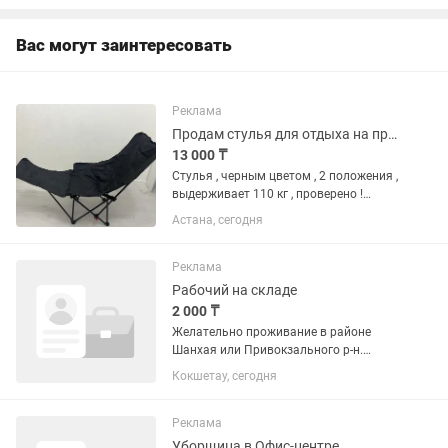
математическим уклоном,...
Вас могут заинтересовать
Реклама
Продам стулья для отдыха на природе и рыбалки !
13 000 ₸
Стулья , черным цветом , 2 положения ,
выдерживает 110 кг , проверено !
Занимает мало места , чехол есть
Астана, сегодня
Реклама
Рабочий на складе
2 000 ₸
Желательно проживание в районе
Шанхая или Привокзального р-н.
Ответственность и дисциплина.
Кокшетау, сегодня
Хорошая физическая форма.
Аккуратное обращение с товаром.
Соблюдение техники безопасности.
Реклама
Отсутствие...
Уборщица в Офис-центре