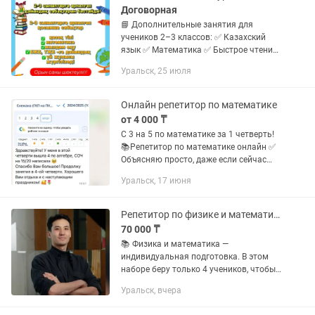
Договорная
📘 Дополнительные занятия для
учеников 2–3 классов: ✅ Казахский
язык ✅ Математика ✅ Быстрое чтение
✅ Подготовка к БЖБ и ТЖБ ✅ Работа
Уральск, 25 июля
над домашними заданиями 🟢 Занятия
проводятся на казахском...
Онлайн репетитор по математике
от 4 000 ₸
С 3 на 5 по математике за 1 четверть!
📚Репетитор по математике онлайн ✅
Объясняю просто, даже если сейчас
«0» знаний ✅ Опыт — 4 года, ЕНТ — 130
Уральск, 17 июня
баллов ✅ Ученики уверенно сдают
экзамены и...
Репетитор по физике и математике. ЕНТ, SAT, НИШ, БИЛ, РФМШ
70 000 ₸
📚 Физика и математика —
индивидуальная подготовка. В этом
наборе беру только 4 учеников, чтобы
уделять каждому достаточно
Уральск, вчера
внимания и контролировать его
прогресс. Меня зовут Акжан