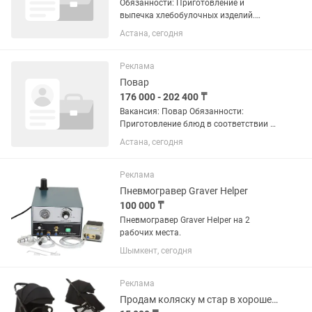
Обязанности: Приготовление и
выпечка хлебобулочных изделий.
Подготовка сырья и замес теста
Астана, сегодня
согласно технологическим картам.
Контроль качества готовой продукции.
Соблюдение санитарных норм и...
Реклама
Повар
176 000 - 202 400 ₸
Вакансия: Повар Обязанности:
Приготовление блюд в соответствии с
технологическими картами.
Астана, сегодня
Подготовка продуктов к
приготовлению. Контроль качества и
свежести используемых ингредиентов.
Реклама
...
Пневмогравер Graver Helper
100 000 ₸
Пневмогравер Graver Helper на 2
рабочих места.
Шымкент, сегодня
Реклама
Продам коляску м стар в хорошем состоянии