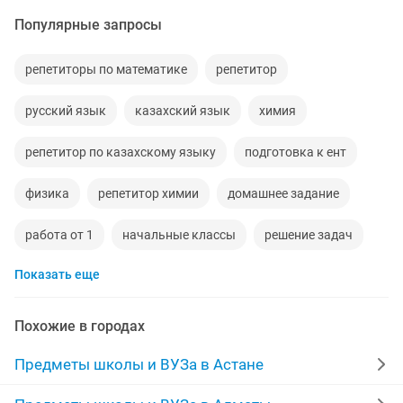
Популярные запросы
репетиторы по математике
репетитор
русский язык
казахский язык
химия
репетитор по казахскому языку
подготовка к ент
физика
репетитор химии
домашнее задание
работа от 1
начальные классы
решение задач
Показать еще
100
педагога
репетиторы по биологии
сор и соч
большая
репетитор начальная школа
Похожие в городах
сор
онлайн репетитор химии
диплом
Предметы школы и ВУЗа в Астане
казахский язык для
с выездом
начальная школа