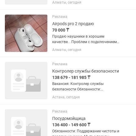
приглашает в команду
Алматы, сегодня
администратора, который любит
людей, ценит высокий уровень сервиса
и хочет работать в красивой
Реклама
профессиональной...
Airpods pro 2 продаю
70 000 ₸
Продаю наушники в хорошем
качестве. . Проблем с подключением
нет, оба наушника работает в
Алматы, сегодня
отличном состоянии, проблем с
кнопками нет. Все беруши на месте,
зарядка все на месте. На фото все есть
Реклама
Контролер службы безопасности
138 679 - 181 985 ₸
Вакансия: Контролер службы
безопасности Обязанности:
Обеспечение пропускного и
Астана, сегодня
внутриобъектового режима. Контроль
соблюдения требований безопасности
сотрудниками и посетителями.
Реклама
Предотвращение...
Посудомойщица
136 400 - 149 600 ₸
Обязанности: Поддержание чистоты и