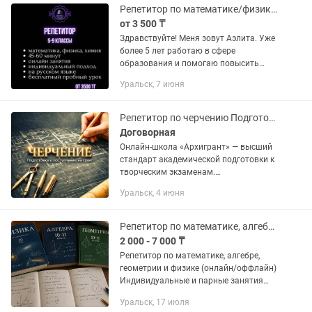
Жасуланович —...
Репетитор по математике/физике/химии 5-9 кл Онлайн Пробный урок бесплатно
от 3 500 ₸
Здравствуйте! Меня зовут Аэлита. Уже
более 5 лет работаю в сфере
образования и помогаю повысить
оценки, устранить пробелы в знаниях и
Уральск, 7 июня
подготовиться к экзаменам. ✅
Повышение успеваемости ✅...
Репетитор по черчению Подготовка к поступлению (грант)
Договорная
Онлайн-школа «Архигрант» — высший
стандарт академической подготовки к
творческим экзаменам.
Предоставляем услуги
Уральск, 4 июня
индивидуального онлайн-
репетиторства по черчению для
абитуриентов со всего...
Репетитор по математике, алгебре, геометрии и физике
2 000 - 7 000 ₸
Репетитор по математике, алгебре,
геометрии и физике (онлайн/оффлайн)
Индивидуальные и парные занятия
для школьников. Немного обо мне.
Уральск, 17 июля
Мне 19 лет, окончил школу с физико-