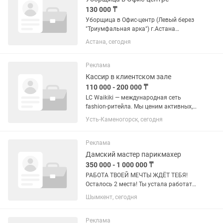
130 000 ₸
Уборщица в Офис-центр (Левый берез
"Триумфальная арка") г.Астана
проспект Мангилик Ел, 38 Опыт
Астана, сегодня
работы: не требуется Формат работы:
на месте работодателя В офис центр
"Триумф" требуется сотрудник...
Реклама
Кассир в клиентском зале
110 000 - 200 000 ₸
LC Waikiki — международная сеть
fashion-ритейла. Мы ценим активных,
внимательных и дружелюбных
Усть-Каменогорск, сегодня
сотрудников, которые любят моду и
умеют работать с людьми.
Приглашаем в команду...
Реклама
Дамский мастер парикмахер
350 000 - 1 000 000 ₸
РАБОТА ТВОЕЙ МЕЧТЫ ЖДЁТ ТЕБЯ!
Осталось 2 места! Ты устала работать
одна? Постоянно думать, как оплатить
Шымкент, сегодня
аренду кресла, где найти новых
клиентов и как свести концы с
концами? Пора менять все! 🔥 Мы...
Реклама