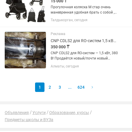
15 000 ₸
Прогулочная коляска М стар очень
маневренная удобная брать с собой ,
собирается как чемоданчик внизу есть
Талдыкорган, сегодня
место для хранения вещей. Колеса
гелевые
Реклама
CNP CDLS2 для RO-систем 1,5 кВт, 380 В! Насос высокого давления
350 000 ₸
CNP CDLS2 для RO-систем — 1,5 кВт, 380
В! Продаётся новый/почти новый
насос высокого давления CNP CDLS2
Алматы, сегодня
для RO-систем — 1,5 кВт, 380 В! Фото
прилагаю — оригинальная упаковка,
нержавейка, маркировка...
1
2
3
...
624
Объявления
Услуги
Образование, курсы
Предметы школы и ВУЗа