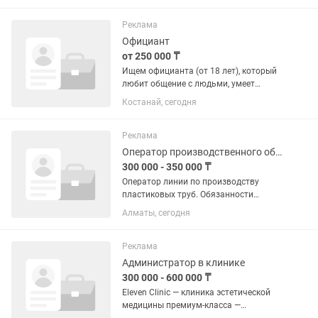
пунктуальность • Умение работать в
команде • Доброжелательность и...
Реклама
Официант
от 250 000 ₸
Ищем официанта (от 18 лет), который
любит общение с людьми, умеет
создавать теплую атмосферу и хочет
Костанай, сегодня
стать частью дружной команды
ресторана Santal. Что предстоит
делать: Встречать и обслуживать...
Реклама
Оператор производственного оборудования
300 000 - 350 000 ₸
Оператор линии по производству
пластиковых труб. Обязанности
работника. Что должен знать
Алматы, сегодня
оператор: Оператор запускает и
останавливает всю линию.
Настраивать технику. Оператор задает
Реклама
скорость,...
Администратор в клинике
300 000 - 600 000 ₸
Eleven Clinic — клиника эстетической
медицины премиум-класса —