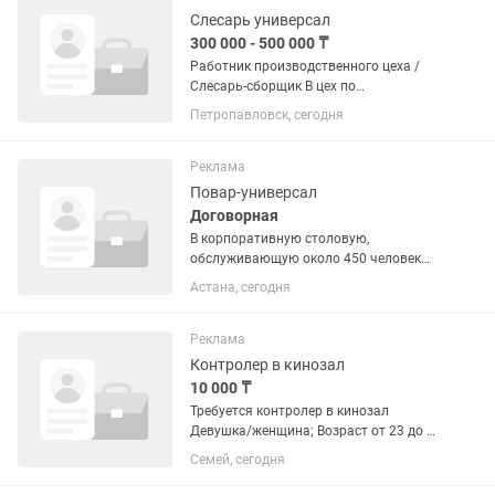
Слесарь универсал
300 000 - 500 000 ₸
Работник производственного цеха /
Слесарь-сборщик В цех по
изготовлению сельскохозяйственных
Петропавловск, сегодня
запчастей требуется работник.
Обязанности: — Сборка и изготовление
запчастей — Клепка цепей — Резка...
Реклама
Повар-универсал
Договорная
В корпоративную столовую,
обслуживающую около 450 человек
ежедневно, требуется повар.
Астана, сегодня
Обязанности: соблюдение технологии
приготовления; расчет и ведение
калькуляции блюд; контроль
Реклама
качества...
Контролер в кинозал
10 000 ₸
Требуется контролер в кинозал
Девушка/женщина; Возраст от 23 до 40
лет; Среднее или среднее специальное
Семей, сегодня
образование. Опыт работы в сфере
обслуживания приветствуется, но не