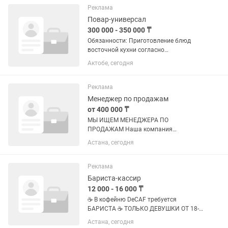
обязателен. Грамотная...
Реклама
Повар-универсал
300 000 - 350 000 ₸
Обязанности: Приготовление блюд
восточной кухни согласно
технологическим картам.
Актобе, сегодня
Приготовление и контроль заготовок.
Контроль качества и подачи блюд.
Соблюдение санитарных норм и
Реклама
стандартов...
Менеджер по продажам
от 400 000 ₸
МЫ ИЩЕМ МЕНЕДЖЕРА ПО
ПРОДАЖАМ Наша компания
AVANGARD AstKZ на рынке уже более
Астана, сегодня
12 лет и входит в число лидеров рынка
по реализации металлопроката в
Казахстане. Главный офис и склад
Реклама
находится в...
Бариста-кассир
12 000 - 16 000 ₸
☕ В кофейню DeCAF требуется
БАРИСТА ☕ ТОЛЬКО ДЕВУШКИ ОТ 18-
23 Требования: • Опыт работы бариста
Астана, сегодня
обязателен • Ответственность и