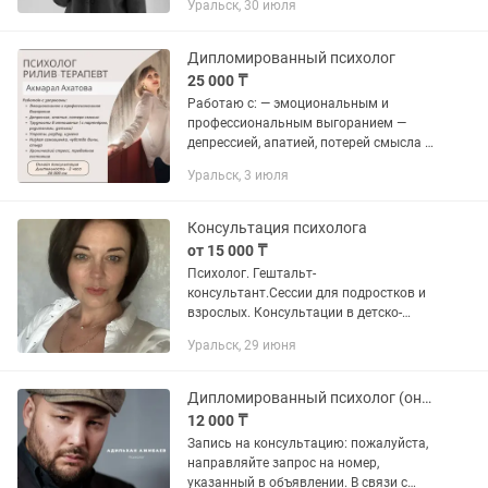
Уральск, 30 июля
профессиональная подготовка: •
Клиническая психология • Когнитивно-
поведенческая...
Дипломированный психолог
25 000 ₸
Работаю с: — эмоциональным и
профессиональным выгоранием —
депрессией, апатией, потерей смысла —
утратами, разводами, изменами —
Уральск, 3 июля
трудностями в отношениях (с
партнером, родителями, детьми) —
низкой...
Консультация психолога
от 15 000 ₸
Психолог. Гештальт-
консультант.Сессии для подростков и
взрослых. Консультации в детско-
родительских отношениях. Онлайн.
Уральск, 29 июня
Если вы чувствуете тревогу, усталость,
переживаете кризис, сложности в...
Дипломированный психолог (онлайн)
12 000 ₸
Запись на консультацию: пожалуйста,
направляйте запрос на номер,
указанный в объявлении. В связи с