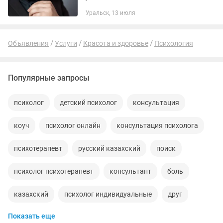
плотной записью я не всегда могу
Уральск, 13 июля
ответить на звонок, поэтому
письменный формат — самый
быстрый...
Объявления
Услуги
Красота и здоровье
Психология
Популярные запросы
психолог
детский психолог
консультация
коуч
психолог онлайн
консультация психолога
психотерапевт
русский казахский
поиск
психолог психотерапевт
консультант
боль
казахский
психолог индивидуальные
друг
Показать еще
индивидуальный
личны
русский казахский язык