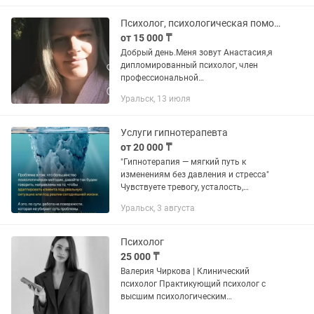
проверенные методы, такие...
Психолог, психологическая помощь, КПТ
от 15 000 ₸
Добрый день.Меня зовут Анастасия,я
дипломированный психолог, член
профессиональной
психотерапевтической лиги ППЛ.
Уральск, 13 июля
Профессиональная психологическая
помощь. Если вы попали в не простую
жизненную...
Услуги гипнотерапевта
от 20 000 ₸
"Гипнотерапия — мягкий путь к
изменениям без давления и стресса"
Чувствуете тревогу, усталость,
раздражение, неуверенность или не
Уральск, 3 августа
можете справиться с привычками?
Гипнотерапия помогает мягко и
глубоко...
Психолог
25 000 ₸
Валерия Чиркова | Клинический
психолог Практикующий психолог с
высшим психологическим
образованием. Дополнительная