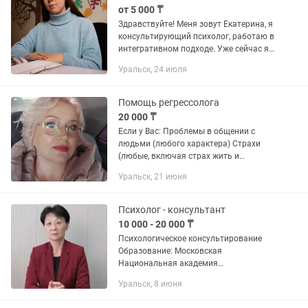
от 5 000 ₸
Здравствуйте! Меня зовут Екатерина, я
консультирующий психолог, работаю в
интегративном подходе. Уже сейчас я
помогаю своим клиентам услышать
Уральск, 24 июля
себя, разобраться в чувствах и найти
внутреннюю опору. Ко...
Помощь регрессолога
20 000 ₸
Если у Вас: Проблемы в общении с
людьми (любого характера) Страхи
(любые, включая страх жить и
проявляться) Психологические
Уральск, 21 июня
травмы (стресс, развод, смерть
близкого и т.д.) Болезни и
недомогания...
Психолог - консультант
10 000 - 20 000 ₸
Психологическое консультирование
Образование: Московская
Национальная академия
дополнительного профессионального
Уральск, 8 июня
образования Помощь в трудных
жизненных ситуациях Если сложились