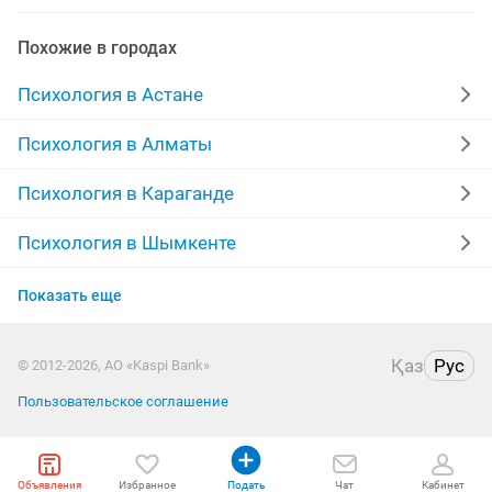
психолог для
психиатр
тел
страх
Похожие в городах
психология
взрослый
практический
Психология в Астане
внутренние работы
дипломированный психолог
Психология в Алматы
запись
тех
русский язык
женщины
Психология в Караганде
сделать
лицо
поиск работы
Психология в Шымкенте
Психология в Усть-Каменогорске
психология отношений
отношения
гот
Показать еще
Психология в Актобе
психолог работаю
лучшие психологи
Қаз
Рус
© 2012-2026, АО «Kaspi Bank»
Психология в Актау
консультация психолога онлайн
Пользовательское соглашение
Психология в Костанае
Объявления
Психология в Павлодаре
Избранное
Подать
Чат
Кабинет