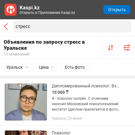
Kaspi.kz
Открыть
Открыть в Приложении Kaspi.kz
Объявления по запросу стресс в
Уральске
13 объявлений
Уральск
Цена
Есть фото
Дипломированный психолог. Взрослый психолог. Подростковый психолог.
10 000 ₸
Я - психолог онлайн. С отличием
окончил Московский психологический
институт (диплом прилагается в фото)
Опыт работы более 5 лет. Работаю до
Уральск, 20 июня
22:00. Удобно для тех кто не может в
свое рабочее...
Психолог