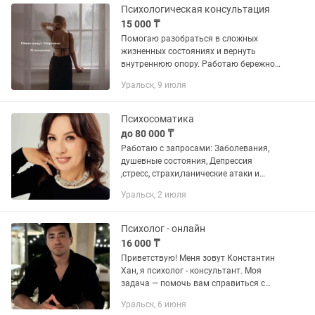
травмирующие...
Психологическая консультация
15 000 ₸
Помогаю разобраться в сложных
жизненных состояниях и вернуть
внутреннюю опору. Работаю бережно,
без давления и осуждения. Для меня
Уральск, 9 июля
важно не просто «поговорить», а
помочь вам понять причины...
Психосоматика
до 80 000 ₸
Работаю с запросами: Заболевания,
душевные состояния, Депрессия
,стресс, страхи,панические атаки и
фобии Кейс: клиентка мучалась
Уральск, 2 июля
аллергией 18лет,имеет кривую
перегородку носа,готовилась к...
Психолог - онлайн
16 000 ₸
Приветствую! Меня зовут Константин
Хан, я психолог - консультант. Моя
задача — помочь вам справиться с
трудностями и улучшить качество
Уральск, 6 июня
жизни. В своей работе я опираюсь на