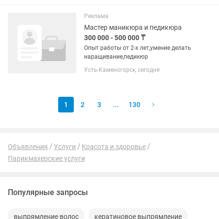
Вежливое общение с клиентами. •
Качественное выполнение работы. •...
Реклама
Мастер маникюра и педикюра
300 000 - 500 000 ₸
Опыт работы от 2-х лет,умение делать
наращивание,педикюр
Усть-Каменогорск, сегодня
1
2
3
...
130
Объявления
Услуги
Красота и здоровье
Парикмахерские услуги
Популярные запросы
выпрямление волос
кератиновое выпрямление