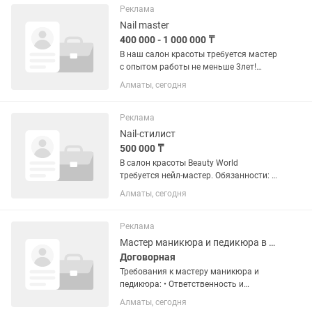
Реклама
Nail master
400 000 - 1 000 000 ₸
В наш салон красоты требуется мастер
с опытом работы не меньше 3лет!
Новички, не беспокойте пожалуйста!
Алматы, сегодня
Реклама
Nail-стилист
500 000 ₸
В салон красоты Beauty World
требуется нейл-мастер. Обязанности: •
Выполнение маникюра • Выполнение
Алматы, сегодня
педикюра • Наращивание ногтей
Условия работы: • Режим работы: 9:30
– 22:00 • График: 2/2 •...
Реклама
Мастер маникюра и педикюра в салоне красоты
Договорная
Требования к мастеру маникюра и
педикюра: • Ответственность и
пунктуальность. • Аккуратность и
Алматы, сегодня
соблюдение чистоты рабочего места. •