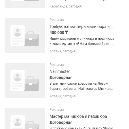
делаете педикюр то в дальнейшем
Караганда, сегодня
можем обучить и педикюру. Большая
палитра цветов, зона стерилизации,
удобная локация на...
Реклама
Требуются мастера маникюра и педикюра
400 000 ₸
Ищем мастеров маникюра и педикюра
в команду мечты! Нам больше 4 лет. 2
филиала. Клиентская база очень
Астана, сегодня
хорошая. Работаем 50/50. Все
материалы предоставляем. С вас
только ответственность, вежливость,...
Реклама
Nail master
Договорная
В элитный салон красоты на Левом
берегу требуется Nail-мастер Мы ищем
профессионала, который любит своё
Астана, сегодня
дело и умеет создавать безупречный
сервис для клиентов премиум-
сегмента. Требования: •...
Реклама
Мастер маникюра и педикюра
Договорная
В дружную команду Aura Beauty Studio