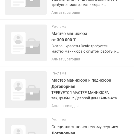
требуется мастер маникюра и
педикюра с опытом работы Мы
Алматы, сегодня
предлагаем: • Работа на процентах •
Сменный график • Поток клиентов •
Продвижение через SMM, таргетолога...
Реклама
Мастер маникюра
от 300 000 ₸
В салон красоты Deniz требуется
мастер маникюра с опытом работы на
% или аренду 📍 Адрес: район 1 Алматы
Алматы, сегодня
Сейфуллина 9а Тц Жибек Жолы
Проходимость отличная !!! Клиентская
база у нас есть Всех...
Реклама
Мастер маникюра и педикюра
Договорная
ТРЕБУЕТСЯ МАСТЕР МАНИКЮРА
тақырыбы 📍 Деловой дом «Алма-Ата»
📞
Астана, сегодня
Реклама
Специалист по ногтевому сервису
Договорная