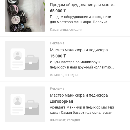
Продам оборудование для мастеров маникюра
65 000 ₸
Продам оборудование и расходники
для мастеров маникюра. Полочка
подвесная для лаков- 5.000. Гель-лаки-
Караганда, сегодня
20.000. Гели моделирующие- 10.000.
Жидкость для обезжиривания
ногтей-5000. Гелевые типсы для...
Реклама
Мастер маникюра и педикюра
15 000 ₸
Ищем мастера по маникюру и
педикюру в наш дружный коллектив.
Работаем на % , все расходники ,
Алматы, сегодня
материалы от салона, инструменты от
мастера. Ищем мастера с опытом
работы. Ответственную,
Реклама
чистоплотную....
Мастер маникюра и педикюра
Договорная
Арендаға Маникюр и педикюр мастері
қажет Самал базарында орналасқан
Шымкент, сегодня