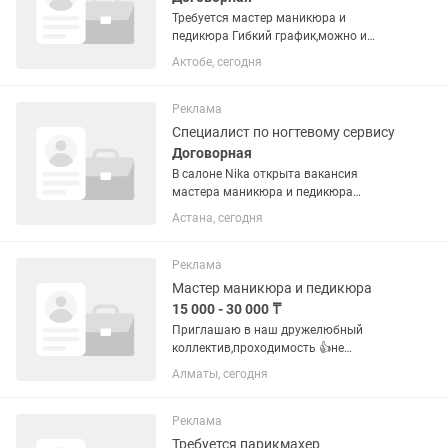
Требуется мастер маникюра и
педикюра Гибкий график,можно и
студентам
Актобе, сегодня
Реклама
Специалист по ногтевому сервису
Договорная
B салоне Nika открыта вакансия
мастера маникюра и педикюра
Основные требования: - Опыт работы
Астана, сегодня
от 1 года; - Навыки комбинированного/
аппаратного маникюра и педикюра; -
Навыки в дизайнах...
Реклама
Мастер маникюра и педикюра
15 000 - 30 000 ₸
Приглашаю в наш дружелюбный
коллектив,проходимость 👍не
пожалеете,можно на аренду
Алматы, сегодня
Реклама
Требуется парикмахер