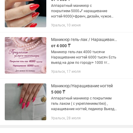
Аппаратный маникюр с
покрытием-5000💅 наращивание
ногтей-9000(+френч, дизайн, чужое
снятие) педикюр полный -10000
Уральск, 10 июня
Педикюр с покрытием -6000 Обработка
стопы, без покрытия-5000
Стерилизация...
Маникюр гель-лак / Наращивание ногтей
от 4 000 ₸
Маникюр гель-лак 4000 тысячи
Наращивание ногтей 6000 тысяч Есть
выезд на дом по городу+ 1000 тг
Снятие чужой работы + 1000 тг Снятие
Уральск, 17 июля
моей работы с последующим
покрытием бесплатно Все стерильно...
Маникюр/Наращивание ногтей
5 000 ₸
Аппаратный маникюр с покрытием
гель лаком ( с укреплением/без) ,
наращивание ногтей, педикюр Выезд
на дом есть. Сертифицированный
Уральск, 28 июля
мастер