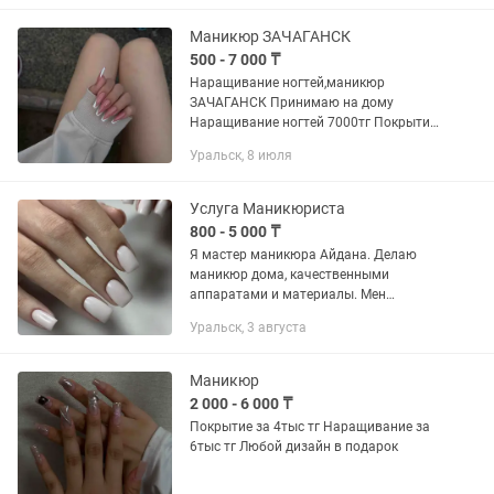
покрытие - 4000т Мои работы здесь 📞
Маникюр ЗАЧАГАНСК
500 - 7 000 ₸
Наращивание ногтей,маникюр
ЗАЧАГАНСК Принимаю на дому
Наращивание ногтей 7000тг Покрытие
гелем 5000тг Снятие старого
Уральск, 8 июля
материала 1000тг дизайны от 500тг
Мастер с опытом 4года, можете смело
доверять)))
Услуга Маникюриста
800 - 5 000 ₸
Я мастер маникюра Айдана. Делаю
маникюр дома, качественными
аппаратами и материалы. Мен
маникюр мастері Айданамын. Үйден
Уральск, 3 августа
маникюр жасаймын. Сапалы
аппаратпен және материалдармен.
Прайс: - гель...
Маникюр
2 000 - 6 000 ₸
Покрытие за 4тыс тг Наращивание за
6тыс тг Любой дизайн в подарок