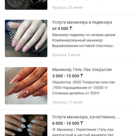
Снятие Сложные дизайны Хороший
Уральск, 30 июня
собеседник) коротко по прайсу :
наращивание от 9.000тг дизайны от
1.000тг Чужое снятие...
Услуги маникюра и педикюра
от 4 000 ₸
Маникюр педикюр по низким ценам
Комбинированный маникюр
Выравнивание ногтевой пластины
Укрепление ногтей Наращивание
Уральск, 5 июня
ногтей Гель лак покрытие Педикюр
Зачаганск
Маникюр, Гель Лак покрытие
3 000 - 15 000 ₸
Обработка -3000 Покрытие гель-лак
-7000 Наращивание от 10000 тг
Сложные дизайны от 500тг
Уральск, 17 июня
Услуги маникюра, качественно, быстро, аккуратно
6 000 - 10 000 ₸
🌸 Маникюр | Укрепление | Гель-лак
Аккуратный и чистый маникюр без