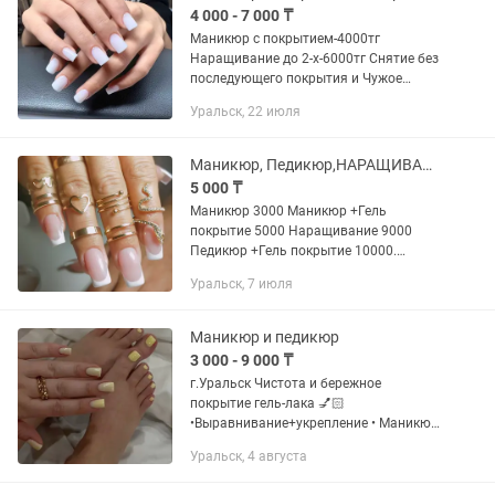
4 000 - 7 000 ₸
Маникюр с покрытием-4000тг
Наращивание до 2-х-6000тг Снятие без
последующего покрытия и Чужое
снятие-1000тг Дизайн-от 500тг
Уральск, 22 июля
Действует KASPI Red 🔴
Маникюр, Педикюр,НАРАЩИВАНИЕ ногтей, Парафинотерапия
5 000 ₸
Маникюр 3000 Маникюр +Гель
покрытие 5000 Наращивание 9000
Педикюр +Гель покрытие 10000.
Остановка Омега Парикмахерская
Уральск, 7 июля
Жанна
Маникюр и педикюр
3 000 - 9 000 ₸
г.Уральск Чистота и бережное
покрытие гель-лака 💅🏻
•Выравнивание+укрепление • Маникюр
и Педикюр • Наращивание ногтей •
Уральск, 4 августа
Опыт более 7 лет Маникюр без
покрытия 3000 Маникюр с покрытием