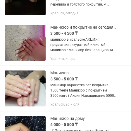
перепила и толстого покрытия. ✔
Комбинированный маникюр ✔
Уральск, сегодня
Укрепление гелем ✔ Покрытие гель-
лаком ✔ Дизайн/френч ✔
Стерильные...
Маникюр и покрытие на сегодня. Акция не упустите!!!
3 500 - 4 500 ₸
маникюр в уральске,АКЦИЯ!!!
предлагаю аккуратный и чистый
маникюр • маникюр без наращивания
— 3500тг • наращивание — 4500тг •
Уральск, вчера
аккуратная обработка кутикулы •
красивое и ровное покрытие •
работаю...
Маникюр
3 500 - 5 000 ₸
Маникюр обработка без покрытия
1500 тенге Маникюр с покрытием
3500тенге ( Акция Наращивание 5000
тенге Мастер Асель Номер телефона
Уральск, 26 июля
Писать в
Маникюр на дому
4 000 - 5 500 ₸
💅 Принимаю на маникюр Если ты