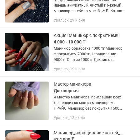
ищешь аккуратный, чистый и нежный
маникюр — тебе ко мне 🌸 📍 Работаю
на дому в уютной атмосфере 🔹
Уральск, 29 июня
Стерильные инструменты (сухожар) 🔹
Качественные материалы 🔹...
Акция! Маникюр с покрытием!!!
4 000 - 10 000 ₸
Маникюр обработка 4000 тг Маникюр
с покрытием 7000тг Наращивание
9000тг Снятие 1000тг Дизайн от
1000тг Адрес Asia Mall
Уральск, 19 июня
Мастер маникюра
Договорная
Я мастер маникюра, приглашаю всех
желающих ко мне за маникюром.
ПРАЙС Маникюр без покрытия 1500
Маникюр с покрытием 4000 Маникюр с
Уральск, 13 июля
укреплением 5000 Наращивание 7000
Дизайн в подарок 🎁
Маникюр_наращивание ногтей_педикюр. Курсы
от 4 000 ₸