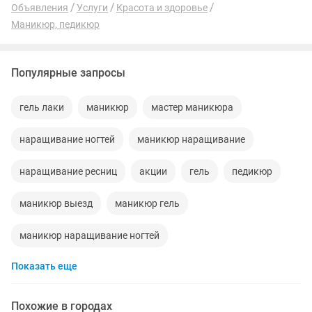
Объявления
Услуги
Красота и здоровье
Маникюр, педикюр
Популярные запросы
гель лаки
маникюр
мастер маникюра
наращивание ногтей
маникюр наращивание
наращивание ресниц
акции
гель
педикюр
маникюр выезд
маникюр гель
маникюр наращивание ногтей
Показать еще
мастер маникюра педикюра
обучение маникюр
выравнивание
маникюр ногтей
Похожие в городах