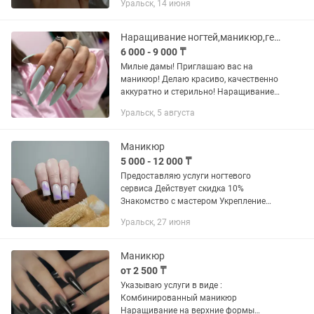
Уральск, 14 июня
Наращивание ногтей,маникюр,гель-лак
6 000 - 9 000 ₸
Милые дамы! Приглашаю вас на
маникюр! Делаю красиво, качественно
аккуратно и стерильно! Наращивание
ногтей 8000 тг гель покрытие 6000 тг
Уральск, 5 августа
Маникюр
5 000 - 12 000 ₸
Предоставляю услуги ногтевого
сервиса Действует скидка 10%
Знакомство с мастером Укрепление
Наращивание Покрытие гель-лаком
Уральск, 27 июня
Маникюр
от 2 500 ₸
Указываю услуги в виде :
Комбинированный маникюр
Наращивание на верхние формы