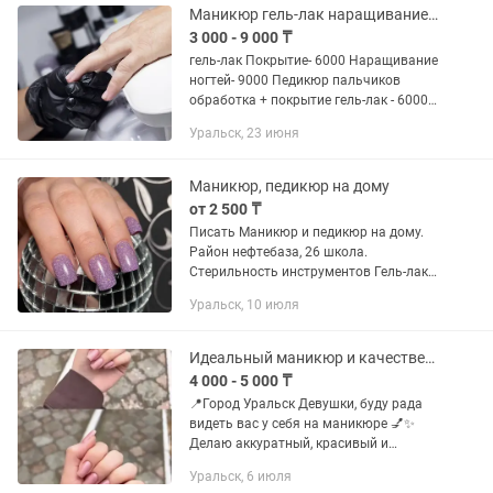
(Маникюр +...
Маникюр гель-лак наращивание ногтей
3 000 - 9 000 ₸
гель-лак Покрытие- 6000 Наращивание
ногтей- 9000 Педикюр пальчиков
обработка + покрытие гель-лак - 6000
Педикюр полностью- 10.000 Чисто
Уральск, 23 июня
стерильно а самое главное
качественно!
Маникюр, педикюр на дому
от 2 500 ₸
Писать Маникюр и педикюр на дому.
Район нефтебаза, 26 школа.
Стерильность инструментов Гель-лак
4000 Маникюр обработка 2500
Уральск, 10 июля
Японский маникюр 4000 Чужое снятие
+500 Дизайн 500-1000 Наращивание...
Идеальный маникюр и качественное наращивание ногтей
4 000 - 5 000 ₸
📍Город Уральск Девушки, буду рада
видеть вас у себя на маникюре 💅✨
Делаю аккуратный, красивый и
качественный маникюр 🫶 •
Уральск, 6 июля
Наращивание ногтей - 5000т • Гель-