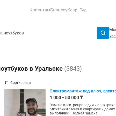
Клиентам
Бизнесу
Kaspi Гид
Мой
Ура
ноутбуков в Уральске
(3843)
Сортировка
Электромонтаж под ключ, элект
1 000 - 50 000 ₸
Замена электропроводки и электрика в новостройке Выполняю п
электрики с нуля в квартирах и домах. Работаю аккуратно, по проекту и нормам ПУЭ. Чт
выполняю: • Полная замена...