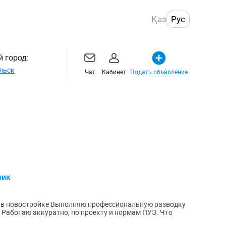
Қаз
Рус
 город:
льск
Чат
Кабинет
Подать объявление
рик
рофессиональную разводку
о