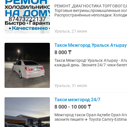
РЕМОНТ ,ДИАГНОСТИКА ТОРГОВОГ
Торговые витрины,промышленные хол
Распространённы
Уральск, 27 июня
Такси Межгород Уральск Атырау 
8 000 ₸
Такси Межгород! Уральск Атырау - Ат
каждый день. Звоните 24/7.чеки билет
Уральск, 31 июля
Такси межгород 24/7
8 000 - 10 000 ₸
Межгород такси Орал-Ақтөбе Орал-Атырау Орал-Актау Орал-Астана Ора📲л-шым-алмата 24/7
звоните пишите ✈️ Toyota Camry-E