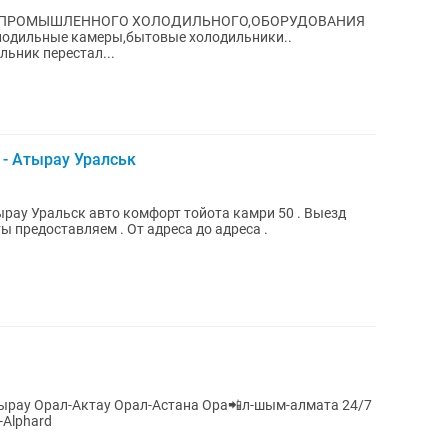
О,ПРОМЫШЛЕННОГО ХОЛОДИЛЬНОГО,ОБОРУДОВАНИЯ
одильные камеры,бытовые холодильники..
е неполадки: Холодильник перестал...
- Атырау Уралськ
ырау Уральск авто комфорт тойота камри 50 . Выезд
ы предоставляем . От адреса до адреса .
stima-Alphard