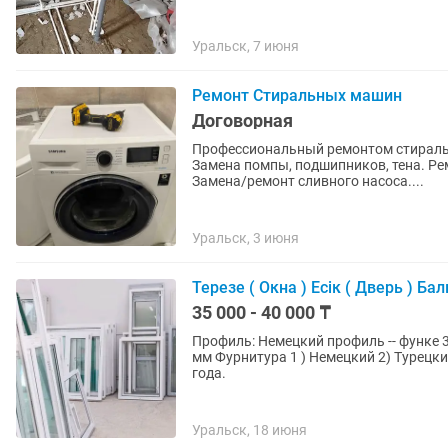
Уральск, 7 июня
Ремонт Стиральных машин
Договорная
Профессиональный ремонтом стиральн
Замена помпы, подшипников, тена. Ре
Замена/ремонт сливного насоса....
Уральск, 3 июня
Терезе ( Окна ) Есік ( Дверь ) Ба
35 000 - 40 000 ₸
Профиль: Немецкий профиль -- функе 3 камера 58 мм Немецкий профиль -- функе 5 камера 70
мм Фурнитура 1 ) Немецкий 2) Турецкий Отличное качество, доступные цены, ГАРАНТИЯ - 3
года.
Уральск, 18 июня