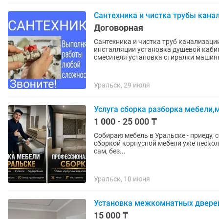
Сантехника и чистка трубы кана
Договорная
Сантехника и чистка труб канализаци
инсталляции установка душевой каби
смесителя установка стиралки машинк
Уральск, 29 июля
Услуга сборка разборка мебели
1 000 - 25 000 ₸
Собираю мебель в Уральске - приеду, соберу, уберу за со
сборкой корпусной мебели уже неско
сам, без...
Уральск, 10 июня
Установка межкомнатных двере
15 000 ₸