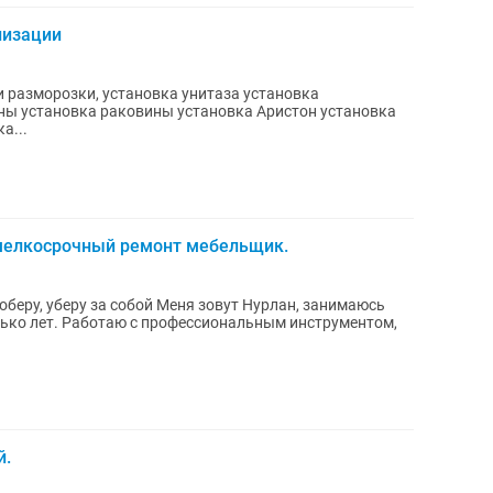
лизации
и разморозки, установка унитаза установка
ны установка раковины установка Аристон установка
а...
,мелкосрочный ремонт мебельщик.
бой Меня зовут Нурлан, занимаюсь
лько лет. Работаю с профессиональным инструментом,
й.