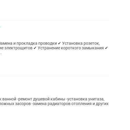
т
амена и прокладка проводки ✔ Установка розеток,
ие электрощитов ✔ Устранение короткого замыкания ✔
.
ж ванной -ремонт душевой кабины -установка унитаза,
сложных засоров -замена радиаторов отопления и других