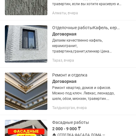
травертин, если вы хотите красивую и
качественную работу,тогда прямо
Алматы, вчера
сейчас звоните мне, Я могу вас
бесплатно проконсультировать,вы...
Отделочные работыКафель, керамогранит,гранит,клинкер
Договорная
Делаем качественно кафель,
керамогранит,
травертина,гранит,клинкер Цена
договорная в зависимости от объема и
Тараз, вчера
самой работы делаем Клинкерная
плитка.подбор разного цвета на стену
и на пол апларата по...
Ремонт и отделка
Договорная
Ремонт квартир, домов и офисов.
Можно под ключ. Левкас, леонардо,
шелк, обои, мюнхен, травертин.
Закатка. Покраска. Побелка. Кафель,
Талдыкорган, вчера
ламинат, двери и т.д. и т.п.
Фасадные работы
2 000 - 9 000 ₸
🏠 ОТДЕЛКА ФАСАДА ДОМА —