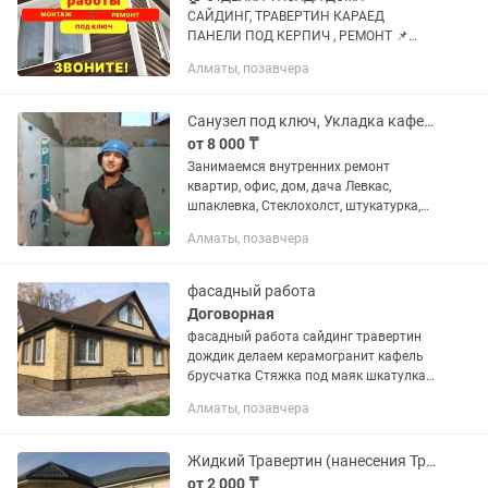
САЙДИНГ, ТРАВЕРТИН КАРАЕД
ПАНЕЛИ ПОД КЕРПИЧ , РЕМОНТ 📌
Нужно обновить фасадную или
Алматы, позавчера
полностью обшить дом? 📌
Планируете утепление или замену
старой отделки? 🧰 Мы — поможем
Санузел под ключ, Укладка кафель
вам...
от 8 000 ₸
Занимаемся внутренних ремонт
квартир, офис, дом, дача Левкас,
шпаклевка, Стеклохолст, штукатурка,
покраска, Гипсокартон, Перегородки,
Алматы, позавчера
плинтус, гантели... Санузел под ключ🔐
Укладка кафель, плитка,...
фасадный работа
Договорная
фасадный работа сайдинг травертин
дождик делаем керамогранит кафель
брусчатка Стяжка под маяк шкатулка
под маяк делаем
Алматы, позавчера
Жидкий Травертин (нанесения Травертина и лак )монтаж
от 2 000 ₸