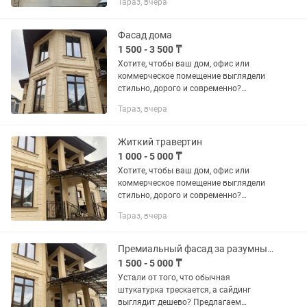
Тараз, вчера
по нанесению жидкого травертина
(мраморной штукатурки) под ключ.
Это...
Фасад дома
1 500 - 3 500 ₸
Хотите, чтобы ваш дом, офис или
коммерческое помещение выглядели
стильно, дорого и современно?
Профессионально выполняем работы
Тараз, вчера
по нанесению жидкого травертина
(мраморной штукатурки) под ключ.
Это...
Житкий травертин
1 000 - 5 000 ₸
Хотите, чтобы ваш дом, офис или
коммерческое помещение выглядели
стильно, дорого и современно?
Профессионально выполняем работы
Тараз, вчера
по нанесению жидкого травертина
(мраморной штукатурки) под ключ.
Это...
Премиальный фасад за разумные деньги!
1 500 - 5 000 ₸
Устали от того, что обычная
штукатурка трескается, а сайдинг
выглядит дешево? Предлагаем