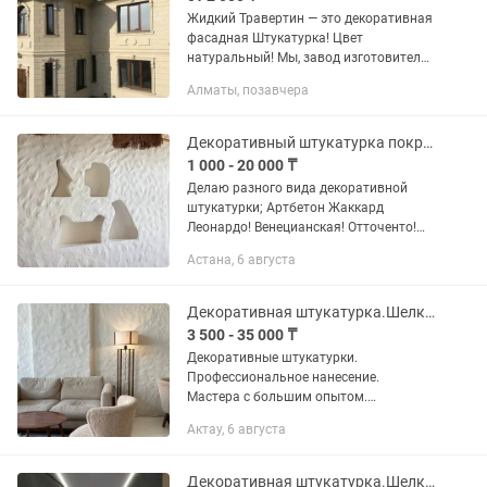
Жидкий Травертин — это декоративная
фасадная Штукатурка! Цвет
натуральный! Мы, завод изготовитель,
поэтому скидки рассматриваются
Алматы, позавчера
индивидуально! ТРАВЕРТИН 20 кг (
ведро и в мешках)от6000 тенге Лак...
Декоративный штукатурка покраска
1 000 - 20 000 ₸
Делаю разного вида декоративной
штукатурки; Артбетон Жаккард
Леонардо! Венецианская! Отточенто!
Мокрый шелк ! Марокканский!
Астана, 6 августа
Мазанка! Травертин! Покраска разных
видов! Итальянская краска ! Жидкий...
Декоративная штукатурка.Шелк.Бетон.Зара.Венецианка под мрамор.Травертин.
3 500 - 35 000 ₸
Декоративные штукатурки.
Профессиональное нанесение.
Мастера с большим опытом.
Выполняем работы по декоративной
Актау, 6 августа
отделке стен и потолков: -венецианская
штукатурка под мрамор; -леонардо,...
Декоративная штукатурка.Шелк.Бетон.Зара.Венецианка под мрамор.Травертин.