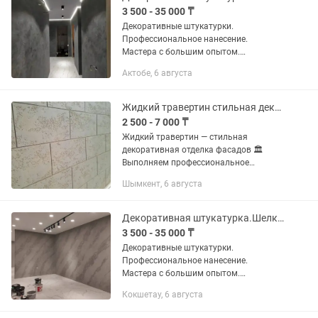
3 500 - 35 000 ₸
Декоративные штукатурки.
Профессиональное нанесение.
Мастера с большим опытом.
Выполняем работы по декоративной
Актобе, 6 августа
отделке стен и потолков: -венецианская
штукатурка под мрамор; -леонардо,...
Жидкий травертин стильная декоративная отделка фасадов
2 500 - 7 000 ₸
Жидкий травертин — стильная
декоративная отделка фасадов 🏛
Выполняем профессиональное
нанесение жидкого травертина на
Шымкент, 6 августа
наружные стены домов, офисов и
коммерческих помещений. 📌 Наши
услуги: • Жидкий...
Декоративная штукатурка.Шелк.Венецианка под мрамор.Бетон.Зара.Травертин.
3 500 - 35 000 ₸
Декоративные штукатурки.
Профессиональное нанесение.
Мастера с большим опытом.
Выполняем работы по декоративной
Кокшетау, 6 августа
отделке стен и потолков: -венецианская
штукатурка под мрамор; -леонардо,...