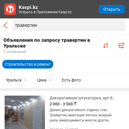
Kaspi.kz
Открыть
Открыть в Приложении Kaspi.kz
Объявления по запросу травертин в
Уральске
7 объявлений
Строительство и ремонт
Уральск
Цена
Есть фото
Декоративная штукатурка, арт-бетон, травертин, мокрый шелк, и многое другое
2 000 - 3 500 ₸
Делаю декоративную отделку стен.
Травертин, имитация бетона, мокрый
шелк, микроцемент,и многое другое