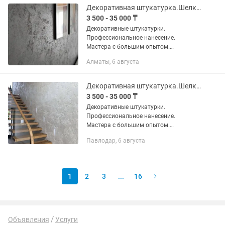
Декоративная штукатурка.Шелк.Бетон.Зара.Травертин.Венецианка под мрамор.
3 500 - 35 000 ₸
Декоративные штукатурки.
Профессиональное нанесение.
Мастера с большим опытом.
Выполняем работы по декоративной
Алматы, 6 августа
отделке стен и потолков: -венецианская
штукатурка под мрамор; -леонардо,...
Декоративная штукатурка.Шелк.Венецианка.Травертин.Бетон.Зара.
3 500 - 35 000 ₸
Декоративные штукатурки.
Профессиональное нанесение.
Мастера с большим опытом.
Выполняем работы по декоративной
Павлодар, 6 августа
отделке стен и потолков: -венецианская
штукатурка под мрамор; -леонардо,...
1
2
3
...
16
Объявления
Услуги