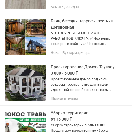
гравировального станка с ЧПУ). 2Д
Алматы, сегодня
резка и гравировка, декоративные 3Д
элементы, фасады, визуализация
фрезеровки и...
Бани, беседки, террасы, лестницы под ключ
Договорная
🔨 СТОЛЯРНЫЕ И МОНТАЖНЫЕ
РАБОТЫ ПОД КЛЮЧ 🔨 ✅ Черновые
столярные работы ✅ Чистовые
столярные работы ✅ Каркасное
Новая Бухтарма, вчера
строительство ✅ Изготовление и
монтаж металлоконструкций ✅
Монтаж электрики ✅ Обшивка...
Проектирование Домов, Таунхаусов, Коттеджей, Коммерческих объектов
3 000 - 5 000 ₸
Проектирование домов под ключ —
создаём пространство для вашей
идеальной жизни Разрабатываем
индивидуальные проекты жилых
Шымкент, вчера
домов любой сложности: от уютных
одноэтажных коттеджей до
современных двух- и...
Уборка территории.
от 15 000 ₸
Уборка территории в Алматы!!!!
Предлагаем качественную уборку