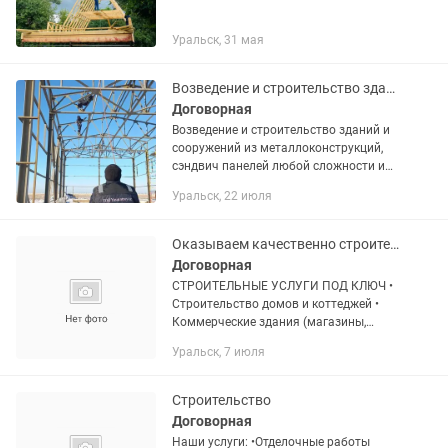
Уральск, 31 мая
Возведение и строительство зданий и сооружений из металлоконструкций
Договорная
Возведение и строительство зданий и
сооружений из металлоконструкций,
сэндвич панелей любой сложности и
этажности. Есть лицензия, при
Уральск, 22 июля
необходимости предоставим все
необходимые документы. Быстро,...
Оказываем качественно строительные услуги
Договорная
СТРОИТЕЛЬНЫЕ УСЛУГИ ПОД КЛЮЧ •
Строительство домов и коттеджей •
Коммерческие здания (магазины,
склады, офисы) • Фундаменты любой
Уральск, 7 июля
сложности • Кровля, фасады, кладка •
Капитальный Ремонт и...
Строительство
Договорная
Наши услуги: •Отделочные работы