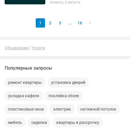
Алматы, 3 августа
труб,смесителей,земляные работы
реанимация септика которые не в
питывают...
1
2
3
...
16
Объявления
Услуги
Популярные запросы
ремонт квартиры
установка дверей
укладка кафеля
поклейка обоев
пластиковые окна
электрик
натяжной потолок
мебель
сиделки
квартиры в рассрочку