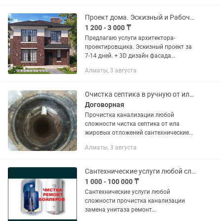
под ключ и частично. ✅ Работаем
быстро,...
Проект дома. Эскизный и Рабочий проект
1 200 - 3 000 ₸
Предлагаю услуги архитектора-
проектировщика. Эскизный проект за
7-14 дней. + 3D дизайн фасада
(экстерьера) в подарок Разработка
Алматы, 3 августа
эскизного и рабочего проекта.
Проектирование домов, коттеджей
любой...
Очистка септика в ручную от ила когда не работает яма
Договорная
Прочистка канализации любой
сложности чистка септика от ила
жировых отложений сантехнические
услуги любой сложности замена труб
Алматы, 3 августа
строительство септика из разных
материалов есть бутжетные
варианты...
Сантехнические услуги любой сложности ремонт бойлеров любой марки
1 000 - 100 000 ₸
Сантехнические услуги любой
сложности прочистка канализации
замена унитаза ремонт
унитаза,раковин,душ кабин замена