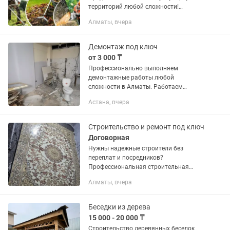
территорий любой сложности!
Выполняем: Уборку дворов, участков и
Алматы, вчера
придомовой территории. Сбор и вывоз
мусора. Покос травы и уборку...
Демонтаж под ключ
от 3 000 ₸
Профессионально выполняем
демонтажные работы любой
сложности в Алматы. Работаем
аккуратно, быстро и с соблюдением
Астана, вчера
техники безопасности.
Подготавливаем объект под ремонт,
реконструкцию или...
Строительство и ремонт под ключ
Договорная
Нужны надежные строители без
переплат и посредников?
Профессиональная строительная
бригада выполнит работы любой
Алматы, вчера
сложности — от мелкого ремонта до
строительства под ключ. Работаем
аккуратно,...
Беседки из дерева
15 000 - 20 000 ₸
Строительство деревянных беседок