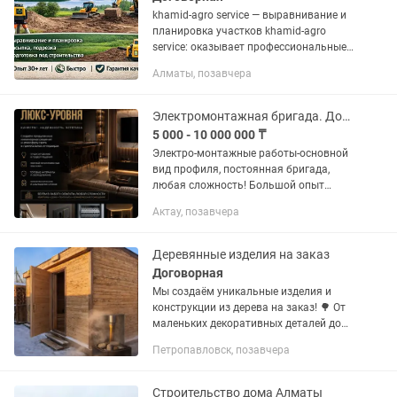
khamid-agro service — выравнивание и
планировка участков khamid-agro
service: оказывает профессиональные
услуги по выравниванию, планировке
Алматы, позавчера
и подготовке земельных участков
любой сложности. 🔧 Наши...
Электромонтажная бригада. Документы и Гарантия!
5 000 - 10 000 000 ₸
Электро-монтажные работы-основной
вид профиля, постоянная бригада,
любая сложность! Большой опыт
работы, промышленный монтаж,
Актау, позавчера
монтаж частных объектов и субъектов.
При работе предоставляем всю...
Деревянные изделия на заказ
Договорная
Мы создаём уникальные изделия и
конструкции из дерева на заказ! 🌳 От
маленьких декоративных деталей до
больших построек — бань, беседок,
Петропавловск, позавчера
террас и мебели. Каждая работа
выполняется с любовью к дереву...
Строительство дома Алматы