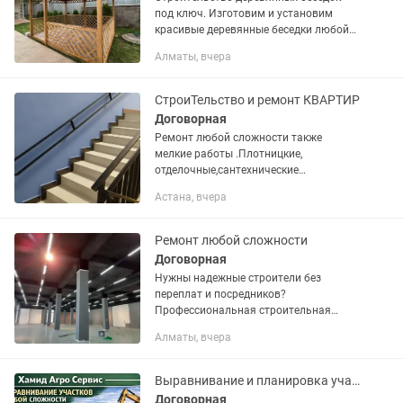
под ключ. Изготовим и установим
красивые деревянные беседки любой
сложности: от классических до
Алматы, вчера
современных. Создадим уютное место
для вашего отдыха на участке!
СтроиТельство и ремонт КВАРТИР
Договорная
Ремонт любой сложности также
мелкие работы .Плотницкие,
отделочные,сантехнические
работы.Выезд оценка платно.гыранит
Астана, вчера
мермер,(с расфором) бассейн мозаик .
Ремонт любой сложности
Договорная
Нужны надежные строители без
переплат и посредников?
Профессиональная строительная
бригада выполнит работы любой
Алматы, вчера
сложности — от мелкого ремонта до
строительства под ключ. Работаем
аккуратно,...
Выравнивание и планировка участков
Договорная