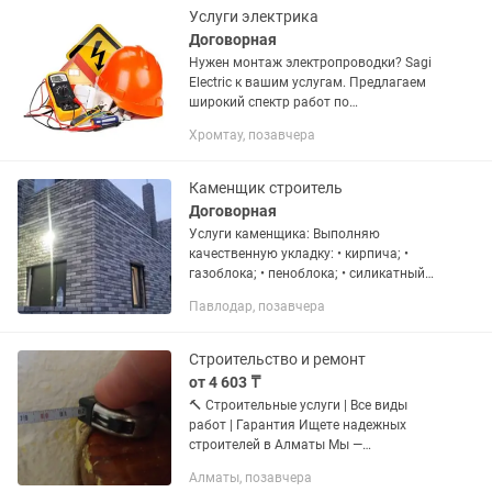
производителей по...
Услуги электрика
Договорная
Нужен монтаж электропроводки? Sagi
Electric к вашим услугам. Предлагаем
широкий спектр работ по
электричеству. Мастера оперативно
Хромтау, позавчера
найдут причину неисправности,
заменят розетку или выключатель на...
Каменщик строитель
Договорная
Услуги каменщика: Выполняю
качественную укладку: • кирпича; •
газоблока; • пеноблока; • силикатный
кирпич • пескоблока • облицовочный
Павлодар, позавчера
кирпич любой сложности
Строительство домов, гаражей,
заборов,...
Строительство и ремонт
от 4 603 ₸
🔨 Строительные услуги | Все виды
работ | Гарантия Ищете надежных
строителей в Алматы Мы —
профессиональная бригада с опытом,
Алматы, позавчера
выполняем работы любой сложности