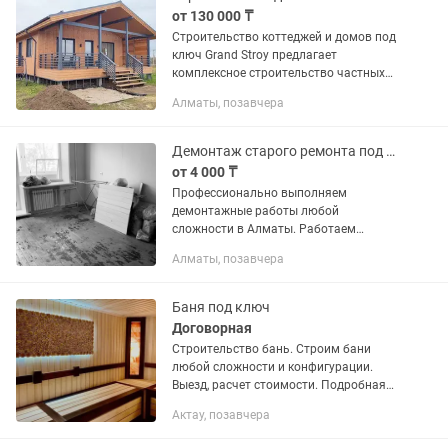
от 130 000 ₸
Строительство коттеджей и домов под
ключ Grand Stroy предлагает
комплексное строительство частных
домов любой сложности. От
Алматы, позавчера
небольших загородных домов до
просторных коттеджей для
постоянного...
Демонтаж старого ремонта под ключ
от 4 000 ₸
Профессионально выполняем
демонтажные работы любой
сложности в Алматы. Работаем
аккуратно, быстро и с соблюдением
Алматы, позавчера
техники безопасности.
Подготавливаем объект под ремонт,
реконструкцию или...
Баня под ключ
Договорная
Строительство бань. Строим бани
любой сложности и конфигурации.
Выезд, расчет стоимости. Подробная
смета. Подбор качественного
Актау, позавчера
оборудования и отделочных
материалов от лучших