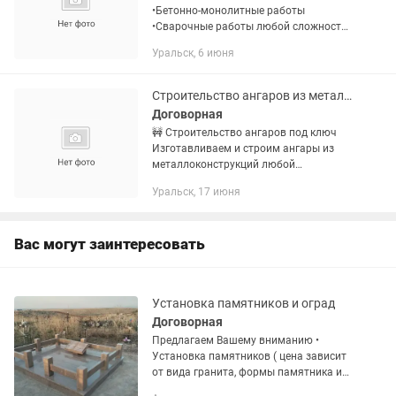
•Бетонно-монолитные работы
•Сварочные работы любой сложности
•Металлоконструкции •Водопровод
Уральск, 6 июня
•Газопровод •Кладка •Резервуары
чистой воды •Строительство под...
Строительство ангаров из металлоконструкций
Договорная
🚧 Строительство ангаров под ключ
Изготавливаем и строим ангары из
металлоконструкций любой
сложности: — Склады —
Уральск, 17 июня
Производственные помещения — СТО и
автосервисы — Сельскохозяйственные
ангары 🔹 Быстрое...
Вас могут заинтересовать
Установка памятников и оград
Договорная
Предлагаем Вашему вниманию •
Установка памятников ( цена зависит
от вида гранита, формы памятника и
размера памятника) • Укладка