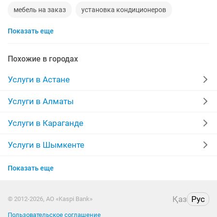
мебель на заказ
установка кондиционеров
Показать еще
уколы на дому
москитные сетки
ворота
диван
грузоперевозки газель
манипулятор
Похожие в городах
тамада
прихожая
двери
сборка мебели
Услуги в Астане
компьютер
стяжка полов
дизайн
Услуги в Алматы
материнская плата
забор
укладка ламината
Услуги в Караганде
фотограф
шкаф
камаз
ремонт ванной
Услуги в Шымкенте
Услуги в Усть-Каменогорске
обои
сварочные работы
кухни на заказ
Показать еще
Услуги в Актобе
отделочные работы
пластиковые двери
Қаз
Рус
© 2012-2026, АО «Kaspi Bank»
Услуги в Павлодаре
Пользовательское соглашение