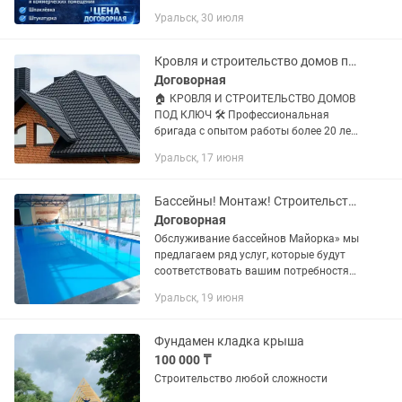
Уральск, 30 июля
Кровля и строительство домов под ключ
Договорная
🏠 КРОВЛЯ И СТРОИТЕЛЬСТВО ДОМОВ
ПОД КЛЮЧ 🛠️ Профессиональная
бригада с опытом работы более 20 лет
выполнит все виды строительных и
Уральск, 17 июня
ремонтных работ: ✔️ Кровля и ремонт
крыш любой сложности ✔️ Монтаж...
Бассейны! Монтаж! Строительство! Обслуживание!
Договорная
Обслуживание бассейнов Майорка» мы
предлагаем ряд услуг, которые будут
соответствовать вашим потребностям
в обслуживании. Мы работаем не
Уральск, 19 июня
только с частными бассейнами, но и
общинами, спортивными...
Фундамен кладка крыша
100 000 ₸
Строительство любой сложности