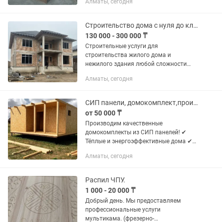
Алматы, сегодня
тротуарной плитки • Строительство
гранитных комплексов любой...
Строительство дома с нуля до ключа
130 000 - 300 000 ₸
Строительные услуги для
строительства жилого дома и
нежилого здания любой сложности
под ключ для г.Алматы и Алматинской
Алматы, сегодня
области. Предоставляем все виды
строительных услуг. Строим частные
дома и...
СИП панели, домокомплект,производство
от 50 000 ₸
Производим качественные
домокомплекты из СИП панелей! ✔
Тёплые и энергоэффективные дома ✔
Быстрое строительство в любое время
Алматы, сегодня
года ✔ Отличная шумоизоляция и
прочность ✔ Идеально ровные стены
✔...
Распил ЧПУ.
1 000 - 20 000 ₸
Добрый день. Мы предоставляем
профессиональные услуги
мультикама. (фрезерно-