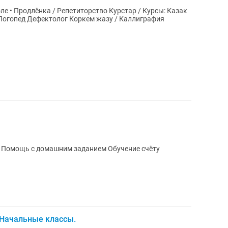
е • Продлёнка / Репетиторство Курстар / Курсы: Казак
 Логопед Дефектолог Коркем жазу / Каллиграфия
Обучение чтению Письму Скорочтение Помощь с домашним заданием Обучение счёту
 Начальные классы.