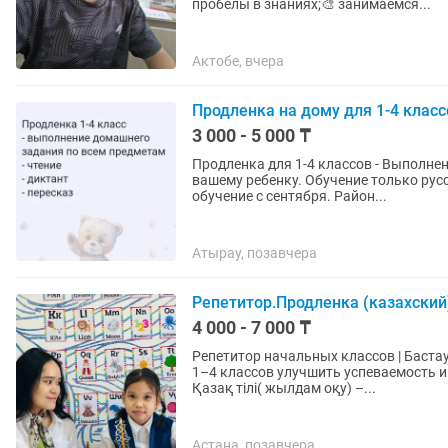
пробелы в знаниях;🎨 занимаемся...
Актобе, вчера
Продленка на дому для 1-4 класс
3 000 - 5 000 ₸
Продленка для 1-4 классов - Выполнение д/з - диктант - пересказ Индивидуальный подход к
вашему ребенку. Обучение только русс
обучение с сентября. Район...
Атырау, позавчера
Репетитор.Продленка (казахский
4 000 - 7 000 ₸
Репетитор начальных классов | Бастауыш сыны
1–4 классов улучшить успеваемость и уверенность в шко
Қазақ тілі( жылдам оқу) –...
Астана, позавчера