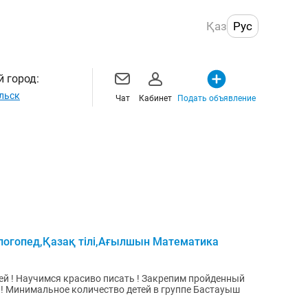
Қаз
Рус
 город:
льск
Чат
Кабинет
Подать объявление
 логопед,Қазақ тілі,Ағылшын Математика
й ! Научимся красиво писать ! Закрепим пройденный
инимальное количество детей в группе Бастауыш