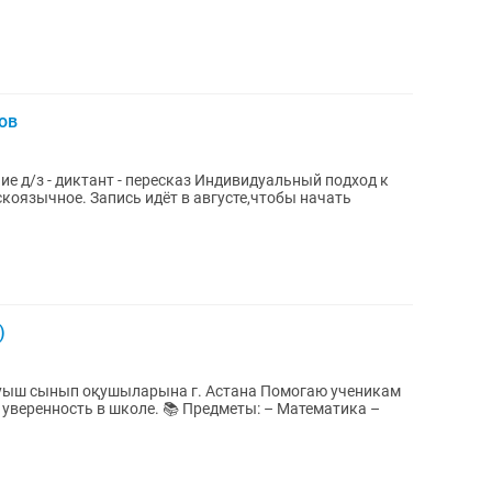
ов
коязычное. Запись идёт в августе,чтобы начать
)
п оқушыларына г. Астана Помогаю ученикам
ле. 📚 Предметы: – Математика –