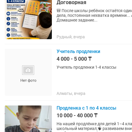
Договорная
🎒 После школы ребёнок остаётся оди
дела, постоянная нехватка времени..
Домашнее задание...
Рудный, вчера
Учитель продленки
4 000 - 5 000 ₸
Учитель продленки 1-4 классы
Алматы, вчера
Продленка с 1 по 4 классы
10 000 - 40 000 ₸
На нашей продлёнке для детей 1–4 классов: 📖 выполняем домашние задания;✍️
школьный материал;🧠 развиваем вни