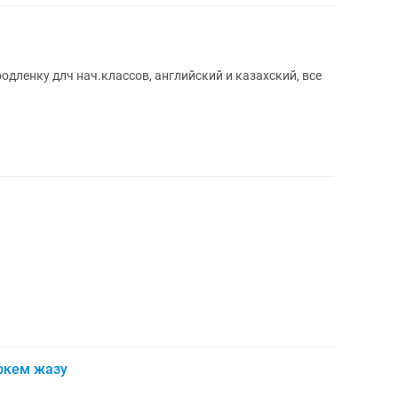
одленку длч нач.классов, английский и казахский, все
өркем жазу