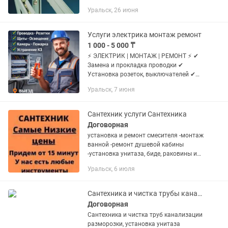
многих элементов. Со временем,
Уральск, 26 июня
створки окон провисают под
собственным весом, фурнитура...
Услуги электрика монтаж ремонт
1 000 - 5 000 ₸
⚡ ЭЛЕКТРИК | МОНТАЖ | РЕМОНТ ⚡ ✔
Замена и прокладка проводки ✔
Установка розеток, выключателей ✔
Сборка и подключение электрощитов
Уральск, 7 июня
✔ Устранение короткого замыкания ✔
Подключение освещения и техники 🔧...
Сантехник услуги Сантехника
Договорная
установка и ремонт смесителя -монтаж
ванной -ремонт душевой кабины
-установка унитаза, биде, раковины и
мойки -устранение сложных засоров
Уральск, 6 июля
-замена радиаторов отопления и
других сантехнических работ...
Сантехника и чистка трубы канализации
Договорная
Сантехника и чистка труб канализации
разморозки, установка унитаза