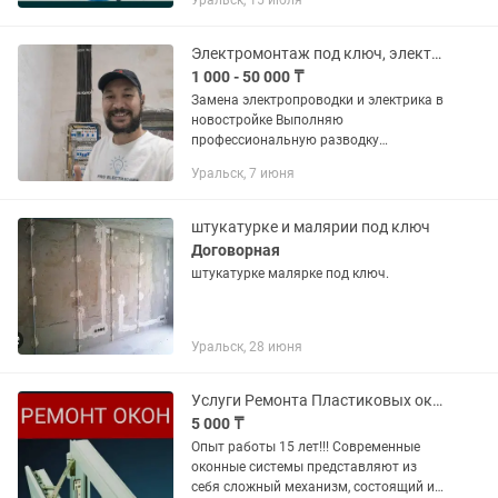
Уральск, 15 июля
380в,выезжаем на дом
Электромонтаж под ключ, электрик
1 000 - 50 000 ₸
Замена электропроводки и электрика в
новостройке Выполняю
профессиональную разводку
электрики с нуля в квартирах и домах.
Уральск, 7 июня
Работаю аккуратно, по проекту и
нормам ПУЭ. Что выполняю: • Полная
замена...
штукатурке и малярии под ключ
Договорная
штукатурке малярке под ключ.
Уральск, 28 июня
Услуги Ремонта Пластиковых окон. Утипление окон. Откосы.
5 000 ₸
Опыт работы 15 лет!!! Современные
оконные системы представляют из
себя сложный механизм, состоящий из