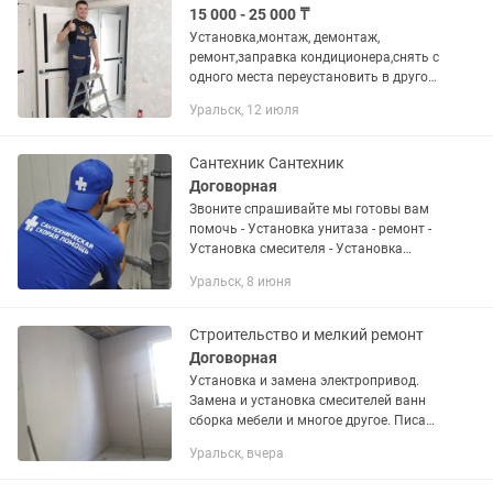
15 000 - 25 000 ₸
Установка,монтаж, демонтаж,
ремонт,заправка кондиционера,снять с
одного места переустановить в другое
без потери фреона Закладка в штробу
Уральск, 12 июля
предмонтаж Диагностика Любой
сложности установка Гарантия на...
Сантехник Сантехник
Договорная
Звоните спрашивайте мы готовы вам
помочь - Установка унитаза - ремонт -
Установка смесителя - Установка
сифона - Установка раковин и моек -
Уральск, 8 июня
Установка полотенце сушителя -
Установка фильтра -...
Строительство и мелкий ремонт
Договорная
Установка и замена электропривод.
Замена и установка смесителей ванн
сборка мебели и многое другое. Писать
на
Уральск, вчера