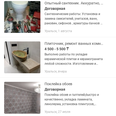
Опытный сантехник. Аккуратно, ответственно.
Договорная
Сантехнические работы: Установка и
замена смесителей, унитазов, ванн,
раковин, сифонов , арматуры бачков и
т.д. Сборка душевых кабин. Установка
Уральск, 1 августа
водонагревателей (бойлер). Монтаж
отопления, теплый...
Плиточник, ремонт ванных комнат
4 500 - 5 500 ₸
Выполню работы по укладке
керамической плитки и керамогранита
любой сложности. Изготовление и
облицовка из керамогранита сложных
Уральск, вчера
геометрических форм таких как
лестницы, подоконники, откосы,
порталы,...
Поклейка обоев
Договорная
Поклейка обоев и галтелей,быстро и
качественно, укладка ламината,
линолеума, установка плинтусов,
покраска, шпаклевка....
Уральск, 27 июля