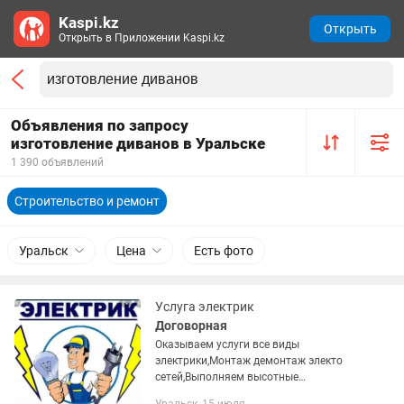
Kaspi.kz
Открыть
Открыть в Приложении Kaspi.kz
Объявления по запросу
изготовление диванов в Уральске
1 390 объявлений
Строительство и ремонт
Уральск
Цена
Есть фото
Услуга электрик
Договорная
Оказываем услуги все виды
электрики,Монтаж демонтаж электо
сетей,Выполняем высотные
работы,подключаем 220-