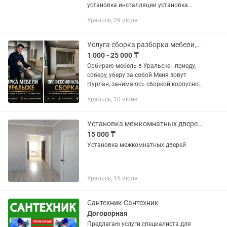
установка инсталляции установка
душевой кабины установка раковины
Уральск, 29 июля
установка Аристон установка
смесителя установка стиралки
машинка...
Услуга сборка разборка мебели,мелкосрочный ремонт мебельщик.
1 000 - 25 000 ₸
Собираю мебель в Уральске - приеду,
соберу, уберу за собой Меня зовут
Нурлан, занимаюсь сборкой корпусной
мебели уже несколько лет. Работаю с
Уральск, 10 июня
профессиональным инструментом,
сам, без...
Установка межкомнатных дверей.
15 000 ₸
Установка межкомнатных дверей
Уральск, 15 июля
Сантехник Сантехник
Договорная
Предлагаю услуги специалиста для