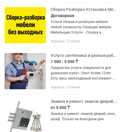
Сборка Разборка Установка Мебели
Договорная
Услуги сборки и разборки мебели
любой сложности, Сборщик мебели,
Мебельщик Услуги: - Сборка и
разборка мебели - Замена и подгонка
Уральск, 13 июня
фасадов - Замена фурнитуры - Замена
столешницы - Установка...
Услуга сантехника и разные работы
1 000 - 5 000 ₸
Предлагаю услуги специалиста для
домашних работ. Опыт более 12лет
Есть весь необходимый инструмент.
Качественно делаю все виды работ по
Уральск, 12 июня
дому! ЭЛЕКТРОМОНТАЖНЫЕ работы,
от А до Я Устранение...
Замена и ремонт замков дверей, окно, шкаф
от 5 000 ₸
Замена и ремонт замков дверей, окно,
шкаф. Только на выходные дни