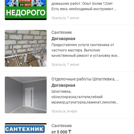
домашних работ. Опыт более 12лет
Есть весь необходимый инструмент.
Качественно делаю все виды работ по
Уральск, 1 июня
дому! ЭЛЕКТРОМОНТАЖНЫЕ работы,
от А до Я Устранение...
Сантехник
Договорная
Предоставляю услуги сантехника от
частного мастера. Выполню
качественный ремонт и установку всех
видов сантехнических систем и
Уральск, 7 июня
оборудования: унитазов, ванн,
душевых кабин, раковин, смесителей,
труб и...
Отделочные работы Шпатлевка, обои,покраска
Договорная
Шпатлевка,
обои,покраска,галтели,гибкий
мрамор,штукатурка,ламинат,линолеум
плинтуса итд
Уральск, вчера
Сантехник
от 5 000 ₸