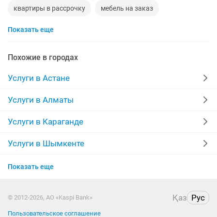
квартиры в рассрочку
мебель на заказ
Показать еще
уколы на дому
ворота
диван
грузоперевозки газель
манипулятор
тамада
Похожие в городах
прихожая
двери
сборка мебели
Услуги в Астане
стяжка полов
дизайн
материнская плата
Услуги в Алматы
забор
укладка ламината
фотограф
шкаф
Услуги в Караганде
камаз
сварщик
ремонт ванной
обои
Услуги в Шымкенте
Услуги в Усть-Каменогорске
сварочные работы
кухни на заказ
Показать еще
Услуги в Актобе
отделочные работы
пластиковые двери
Қаз
Рус
© 2012-2026, АО «Kaspi Bank»
Услуги в Актау
фотосессия
Пользовательское соглашение