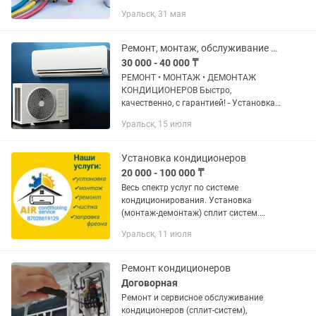
хладагентом. 🛠️ремонт, замена
Уральск, 31 мая
деталей. ☝️ Диагностика бесплатно в
случае согласия с...
Ремонт, монтаж, обслуживание кондиционеров
30 000 - 40 000 ₸
РЕМОНТ • МОНТАЖ • ДЕМОНТАЖ
КОНДИЦИОНЕРОВ Быстро,
качественно, с гарантией! - Установка
сплит-систем любой сложности -
Уральск, 15 июля
Заправка фреоном, чистка,
диагностика - Ремонт всех марок -
Аккуратный демонтаж...
Установка кондиционеров
20 000 - 100 000 ₸
Весь спектр услуг по системе
кондиционирования. Установка
(монтаж-демонтаж) сплит систем.
Поэтапная установка кондиционера ( в
Уральск, 11 июля
2 этапа) 1 этап - это у нас прокладка
фреоновой магистрали ( трасса) во...
Ремонт кондиционеров
Договорная
Ремонт и сервисное обслуживание
кондиционеров (сплит-систем),