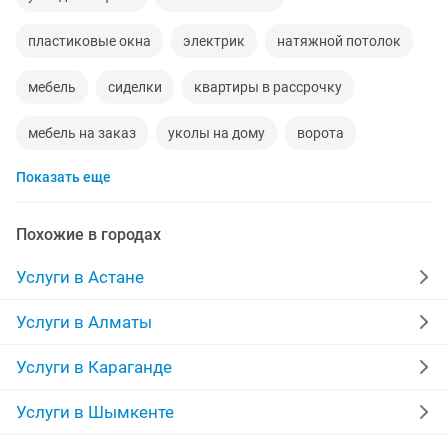
пластиковые окна
электрик
натяжной потолок
мебель
сиделки
квартиры в рассрочку
мебель на заказ
уколы на дому
ворота
Показать еще
диван
грузоперевозки газель
манипулятор
тамада
прихожая
двери
сборка мебели
Похожие в городах
ремонт
компьютер
стяжка полов
дизайн
Услуги в Астане
материнская плата
забор
укладка ламината
Услуги в Алматы
фотограф
шкаф
камаз
сварщик
Услуги в Караганде
ремонт ванной
обои
сварочные работы
Услуги в Шымкенте