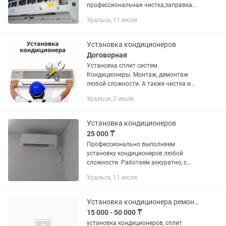
профессиональная чистка,заправка
фреоном,устранение утечек и.т.д.
Уральск, 11 июля
Установка кондиционеров
Договорная
Установка сплит систем.
Кондиционеры. Монтаж, демонтаж
любой сложности. А также чистка и
заправка. В удобное для Вас время.
Уральск, 2 июля
Качественно и профессионально.
Установка кондиционеров
25 000 ₸
Профессионально выполняем
установку кондиционеров любой
сложности. Работаем аккуратно, с
соблюдением всех технических норм.
Уральск, 11 июля
-Монтаж сплит-систем -Демонтаж и
перенос оборудования -Заправка и...
Установка кондиционера ремонт сплит систем монтаж демонтаж
15 000 - 50 000 ₸
установка кондиционеров, сплит