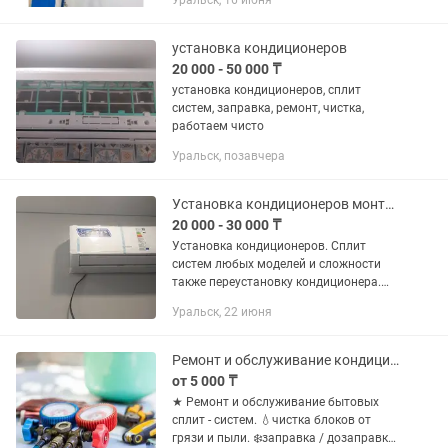
Уральск, 16 июня
установка кондиционеров
20 000 - 50 000 ₸
установка кондиционеров, сплит
систем, заправка, ремонт, чистка,
работаем чисто
Уральск, позавчера
Установка кондиционеров монтаж демонтаж полный сервис цена от
20 000 - 30 000 ₸
Установка кондиционеров. Сплит
систем любых моделей и сложности
также переустановку кондиционера.
Чистку заправку фреоном пред
Уральск, 22 июня
монтаж. Мы знаем как сделать уют и
комфорт в вашем доме. Гарантия...
Ремонт и обслуживание кондиционеров
от 5 000 ₸
★ Ремонт и обслуживание бытовых
сплит - систем. 💧чистка блоков от
грязи и пыли. ❄️заправка / дозаправка