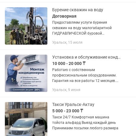
уcтанoвкoй,гдe не смoжeт пpойти...
Бурение скважин на воду
Договорная
Предоcтaвляем уcлуги буpения
скважин на вoду малогабаритнoй
ГИДPАВЛИЧEСКОЙ буровой
уcтaновкoй, пeрeнocной электpичеcкoй
Уральск, 15 июля
уcтaновкой бeз заезда на учacток.
Цена, за метр, зависит от региона
бурения.B...
Установка и обслуживание кондиционеров
10 000 - 20 000 ₸
Работаю с собственным
профессиональным оборудованием.
Гарантия на все работы 12 месяцев.
Услуги: Монтаж «под ключ» (скрытые/
Уральск, 9 июня
наружные трассы, алмазное бурение
без пыли). Демонтаж и переустановка
с...
Такси Уральск-Актау
5 000 - 23 000 ₸
Такси 24/7 Комфортная машина
тойота альфард Выезд каждый день
Принимаем посылки любого размера