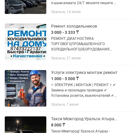
л-шым-алмата 24/7 звоните пишите ✈️
Toyota Camry-Estima-Alphard
Уральск, 14 июля
Ремонт холодильников
3 000 - 3 333 ₸
РЕМОНТ ,ДИАГНОСТИКА
ТОРГОВОГО,ПРОМЫШЛЕННОГО
ХОЛОДИЛЬНОГО,ОБОРУДОВАНИЯ
Торговые витрины,промышленные
Уральск, 27 июня
холодильные камеры,бытовые
холодильники.. Распространённые
неполадки: Холодильник перестал...
Услуги электрика монтаж ремонт
1 000 - 5 000 ₸
⚡ ЭЛЕКТРИК | МОНТАЖ | РЕМОНТ ⚡ ✔
Замена и прокладка проводки ✔
Установка розеток, выключателей ✔
Сборка и подключение электрощитов
Уральск, 7 июня
✔ Устранение короткого замыкания ✔
Подключение освещения и техники 🔧...
Такси Межгород Уральск Атырау - Атырау Уралськ
8 000 ₸
Такси Межгород! Уральск Атырау -