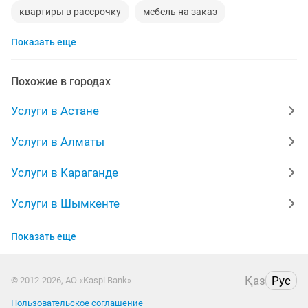
квартиры в рассрочку
мебель на заказ
Показать еще
установка кондиционеров
уколы на дому
ворота
диван
грузоперевозки газель
манипулятор
Похожие в городах
тамада
прихожая
двери
сборка мебели
Услуги в Астане
стяжка полов
дизайн
материнская плата
Услуги в Алматы
забор
укладка ламината
фотограф
шкаф
Услуги в Караганде
камаз
ремонт ванной
обои
Услуги в Шымкенте
Услуги в Усть-Каменогорске
сварочные работы
кухни на заказ
Показать еще
Услуги в Актобе
отделочные работы
пластиковые двери
Қаз
Рус
© 2012-2026, АО «Kaspi Bank»
Услуги в Актау
фотосессия
Пользовательское соглашение