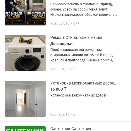
Собираю мебель в Уральске - приеду,
соберу, уберу за собой Меня зовут
Нурлан, занимаюсь сборкой корпусной
мебели уже несколько лет. Работаю с
Уральск, 10 июня
профессиональным инструментом,
сам, без...
Ремонт Стиральных машин
Договорная
Профессиональный ремонтом
стиральных машин автомат! В городе
Уральск и пригороде! Замена помпы,
подшипников, тена. Ремонт/замена
Уральск, 3 июня
модуля управления. Устранение течи.
Замена/ремонт сливного насоса....
Установка межкомнатных дверей.
15 000 ₸
Установка межкомнатных дверей
Уральск, 15 июля
Сантехник Сантехник