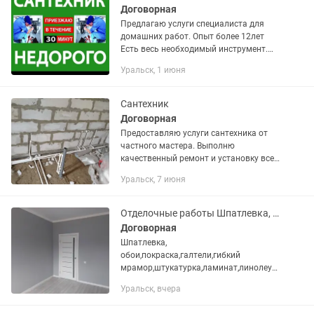
Договорная
Предлагаю услуги специалиста для
домашних работ. Опыт более 12лет
Есть весь необходимый инструмент.
Качественно делаю все виды работ по
Уральск, 1 июня
дому! ЭЛЕКТРОМОНТАЖНЫЕ работы,
от А до Я Устранение...
Сантехник
Договорная
Предоставляю услуги сантехника от
частного мастера. Выполню
качественный ремонт и установку всех
видов сантехнических систем и
Уральск, 7 июня
оборудования: унитазов, ванн,
душевых кабин, раковин, смесителей,
труб и...
Отделочные работы Шпатлевка, обои,покраска
Договорная
Шпатлевка,
обои,покраска,галтели,гибкий
мрамор,штукатурка,ламинат,линолеум
плинтуса итд
Уральск, вчера