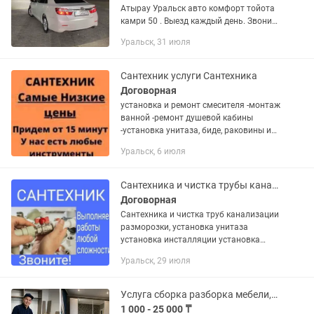
Атырау Уральск авто комфорт тойота
камри 50 . Выезд каждый день. Звоните
24/7.чеки билеты предоставляем . От
Уральск, 31 июля
адреса до адреса .
Сантехник услуги Сантехника
Договорная
установка и ремонт смесителя -монтаж
ванной -ремонт душевой кабины
-установка унитаза, биде, раковины и
мойки -устранение сложных засоров
Уральск, 6 июля
-замена радиаторов отопления и
других сантехнических работ...
Сантехника и чистка трубы канализации
Договорная
Сантехника и чистка труб канализации
разморозки, установка унитаза
установка инсталляции установка
душевой кабины установка раковины
Уральск, 29 июля
установка Аристон установка
смесителя установка стиралки
машинка...
Услуга сборка разборка мебели,мелкосрочный ремонт мебельщик.
1 000 - 25 000 ₸