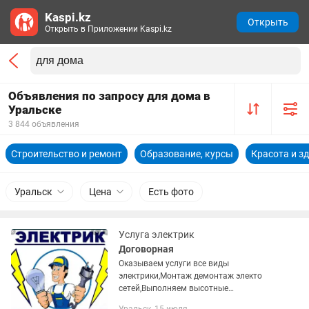
Kaspi.kz
Открыть
Открыть в Приложении Kaspi.kz
Объявления по запросу для дома в
Уральске
3 844 объявления
Строительство и ремонт
Образование, курсы
Красота и з
Уральск
Цена
Есть фото
Услуга электрик
Договорная
Оказываем услуги все виды
электрики,Монтаж демонтаж электо
сетей,Выполняем высотные
работы,подключаем 220-