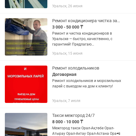
многих элементов. Со временем,
Уральск, 26 июня
створки окон провисают под
собственным весом, фурнитура...
Ремонт кондиционера чистка заправка
3 000 - 50 000 ₸
Ремонт и чистка кондиционеров в
Уральске — быстро, качественно, с
гарантией! Предлагаю
профессиональное обслуживание
Уральск, 15 июня
кондиционеров любых марок: Чистка
внутреннего и наружного блока
Заправка...
Ремонт холодильников
Договорная
Ремонт холодильников и морозильных
ларей с выездом на дом к клиенту!
Уральск, 7 июля
Такси межгород 24/7
8 000 - 10 000 ₸
Межгород такси Орал-Ақтөбе Орал-
Атырау Орал-Актау Орал-Астана Ора📲