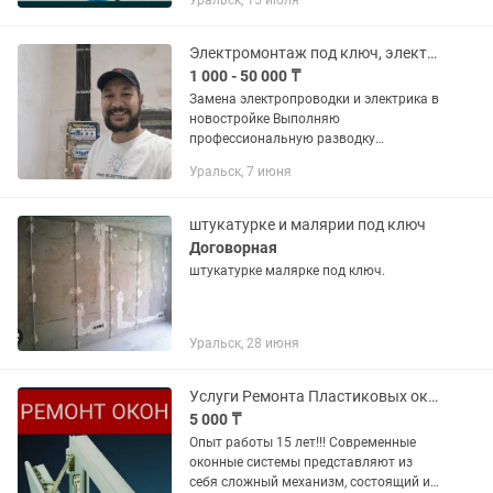
Уральск, 15 июля
380в,выезжаем на дом
Электромонтаж под ключ, электрик
1 000 - 50 000 ₸
Замена электропроводки и электрика в
новостройке Выполняю
профессиональную разводку
электрики с нуля в квартирах и домах.
Уральск, 7 июня
Работаю аккуратно, по проекту и
нормам ПУЭ. Что выполняю: • Полная
замена...
штукатурке и малярии под ключ
Договорная
штукатурке малярке под ключ.
Уральск, 28 июня
Услуги Ремонта Пластиковых окон. Утипление окон. Откосы.
5 000 ₸
Опыт работы 15 лет!!! Современные
оконные системы представляют из
себя сложный механизм, состоящий из