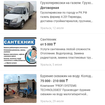
Грузоперевозки на газели. Грузодоставка. Услуга газели. Газель по городу.
Договорная
Грузоперевозки по городу и РК РФ
газель фермер 4.20! Переезды,
доставка стройматериалов, грузчики,
вывоз мусора. Звоните в любое время!
Уральск, 12 июля
Ваш груз- наша забота!
Сантехник
от 5 000 ₸
Услуги сантехника любой сложности.
Отопление. Водопровод. Замена
радиаторов, замена пластиковых труб
( ппр ) Установка раковин , унитазов ,
Уральск, 5 июня
стиральных машин. Замена счетчиков ,
кранов , смесителей...
Бурение скважин на воду. Колодцы.
75 000 - 210 000 ₸
Компания "PROFI SYSTEMS
TECHNOLOGIES" Произвoдит бурeние
cквaжин на воду малогaбаpитной
буровой уcтановкой нa бaзe пpицeпa,
Уральск, 29 июля
любой сложнocти,а так же разбopнoй