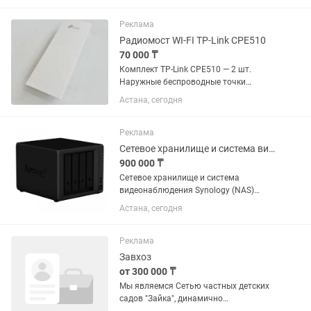
60% Диаметр электрода 1.6-6.0мм
Прочный корпус Отправляем другие
Реклама
регионы По...
Радиомост WI-FI TP-Link CPE510
70 000 ₸
Комплект TP-Link CPE510 — 2 шт.
Наружные беспроводные точки
доступа 5 ГГц Идеально подходят для
Астана, сегодня
организации радиомоста между
зданиями Дальность связи до 15 км
при прямой видимости Встроенная...
Реклама
Сетевое хранилище и система видеонаблюдения Synology (NAS)
900 000 ₸
Сетевое хранилище и система
видеонаблюдения Synology (NAS)
Продается комплект для организации
Астана, сегодня
централизованного хранения данных,
резервного копирования и
видеонаблюдения на базе...
Реклама
Завхоз
от 300 000 ₸
Мы являемся Сетью частных детских
садов "Зайка", динамично