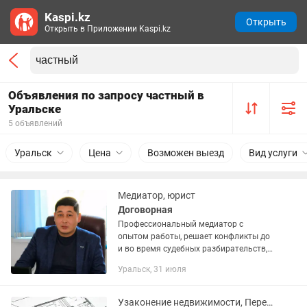
Kaspi.kz
Открыть
Открыть в Приложении Kaspi.kz
Объявления по запросу частный в
Уральске
5 объявлений
Уральск
Цена
Возможен выезд
Вид услуги
Медиатор, юрист
Договорная
Профессиональный медиатор с
опытом работы, решает конфликты до
и во время судебных разбирательств, в
области гражданского, семейного,
Уральск, 31 июля
уголовного права, ДТП. А так же
помогает вести дела: —...
Узаконение недвижимости, Перепланировки, Переоборудования