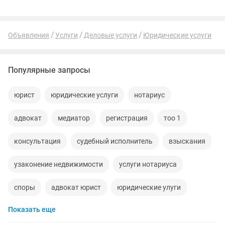
Объявления
Услуги
Деловые услуги
Юридические услуги
Популярные запросы
юрист
юридические услуги
нотариус
адвокат
медиатор
регистрация
тоо 1
консультация
судебный исполнитель
взыскания
узаконение недвижимости
услуги нотариуса
споры
адвокат юрист
юридические улуги
Показать еще
адрес
взыскание долгов
автодело