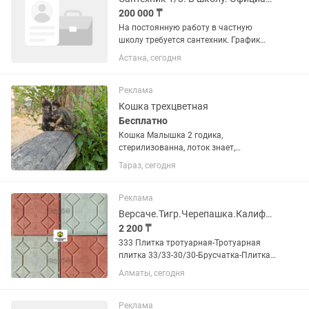
200 000 ₸
На постоянную работу в частную
школу требуется сантехник. График
суточный 1/3. С 8.00 до 8.00. Смены в
Астана, сегодня
июле: 16-20-24 итд. Можете по
календарю рассчитать на какие числа
смены будут...
Реклама
Кошка трехцветная
Бесплатно
Кошка Малышка 2 годика,
стерилизованна, лоток знает,
полусиамка, дружна с кошками
Тараз, сегодня
любыми, детей боится, встречает и
провожает как собачка, очень любит
находится рядом, на руках не сидит, но
Реклама
об ноги...
Версаче.Тигр.Черепашка.Калифорния. Плитка тротуарная. Брусчатка.
2 200 ₸
333 Плитка тротуарная-Тротуарная
плитка 33/33-30/30-Брусчатка-Плитка
тротуарная Если Вы не дозвонились,
Алматы, сегодня
пожалуйста, напишите нам, мы
обязательно Вам ответим! В наличии и
на заказ! Тротуарная...
Реклама