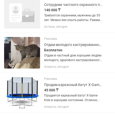
Сотрудник частного охранного предприятия
140 000 ₸
Требуются охранники, мужчины до 55
лет. Можно без опыта работы. Режим
работы сутки через двое.
Астана, сегодня
Реклама
Отдам молодого кастрированного кота в хорошие руки, в частный дом.
Бесплатно
Отдам в частный дом хорошим людям
молодого, здорового кастрированного
и очень активного кота!! Ест все, к
Алматы, сегодня
лотку приучен. Нужна территория для
выброса энергии и кайфа на природе.
Реклама
Продам каркасный батут X-Game Kids 244 см
45 000 ₸
Продается каркасный батут X-Game
Kids в хорошем состоянии. Отлично
подойдет для дачи, частного дома или
Алматы, сегодня
двора. Безопасный и прочный, подарит
детям массу положительных эмоций.