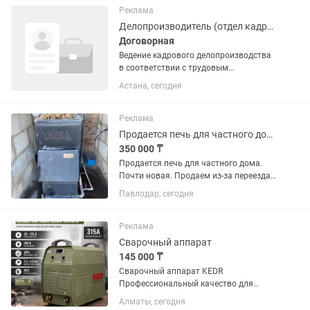
Характеристики: Диаметр:...
Реклама
Делопроизводитель (отдел кадров) в частной школе
Договорная
Ведение кадрового делопроизводства
в соответствии с трудовым
законодательством РК Оформление
Астана, сегодня
приема, перевода, увольнения
сотрудников. Подготовка трудовых
договоров, дополнительных
Реклама
соглашений,...
Продается печь для частного дома
350 000 ₸
Продается печь для частного дома.
Почти новая. Продаем из-за переезда.
Все работает отлично. Стоит в селе
Павлодар, сегодня
КУЛАКОЛЬ, экибастузского района.
Цена 350000. Покупали за 450000. Торг
есть.
Реклама
Сварочный аппарат
145 000 ₸
Сварочный аппарат KEDR
Профессиональный качество для
любых задач Сварочный ток 20-315 А
Алматы, сегодня
Напряжение 380 вт ПВ НА МАКС.ТОКЕ