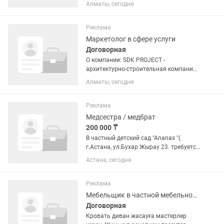
развивающаяся компания, 15 лет на
Алматы, сегодня
рынке, хорошая репутация.Нам в
команду требуется Завхоз. пол:
женский Необходимо делать закупки
Реклама
по...
Маркетолог в сфере услуги
Договорная
О компании: SDK PROJECT -
архитектурно-строительная компания
в Алматы. Мы специализируемся на
Алматы, сегодня
полном цикле узаконения
недвижимости (квартиры, частные
дома, коммерция), проектировании и
Реклама
строительном...
Медсестра / медбрат
200 000 ₸
В частный детский сад "Аnanas "(
г.Астана, ул.Бухар Жырау 23. требуется
на полный рабочий день
Астана, сегодня
медсестра(женский пол) 5 групп. На
руки 200 тысяч. Детский сад на
казахском языке обучения.
Реклама
Мебельщик в частной мебельной компании
Договорная
Кровать диван жасауға мастерлер