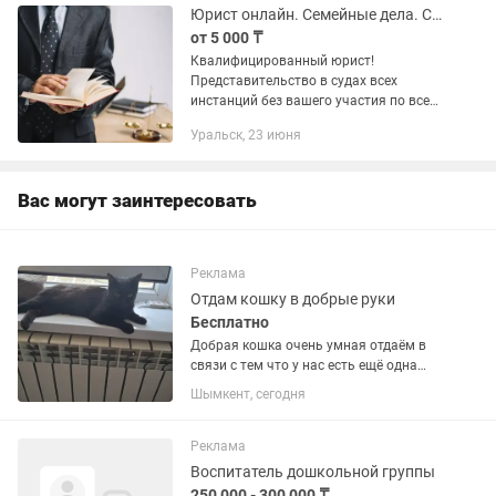
Юрист онлайн. Семейные дела. Снятие с ареста. Взыскание долгов.
от 5 000 ₸
Квалифицированный юрист!
Представительство в судах всех
инстанций без вашего участия по всем
семейным делам. • Развод, Алименты,
Уральск, 23 июня
Установление и оспаривание
отцовства, Раздел совместно
нажитого...
Вас могут заинтересовать
Реклама
Отдам кошку в добрые руки
Бесплатно
Добрая кошка очень умная отдаём в
связи с тем что у нас есть ещё одна
кошка и она её не принимает.Кошка
Шымкент, сегодня
ходит в частном доме в туалет на
улицу дома не гадит отдам в добрые
руки где нету собак .
Реклама
Воспитатель дошкольной группы
250 000 - 300 000 ₸