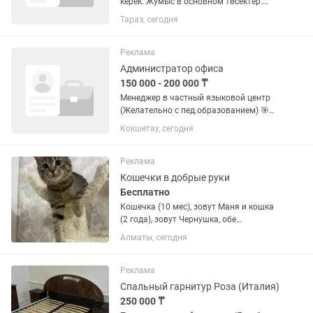
керек. Жумыс в основном төсектер.
Айлық сдельный, жасағанына
Тараз, сегодня
күнделікті төленеді. Ішпейтін,
жауапкершілігі бар мастерлер
хабарласамыз. Заказ жетеді, тек жасау
Реклама
керек....
Администратор офиса
150 000 - 200 000 ₸
Менеджер в частный языковой центр
(Желательно с пед.образованием) 🎯
Основные функции: •Консультирование
Кокшетау, сегодня
клиентов по программам обучения
•Продажа курсов (обработка входящих
заявок + работа с текущей...
Реклама
Кошечки в добрые руки
Бесплатно
Кошечка (10 мес), зовут Маня и кошка
(2 года), зовут Чернушка, обе
стерилизованные, проглистогоненные,
Алматы, сегодня
домашние, к лотку приучены, ласковые,
игривые, очень красивые, едят как
домашнюю еду, так и...
Реклама
Спальный гарнитур Роза (Италия)
250 000 ₸