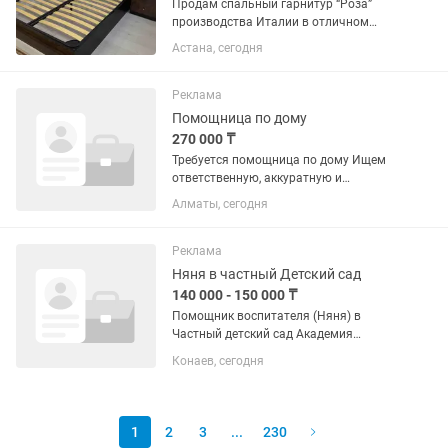
Продам спальный гарнитур “Роза”
производства Италии в отличном
состоянии. Спальное место 160/200см,
Астана, сегодня
матрас ортопедический “Swisshome”
оптима, Красноярск Россия, шкаф 6-
дверный. Мебель частного дома.
Реклама
Помощница по дому
270 000 ₸
Требуется помощница по дому Ищем
ответственную, аккуратную и
чистоплотную помощницу для работы
Алматы, сегодня
в частном доме. Обязанности: уборка
частного дома; стирка; глажка белья;
поддержание чистоты и...
Реклама
Няня в частный Детский сад
140 000 - 150 000 ₸
Помощник воспитателя (Няня) в
Частный детский сад Академия
Детства. Питание в детском саду
Конаев, сегодня
предусмотрено бесплатно. Так же есть
скидка на детский сад для
сотрудников, оплата для сотрудников
за...
1
2
3
...
230