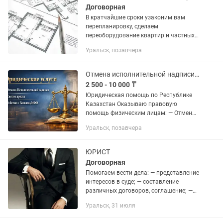
Договорная
В кратчайшие сроки узаконим вам
перепланировку, сделаем
переоборудование квартир и частных
домов. Узаконение балконов и лоджий.
Уральск, позавчера
Акт ввода. Акт сноса. Регистрация в
юстиции. Корректировка.
Технический...
Отмена исполнительной надписи, снятие ареста ЧСИ
2 500 - 10 000 ₸
Юридическая помощь по Республике
Казахстан Оказываю правовую
помощь физическим лицам: — Отмена
исполнительной надписи нотариуса —
Уральск, позавчера
Снятие арестов со счетов и имущества
— Взаимодействие с частными...
ЮРИСТ
Договорная
Помогаем вести дела: — представление
интересов в суде; — составление
различных договоров, соглашение; —
составление исковых заявлении,
Уральск, 31 июля
апелляцинных жалоб; — взыскание
задолженности; —...