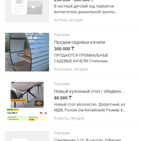
В частный детский сад требуется
воспитатель дошкольной группы.
Требуется и в русскую группу и в
Астана, сегодня
казахскую группу. Прошу читать
внимательно и сразу писать на или
звонить.!!️!!️!!️ Важно не пишите в...
Реклама
Продам садовые качели
300 000 ₸
ПРОДАЮТСЯ ПРЕМИАЛЬНЫЕ
САДОВЫЕ КАЧЕЛИ Стильные
современные качели с облицовкой из
Кульсары, сегодня
Trespa — идеальное решение для
частного дома, дачи, базы отдыха,
кафе или гостиницы. ✅ Прочный
Реклама
металлический каркас...
Новый кухонный стол / обеденный стол
80 000 ₸
Новый стол абсолютно. Добротный, из
МДФ, Россия (не Китайский) Размер в
сложенном виде 110 на 75. В
Алматы, сегодня
разложенном 147 на 75. Очень
красивый, с глянцевой поверхностью.
Купили, собрали, а оказалось,...
Реклама
Сантехник 1/3. В школу. Официально. Питание. Развозка.