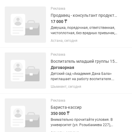
Реклама
Продавец - консультант продуктов
17 000 ₸
Девушка, порядочная, ответственная,
чистоплотная, без вредных привычек,
коммуникабельная, свободное
Астана, сегодня
владение двумя языками, возраст от
21 года до 45 лет. График 2/2, режим
работы с 8:00 до 01:00....
Реклама
Воспитатель младшей группы 15 детей, 2 воспитателя и няня
Договорная
Детский сад «Академия Дана Бала»
приглашает на работу воспитателя.
Требования: Высшее образование;
Шымкент, сегодня
Опыт работы; Обязательное владение
казахским и русским языками;
Ответственность,...
Реклама
Бариста-кассир
350 000 ₸
Внимательно прочитайте условия. В
университет (ул. Розыбакиева 227),
требуется Бариста, ПАРЕНЬ. Зарплата