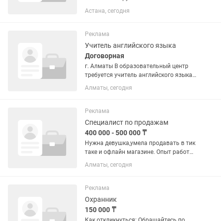
Астана, сегодня
Реклама
Учитель английского языка
Договорная
г. Алматы В образовательный центр
требуется учитель английского языка.
Уровень Английского языка С1 Языки:
Алматы, сегодня
казахский, русский, английский График:
пн, ср, пт — 09:00–19:30 170 000 +%
Адрес:...
Реклама
Специалист по продажам
400 000 - 500 000 ₸
Нужна девушка,умела продавать в тик
таке и офлайн магазине. Опыт работы
менее 1 -го года, знание казахского и
Алматы, сегодня
русского языка, знание компьютера,
лояльность к работе, уважение к
правилам своей...
Реклама
Охранник
150 000 ₸
Как откликнуться: Обращайтесь по