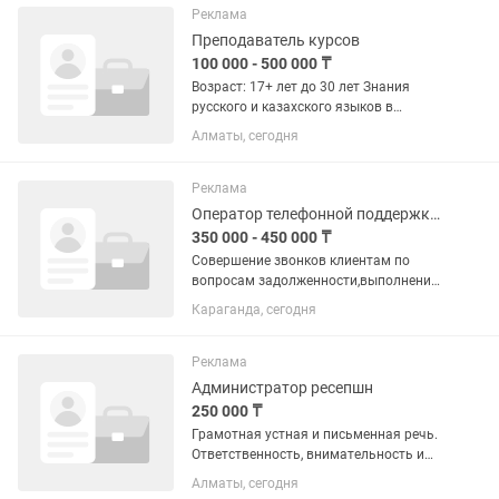
занимаемся поставками бытовой
Реклама
химии,...
Преподаватель курсов
100 000 - 500 000 ₸
Возраст: 17+ лет до 30 лет Знания
русского и казахского языков в
совершенстве! Английский язык
Алматы, сегодня
уровень B1 + Требования:
Ответственность; Умение общаться с
людьми; Креативное...
Реклама
Оператор телефонной поддержки клиентов
350 000 - 450 000 ₸
Совершение звонков клиентам по
вопросам задолженности,выполнение
установленного плана
Караганда, сегодня
возврата.Возраст от 20-до 40лет,не
подработка Без опыта принимаем
Казахский язык обязательно График
Реклама
5/2 суббота и...
Администратор ресепшн
250 000 ₸
Грамотная устная и письменная речь.
Ответственность, внимательность и
доброжелательность. Уверенное
Алматы, сегодня
владение ПК. Умение работать в