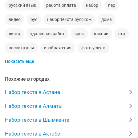
русский язык
работа оплата
набор
пер
видео
рус
набор текста русском
дома
листа
удаленная работ
срок
каспий
стр
воспитателя
изображения
фото услуги
Показать еще
письменный
казахский язык
телефоны на заказ
источник
банке
государственную
Похожие в городах
работа ресторан
визитки
набор для ест
Набор текста в Астане
отчет
рекламные тексты
научный
Набор текста в Алматы
ищу работу удаленную
терминалы
копий
Набор текста в Шымкенте
практическая
открытки
excel
Набор текста в Актобе