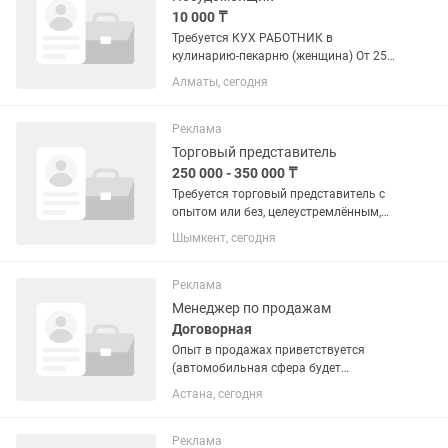
10 000 ₸
Требуется КУХ РАБОТНИК в
кулинарию-пекарню (женщина) От 25
до 47 лет С опытом работы, с хорошим
Алматы, сегодня
знанием РУССКОГО ЯЗЫКА и тех
процессов Аккуратность,
обязательность, скорость ,
Реклама
порядочность и...
Торговый представитель
250 000 - 350 000 ₸
Требуется торговый представитель с
опытом или без, целеустремлённым,
умеющим продавать и продвигать
Шымкент, сегодня
новый товар. У нас бытовая химия,
можно совмещать с другой
продукцией, только если это не
Реклама
бытовая...
Менеджер по продажам
Договорная
Опыт в продажах приветствуется
(автомобильная сфера будет
преимуществом). Грамотная речь.
Астана, сегодня
Коммуникабельность. Желание
хорошо зарабатывать.
Ответственность. Знание казахского и
Реклама