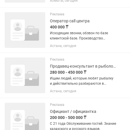
Алматы, сегодня
350-400 000 тг. Требования: -умение
варить кофе и делать напитки -
возраст от 21 до 30 -...
Реклама
Оператор call центра
400 000 ₸
Исходящие звонки, обзвон по базе
клиентской базе. Производство
полуфабрикатов- доставка еды Работа
Астана, сегодня
с клиентской базой. Что мы ждем от
вас: • Свободное владение русским и
казахским языками. •...
Реклама
Продавец-консультант в рыболовный магазин
280 000 - 450 000 ₸
Ищем людей, которые любят рыбалку
и действительно разбираются в
снастях. 📍 Адрес работы: г. Астана ул.
Астана, сегодня
Нажимеденова, 4 ЖК Highvill Ishim
Условия Заработная плата: 280.000 тг
+ 2% от личных...
Реклама
Официант / официантка
200 000 - 500 000 ₸
С 21 года Обслуживание гостей. Знание
казахского и русского языков.