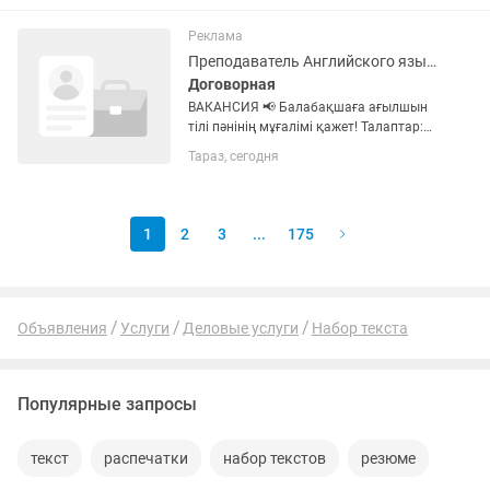
режиме многозадачности.
Стрессоустойчивость и...
Реклама
Преподаватель Английского языка
Договорная
ВАКАНСИЯ 📢 Балабақшаға ағылшын
тілі пәнінің мұғалімі қажет! Талаптар:
ПедагогикалықЖоғарғы білімі болуы;
Тараз, сегодня
Соңғы 6 ай жұмыс жасамаған болу
қажет. Ағылшын тілін еркін меңгеруі;
Балалармен жұмыс...
1
2
3
...
175
Объявления
Услуги
Деловые услуги
Набор текста
Популярные запросы
текст
распечатки
набор текстов
резюме