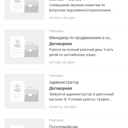
Совершение звонков клиентам по
вопросам задолженности,выполнение
установленного плана
Астана, сегодня
возврата.Возраст от 22-до 40лет,не
подработка!!!!!! Казахский язык
обязательно Образование:среднее
Реклама
специальное и...
Менеджер по продвижению в социальных сетях
Договорная
Работа не полный рабочий день Учить
детей по английскому языку
Актобе, сегодня
Реклама
Администратор
Договорная
Требуется администратор в цветочный
магазин 🌸 Условия работы: График:
2/2 Время работы: 12:00–00:00 Оплата:
Алматы, сегодня
10 000 тг за смену + 1% от кассы
Обязанности: 1. Контроль состояния
цветов,...
Реклама
Посудомойщик