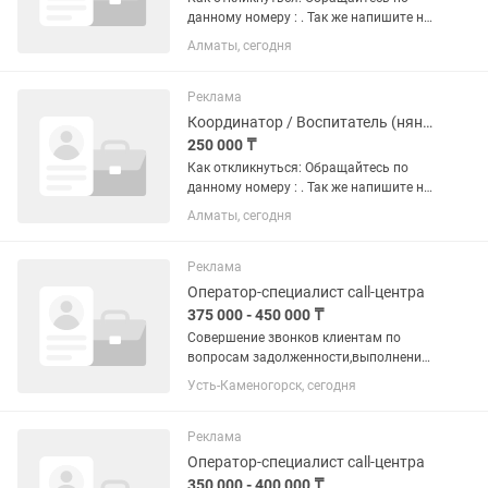
данному номеру : . Так же напишите на
какую вакансию претендуете , и
Алматы, сегодня
прикрепите резюме !!! Заработная
плата: 150 000 тг в месяц. График
работы: Сутки через...
Реклама
Координатор / Воспитатель (нянечка) в детский образовательный центр
250 000 ₸
Как откликнуться: Обращайтесь по
данному номеру : . Так же напишите на
какую вакансию претендуете , и
Алматы, сегодня
прикрепите резюме с фото!!!
Заработная плата: 250 000 тг. График
работы: 5/2. ...
Реклама
Оператор-специалист call-центра
375 000 - 450 000 ₸
Совершение звонков клиентам по
вопросам задолженности,выполнение
установленного плана
Усть-Каменогорск, сегодня
возврата.Возраст от 23-до 40 лет,не
подработка Без опыта принимаем,
студенты не принимаем!!! Казахский
Реклама
язык...
Оператор-специалист call-центра
350 000 - 400 000 ₸