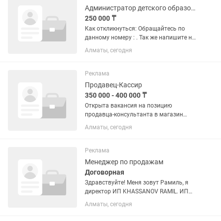
русского языков...
Администратор детского образовательного центра
250 000 ₸
Как откликнуться: Обращайтесь по
данному номеру : . Так же напишите на
какую вакансию претендуете , и
Алматы, сегодня
прикрепите резюме с фото!!!! Условия:
Заработная плата — 250 000 тг на
старте. График работы:...
Реклама
Продавец-Кассир
350 000 - 400 000 ₸
Открыта вакансия на позицию
продавца-консультанта в магазин
ASYLDYN ETI. Главная ЦЕЛЬ РАБОТЫ:
Алматы, сегодня
Продавец-консультант несет
ответственность за обеспечение
превосходного обслуживания
Реклама
клиентов,...
Менеджер по продажам
Договорная
Здравствуйте! Меня зовут Рамиль, я
директор ИП KHASSANOV RAMIL. ИП
было открыто в 2024 году для работы
Алматы, сегодня
с маркетплейсами. В 2026 году мы
расширили деятельность и