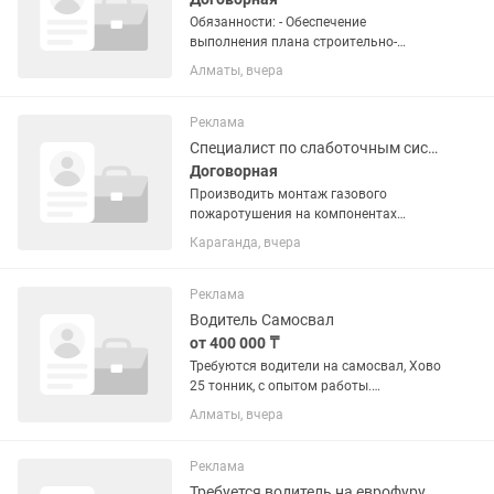
Обязанности: - Обеспечение
выполнения плана строительно-
монтажных работ на участке в
Алматы, вчера
соответствии с рабочими чертежами,
проектом производства работ,
производственным планом и
Реклама
нормативными...
Специалист по слаботочным системам
Договорная
Производить монтаж газового
пожаротушения на компонентах
оборудования болид. Работа
Караганда, вчера
командировочного характера работы
много заработная плата достойная
Реклама
Водитель Самосвал
от 400 000 ₸
Требуются водители на самосвал, Хово
25 тонник, с опытом работы.
Командировочные работы, не
Алматы, вчера
вахтовый метод. По региону, Шымкент,
Тараз, Мерке, Талдыкорган, Аягоз,
Семей и т.д. Приходите на...
Реклама
Требуется водитель на еврофуру