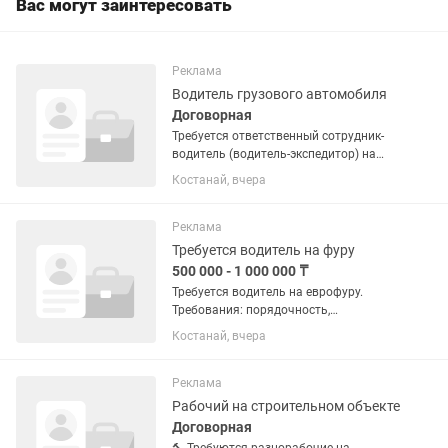
Вас могут заинтересовать
Реклама
Водитель грузового автомобиля
Договорная
Требуется ответственный сотрудник-
водитель (водитель-экспедитор) на
доставку товара по городу или
Костанай, вчера
области в торговую компанию. Соц
пакет. Командировочные. Заработная
плата без задержек.
Реклама
Требуется водитель на фуру
500 000 - 1 000 000 ₸
Требуется водитель на еврофуру.
Требования: порядочность,
трудолюбие, честность,
Костанай, вчера
внимательность, знание техники,
умение работать в коллективе.
Высокая заработная плата,
Реклама
официальное...
Рабочий на строительном объекте
Договорная