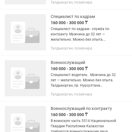
Талдыкорган, позавчера
Назарбаева, 177 Полный рабочий день
Заработная плата: 160 000–300 000 тг
/...
Специалист по кадрам
160 000 - 300 000 ₸
Специалист по кадрам - служба по
контракту. Мужчина до 32 лет —
желательно. Можно без опыта.
Талдыкорган, пр. Нурсултана
Талдыкорган, позавчера
Назарбаева, 177 Полный рабочий день
Заработная плата: 160 000–300 000 тг
/...
Военнослужащий
160 000 - 300 000 ₸
Специалист водитель . Мужчина до 32
лет — желательно. Можно без опыта.
Талдыкорган, пр. Нурсултана
Назарбаева, 177 Полный рабочий день
Талдыкорган, позавчера
Заработная плата: 160 000–300 000 тг
/ мес. + льготы и выплаты...
Военнослужащий по контракту
160 000 - 300 000 ₸
В воинскую часть 5514 Национальной
Гвардии Республики Казахстан
требуются военнослужащие лица