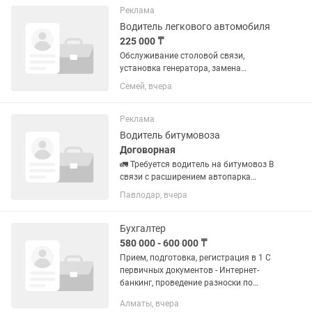
работа начинается с 15...
Реклама
Водитель легкового автомобиля
225 000 ₸
Обслуживание столовой связи,
установка генератора, замена
оборудования, командировка, личным
Семей, вчера
авто желательно универсальный или
хетчбэк, работа официально зарплата
во время, ГСМ даем +
Реклама
командировочный...
Водитель битумовоза
Договорная
🚛 Требуется водитель на битумовоз В
связи с расширением автопарка
приглашаем опытного водителя
Павлодар, вчера
категории СЕ на постоянную работу.
Мы предлагаем: ✅ достойную и
своевременную заработную плату; ✅...
Бухгалтер
580 000 - 600 000 ₸
Прием, подготовка, регистрация в 1 С
первичных документов - Интернет-
банкинг, проведение разноски по
расчетным счетам -Поступление
Алматы, вчера
товаров, услуг, работ от поставщиков -