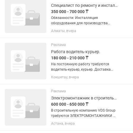
проживающие в г....
Специалист по ремонту и инсталляции оборудования
350 000 - 700 000 ₸
Обязанности: Инсталляция
оборудования для производства
рекламы (широкоформатные
Алматы, вчера
принтеры, лазерные и фрезерные
граверы, ЧПУ устройства, режущие
плоттеры и т.д.) Гарантийное и после
Реклама
гарантийное...
Работа водитель-курьер.
180 000 - 210 000 ₸
На постоянную работу требуются
водитель-курьер, курьер. Доставка
почты по городу и области,
Кокшетау, вчера
сопровождение грузов по РК.
Командировочные оплачиваются.
Курьер обслуживает маршруты по
Реклама
городу и области...
Электромонтажник в строительной организации
600 000 - 650 000 ₸
В строительную компанию VDS Group
требуются ЭЛЕКТРОМОНТАЖНИКИ 📍
Рассматриваем соискателей по всему
Астана, вчера
Казахстану. ✈️ Частые командировки
по объектам по всему Казахстану