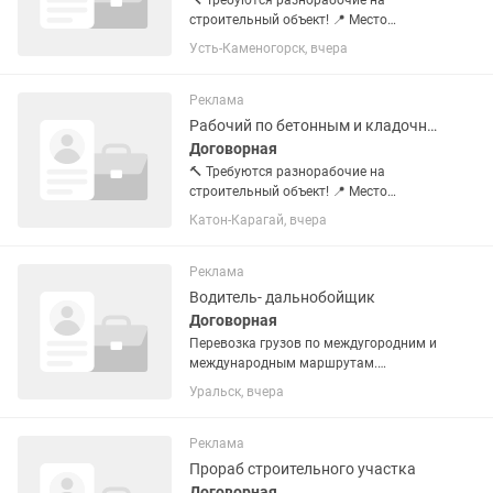
🔨 Требуются разнорабочие на
строительный объект! 📍 Место
работы: Катон-Карагай Мы
Усть-Каменогорск, вчера
приглашаем ответственных и
трудолюбивых сотрудников для
работы на строительном объекте. Мы
Реклама
предлагаем: • 💰...
Рабочий по бетонным и кладочным работам
Договорная
🔨 Требуются разнорабочие на
строительный объект! 📍 Место
работы: Катон-Карагай Мы
Катон-Карагай, вчера
приглашаем ответственных и
трудолюбивых сотрудников для
работы на строительном объекте. Мы
Реклама
предлагаем: • 💰 Заработная...
Водитель- дальнобойщик
Договорная
Перевозка грузов по междугородним и
международным маршрутам.
Контроль технического состояния
Уральск, вчера
автомобиля перед рейсом.
Соблюдение правил дорожного
движения и режима труда и отдыха.
Реклама
Оформление...
Прораб строительного участка
Договорная