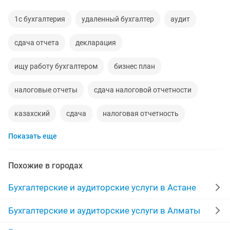
1с бухгалтерия
удаленный бухгалтер
аудит
сдача отчета
декларация
ищу работу бухгалтером
бизнес план
налоговые отчеты
сдача налоговой отчетности
казахский
сдача
налоговая отчетность
Показать еще
отчет
услуги удаленного бухгалтера
бухгалтерский учет
удаленно работа
Похожие в городах
индивидуальный
бухгалтерское сопровождение
Бухгалтерские и аудиторские услуги в Астане
сдача налоговой
учет
курсы 1с
чеки
Бухгалтерские и аудиторские услуги в Алматы