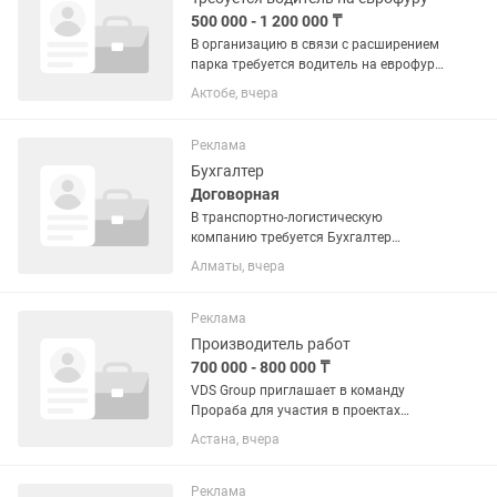
500 000 - 1 200 000 ₸
В организацию в связи с расширением
парка требуется водитель на еврофуру
(автопарк обновленный) с кат. СЕ, для
Актобе, вчера
осуществления грузоперевозки по
маршрутам: страны СНГ, Европа.
Заработная плата от 500...
Реклама
Бухгалтер
Договорная
В транспортно-логистическую
компанию требуется Бухгалтер
(помощник) на первичную
Алматы, вчера
документацию Каждый день наши
автовозы перевозят автомобили по
Казахстану и за его пределами. За
Реклама
каждым рейсом стоят...
Производитель работ
700 000 - 800 000 ₸
VDS Group приглашает в команду
Прораба для участия в проектах
гражданского строительства по
Астана, вчера
Республике Казахстан. 📩
Рассматриваем только с резюме !!!
❗️Рассматриваются кандидаты,
Реклама