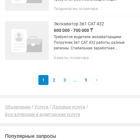
мужского пола (офицерского состава,
Талдыкорган, позавчера
при наличии диплома о высшем
образовании, и военной кафедры а так
же...
Экскаватор 3в1 САТ 432
600 000 - 700 000 ₸
Требуются водители экскаваторщики.
Погрузчик 3в1 САТ 432 работы, разные
регионы. Стабильная заработная
плата. Командировочная работа по
Алматы, позавчера
Казахстану. Зп 600 000 + 140 000
тысяч командировочные. Строим...
1
2
3
...
9
Объявления
Услуги
Деловые услуги
Бухгалтерские и аудиторские услуги
Популярные запросы