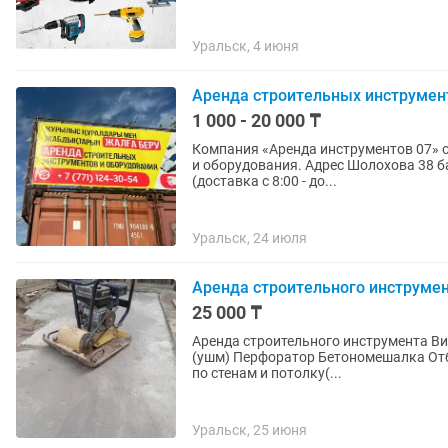
Уральск, 4 июня
Аренда строительных инструмен
1 000 - 20 000 ₸
Компания «Аренда инструментов 07» о
и оборудования. Адрес Шолохова 38 база «Батыс Дилижанс» График работы с 9:00 - до 18:00
(доставка с 8:00 - до...
Уральск, 24 июля
Аренда строительного инструмен
25 000 ₸
Аренда строительного инструмента Вибронога( трамбовка) Виброплита(трамбовка) Болгарка
(ушм) Перфоратор Бетономешалка Отбойник Строительный вертолёт Шлифовальная машина
по стенам и потолку(...
Уральск, 25 июня