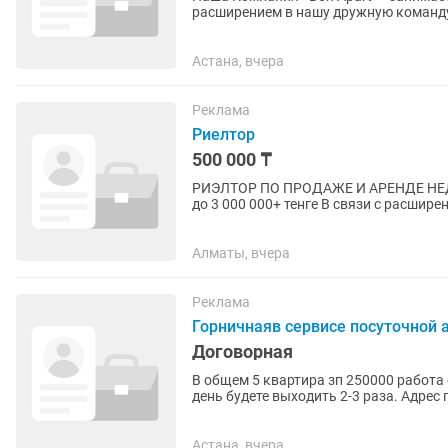
расширением в нашу дружную команду 
Возраст 35+ Условия: График:...
Астана, вчера
Реклама
Риелтор
500 000 ₸
РИЭЛТОР ПО ПРОДАЖЕ И АРЕНДЕ НЕДВИЖИМОСТИ (АЛМА
до 3 000 000+ тенге В связи с расширением агентства недвижимости приглашаем в команду
риэлторов с опытом работы и...
Алматы, вчера
Реклама
Горничнаяв сервисе посуточной
Договорная
В общем 5 квартира зп 250000 работа 
день будете выходить 2-3 раза. Адрес
нужен.
Астана, вчера