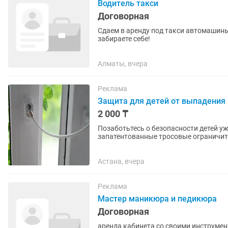
Водитель такси
Договорная
Сдаем в аренду под такси автомашины 
забираете себе!
Алматы, вчера
Реклама
Защита для детей от выпадения и
2 000 ₸
Позаботьтесь о безопасности детей уже сейчас Компания Penkid (Турци
запатентованные тросовые ограничит
выпадения из...
Астана, вчера
Реклама
Мастер маникюра и педикюра
Договорная
аренда кабинета со своими инструме