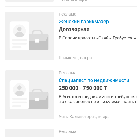
Реклама
Женский парикмахер
Договорная
В Салоне красоты «Сияй « Требуется ж
Шымкент, вчера
Реклама
Специалист по недвижимости
250 000 - 750 000 ₸
В Агентство недвижимости требуются специалис
,так как звонок не отъемлемая часть профессии ❗) гарантируем индив
время стажировки, по...
Усть-Каменогорск, вчера
Реклама