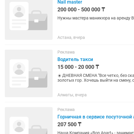
Nail master
200 000 - 500 000 ₸
Нуж
Астана, вчера
Реклама
Водитель такси
15 000 - 20 000 ₸
☀️ ДНЕВНАЯ СМЕНА "Все четко, без ск
золотых гор. Хочешь выйти на смену,
мы тебе подойдем. 🔹 Машины на...
Алматы, вчера
Реклама
Горничная в сервисе посуточной
207 500 ₸
Наша Компания «Bon Apart» - занимается к