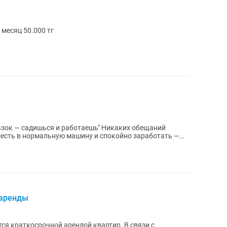
ны мастера маникюра на аренду В месяц 50.000 тг
азок — садишься и работаешь" Никаких обещаний
 сесть в нормальную машину и спокойно заработать —
 аренды
раткосрочной арендой квартир. В связи с