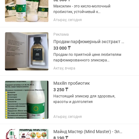
Максилин - это кисло-молочный
пробиотик, устойчивый к
антибиотикам. Ведущие советские
Атырау, сегодня
биотехнологи вели долгие разработки,
в результате которых был создан
уникальнейший препарат, получивший
Реклама
название...
Продам парфюмерный экстракт ANTINOMIE danse passive
33 000 ₸
Продам по приятной цене любителям
парфюмированного эликсира
ANTINOMIE danse passive 100ml. Брала
Актау, вчера
в Золотом яблоке 10.05.2026, 13.05
вскрыла коробку, и нанесла только
один пшик на запястье. Этого...
Maxilin пробиотик
3 250 ₸
Настоящий эликсир для здоровья,
красоты и долголетия
Атырау, сегодня
Майнд Мастер (Mind Master) - Эликсир для мозга питьевой гель. Германия
8 190 ₸