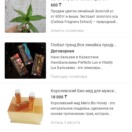
600 ₸
Продам цветок лечебный Золотой ус
от 600тг и выше. Экстракт золотого уса
(Callisia Fragrans Extract) – природный
биостимулятор с очищающим и
Алматы, позавчера
тонизирующим эффектом. Лечебный
эликсир для человеческого...
Глобал тренд Вся линейка продукции
Договорная
Нано бальзам в Казахстане
НаноБальзамы Perfecto Lux и Vitality
Lux Бальзамы - это эликсиры
молодости и долголетия из 189
Павлодар, позавчера
природных компонентов. Доставка
бальзамов по городу Алматы и Астана
-...
Королевский Био мед для мужского здоровья Mens Bio Honey Drs Secret
18 000 ₸
Королевский мед Men's Bio Honey - это
натуральное снадобье, сделанное на
основе тропических трав, которое
является мощным натуральным
Астана, 5 августа
средством для усиления потенции,
увеличения сексуального желания...