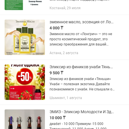
печени,функцию дыхательной
Костанай, 29 июля
системы,функцию почек.Повышает
клеточную активность и Снимает
усталость.Также...
змеинное масло, эссенция от Лонгрич
4 000 ₸
Змеиное масло от «Лонгрич» — это не
просто косметический продукт, это
эликсир преображения для вашей
кожи и волос. Почему это масло
Астана, 2 августа
должно стать вашим
фаворитом:Королевский уход за
волосами: Забудьте...
Эликсир из фиников унаби Тяньши
9 500 ₸
Эликсир из фиников унаби «Тяньши»
Унаби – полезная экзотика Давайте
познакомимся с унаби. Не слышали об
этом фрукте? Тогда наверняка вам
Шымкент, 1 августа
знакомо такое название, как китайский
финик. Благодаря...
ЭМИЗ - Эликсир Молодости И Здоровья, 4 вида
10 000 ₸
диабет - 10 000 Премиум -15 000