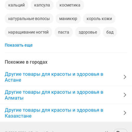
кальций
капсула
косметика
натуральные волосы
маникюр
король кожи
наращивание ногтей
паста
здоровье
бад
Показать еще
тест полоски
лаки
волосы
цинк
бады
жиры
омега
кератин
грибы
порошок
Похожие в городах
бальзамы
кофе для
капсулы похудения
био
Другие товары для красоты и здоровья в
Астане
алоэ
продать волосы
сироп
алтын коныз
Другие товары для красоты и здоровья в
Алматы
добавки
корейская
очищение организма
Другие товары для красоты и здоровья в
продать набор
изо
Казахстане