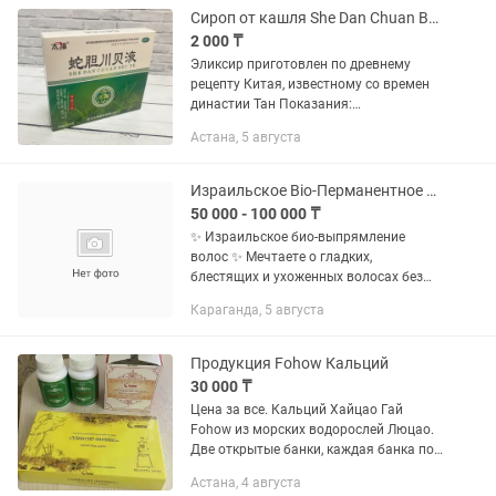
Сироп от кашля She Dan Chuan Bei Ye (Шедан)
2 000 ₸
Эликсир приготовлен по древнему
рецепту Китая, известному со времен
династии Тан Показания:
противоастматическое средство (в
Астана, 5 августа
данном случае заменяет эуфиллин);
купирует астму; учителям, лекторам,...
Израильское Bio-Перманентное выпрямление волос! Восстанавливающий эликсир!
50 000 - 100 000 ₸
✨ Израильское био-выпрямление
волос ✨ Мечтаете о гладких,
блестящих и ухоженных волосах без
ежедневной укладки? Тогда
Караганда, 5 августа
израильское био-выпрямление —
именно для вас! 🌿 Преимущества
процедуры: •...
Продукция Fohow Кальций
30 000 ₸
Цена за все. Кальций Хайцао Гай
Fohow из морских водорослей Люцао.
Две открытые банки, каждая банка по
5тыс тенге. Эликсир феникс fohow oral
Астана, 4 августа
liquid: Закрытая упаковка внутри 4