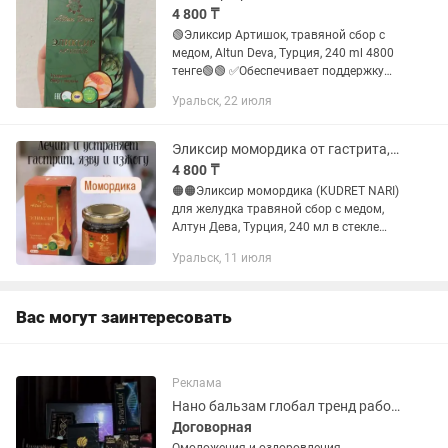
4 800 ₸
🟢Эликсир Артишок, травяной сбор с
медом, Altun Deva, Турция, 240 ml 4800
тенге🟢🟢 ✅Обеспечивает поддержку
печени, селезенки, выводит желчь,
Уральск, 22 июля
устраняет псориаз, экзему, зуд, угри,
грибки, геморрой....
Эликсир момордика от гастрита, язвы, изжоги Турция
4 800 ₸
🟠🟠Эликсир момордика (KUDRET NARI)
для желудка травяной сбор с медом,
Алтун Дева, Турция, 240 мл в стекле
4800 тенге🟠🟠 🔶️Антибактериальное и
Уральск, 11 июля
противовирусное действие 🔶️помогает
при проблемах с...
Вас могут заинтересовать
Реклама
Нано бальзам глобал тренд работа
Договорная