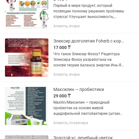
Первый в мире продукт, который
посвящен полному решению проблемы
стресса! Улучшает выносливость,
повышает работоспособность и
Алматы, вчера
предает энергичность Состав: Алоэ
Вера Barbadensis Миллер гель 36%
чистая...
Элексир долголетия Foherb с кордицепсом
17 000 ₸
Что такое Эликсир Фохоу? Рецептура
Эликсира Фохоу разработана на
основе теории баланса энергии Инь-Ян
с применением уникальной
Алматы, вчера
запатентованной технологии
производства и обработки. Эликсир
Фохоу...
Максилин — пробиотики
29 000 ₸
Maxilin/Максилин — природный
пробиотик на основе живой
ацидофильной лактобактерии (штамм
No 2585). Бактерия полностью
Алматы, позавчера
восстанавливает микрофлору
кишечника, при которой погибают
гнилостные, патогенные...
Золотой ус, лечебный цветок