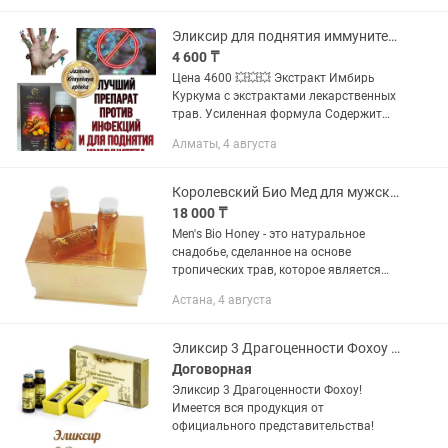
флакона- 15тыс...
Эликсир для поднятия иммунитета
4 600 ₸
Цена 4600 💥💥💥 Экстракт Имбирь
Куркума с экстрактами лекарственных
трав. Усиленная формула Содержит
только натуральные консерванты в
Алматы, 4 августа
виде прополиса и меда. Имеет
обеззараживающее и...
Королевский Био Мед для мужского здоровья.MENS BIO HONEY DRS SECRET
18 000 ₸
Men's Bio Honey - это натуральное
снадобье, сделанное на основе
тропических трав, которое является
мощным натуральным средством для
Астана, 4 августа
усиления потенции, увеличения
сексуального желания и укрепления...
Эликсир 3 Драгоценности Фохоу (Fohow) вся продукция в наличии!
Договорная
Эликсир 3 Драгоценности Фохоу!
Имеется вся продукция от
официального представительства!