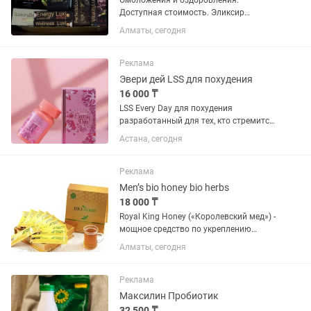
Омоложения и оздоровления.
Доступная стоимость. Эликсир
молодости и долголетия.
Алматы, сегодня
Реклама
Эвери дей LSS для похудения
16 000 ₸
LSS Every Day для похудения
разработанный для тех, кто стремится
к стройной и подтянутой фигуре.
Астана, сегодня
Уникальная формула, обогащенная
экстрактами перца капсикум,
корраллумы, ананаса и гуараны,...
Реклама
Men’s bio honey bio herbs
18 000 ₸
Royal King Honey («Королевский мед») -
мощное средство по укреплению
мужского здоровья из меда и
Алматы, сегодня
экзотических трав. Полезные свойства:
Усиливает эрекцию до максимума,
повышает половое желание и...
Реклама
Максилин Пробиотик
32 500 ₸