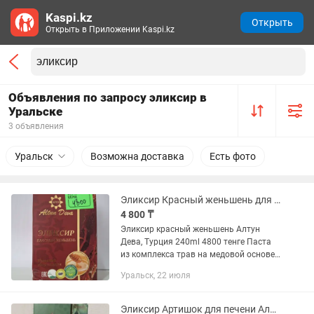
Kaspi.kz
Открыть
Открыть в Приложении Kaspi.kz
Объявления по запросу эликсир в
Уральске
3 объявления
Уральск
Возможна доставка
Есть фото
Эликсир Красный женьшень для потенции
4 800 ₸
Эликсир красный женьшень Алтун
Дева, Турция 240ml 4800 тенге Паста
из комплекса трав на медовой основе
Биостимулятор для повышения и
Уральск, 22 июля
нормализации половой функции.
Биологически активные вещества...
Эликсир Артишок для печени Алтун дева, Турция 240 мл