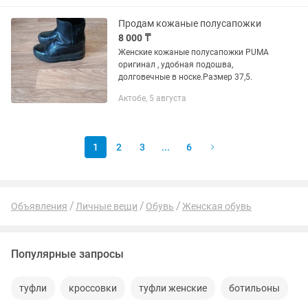
Продам кожаные полусапожки
8 000 ₸
Женские кожаные полусапожки PUMA
оригинал , удобная подошва,
долговечные в носке.Размер 37,5.
Актобе, 5 августа
1
2
3
...
6
Объявления
Личные вещи
Обувь
Женская обувь
Популярные запросы
туфли
кроссовки
туфли женские
ботильоны