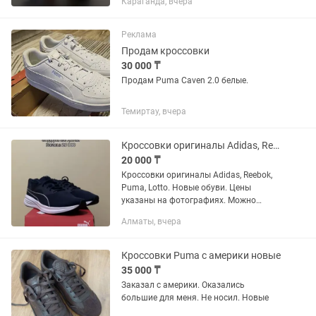
Караганда, вчера
дисплей 1,5K, 120 Гц, сверхяркий -
Разрешение: 2756×1268 - Процессор:
Восьмиядерный CPU, до...
Реклама
Продам кроссовки
30 000 ₸
Продам Puma Caven 2.0 белые.
Темиртау, вчера
Кроссовки оригиналы Adidas, Reebok, Puma
20 000 ₸
Кроссовки оригиналы Adidas, Reebok,
Puma, Lotto. Новые обуви. Цены
указаны на фотографиях. Можно
посмотреть в Мкр Кулагер.
Алматы, вчера
Кроссовки Puma с америки новые
35 000 ₸
Заказал с америки. Оказались
большие для меня. Не носил. Новые