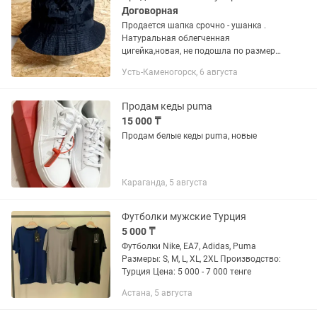
Договорная
Продается шапка срочно - ушанка .
Натуральная облегченная
цигейка,новая, не подошла по размеру.
Производство - Турция . Размер указан
Усть-Каменогорск, 6 августа
XL , но желательно примерить . Цена
-20 000 тенге . Продается...
Продам кеды puma
15 000 ₸
Продам белые кеды puma, новые
Караганда, 5 августа
Футболки мужские Турция
5 000 ₸
Футболки Nike, EA7, Adidas, Puma
Размеры: S, M, L, XL, 2XL Производство:
Турция Цена: 5 000 - 7 000 тенге
Астана, 5 августа