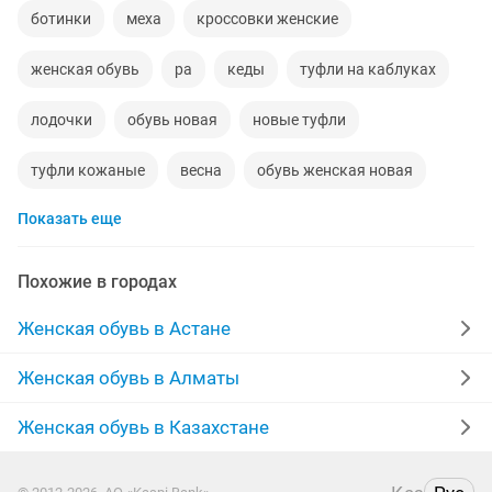
ботинки
меха
кроссовки женские
женская обувь
ра
кеды
туфли на каблуках
лодочки
обувь новая
новые туфли
туфли кожаные
весна
обувь женская новая
Показать еще
лоферы
осень
новые кроссовки
осень весна
батильоны
полусапоги
новые кеды
Похожие в городах
сапожки зимние
продать сапоги
покупаем
Женская обувь в Астане
джинсовая
36 размер
натуральный мех
Женская обувь в Алматы
кроссовки адидас
высокие каблуки
Женская обувь в Казахстане
сапоги весна осень
туфли женские новые