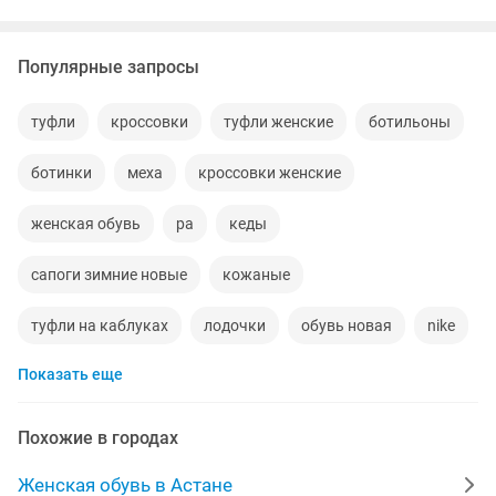
Популярные запросы
туфли
кроссовки
туфли женские
ботильоны
ботинки
меха
кроссовки женские
женская обувь
ра
кеды
сапоги зимние новые
кожаные
туфли на каблуках
лодочки
обувь новая
nike
Показать еще
новые туфли
туфли кожаные
весна
обувь женская новая
лоферы
осень весна
Похожие в городах
батильоны
полусапоги
новые кеды
Женская обувь в Астане