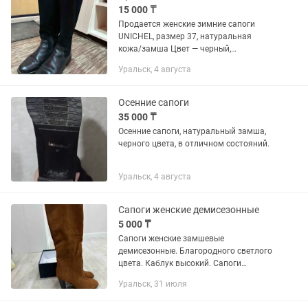
15 000 ₸
Продается женские зимние сапоги
UNICHEL, размер 37, натуральная
кожа/замша Цвет — черный,
классическая модель. Натуральная
Уральск, 4 августа
кожа + замша Внутри теплый мех
(зимние) Удобная колодка,
устойчивый...
Осенние сапоги
35 000 ₸
Осенние сапоги, натуральный замша,
черного цвета, в отличном состояний.
Уральск, 4 августа
Сапоги женские демисезонные
5 000 ₸
Сапоги женские замшевые
демисезонные. Благородного светлого
цвета. Каблук высокий. Сапоги
нарядные. Носились 2-3 раза
Уральск, 31 июля