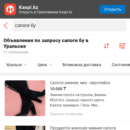
Kaspi.kz
Открыть
Открыть в Приложении Kaspi.kz
Объявления по запросу сапоги бу в
Уральске
21 объявление
Уральск
Цена
Возможна доставка
Состояни
Сапоги зимние, мех - европейка
10 000 ₸
Зимние сапоги натуралка, фирмы
REUCHLL (замша) черного цвета.
Каблук примерно 7-8см. Мех
европейка. Носила пару раз. В
Уральск, позавчера
идеальном состоянии. Фото не
передает всю натуральность.
Продается женские зимние сапоги