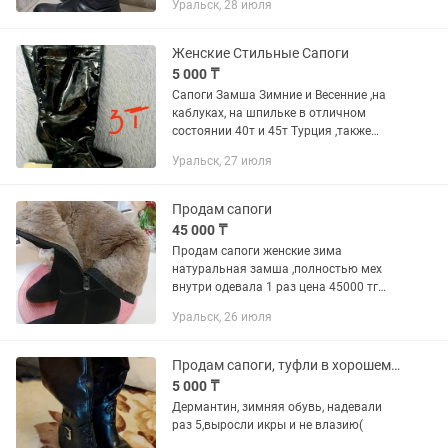
Уральск, 28 июля
Женские Стильные Сапоги
5 000 ₸
Сапоги Замша Зимние и Весенние ,на
каблуках, на шпильке в отличном
состоянии 40т и 45т Турция ,также
распродажа Сапоги белые кожа нужна
Уральск, 27 июля
покраска5т и Сапоги кожзам
5т,ласковые новые 38 р 10т,туфли...
Продам сапоги
45 000 ₸
Продам сапоги женские зима
натуральная замша ,полностью мех
внутри одевала 1 раз цена 45000 тг
торг.
Уральск, 26 июля
Продам сапоги, туфли в хорошем состоянии!
5 000 ₸
Дермантин, зимняя обувь, надевали
раз 5,выросли икры и не влазию(