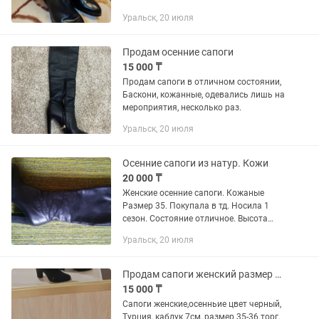
Уральск, 20 июля
Продам осенние сапоги
15 000 ₸
Продам сапоги в отличном состоянии,
Баскони, кожанные, одевались лишь на
мероприятия, несколько раз.
Уральск, 20 июля
Осенние сапоги из натур. Кожи
20 000 ₸
Женские осенние сапоги. Кожаные
Размер 35. Покупала в тд. Носила 1
сезон. Состояние отличное. Высота
каблука 7 см. Посмотрите мои другие
Уральск, 20 июля
обьявлении
Продам сапоги женский размер 35,36 производство Турция,,каблук 7см
15 000 ₸
Сапоги женские,осенньие цвет черный,
Турция, каблук 7см, размер 35-36.торг.