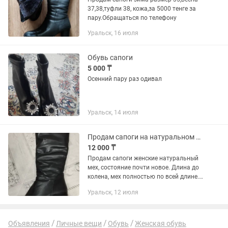
37,38,туфли 38, кожа,за 5000 тенге за
пару.Обращаться по телефону
Уральск, 16 июля
Обувь сапоги
5 000 ₸
Осенний пару раз одивал
Уральск, 14 июля
Продам сапоги на натуральном меху
12 000 ₸
Продам сапоги женские натуральный
мех, состояние почти новое. Длина до
колена, мех полностью по всей длине.
Самовывоз. Цена 12 000
Уральск, 12 июля
Объявления
Личные вещи
Обувь
Женская обувь