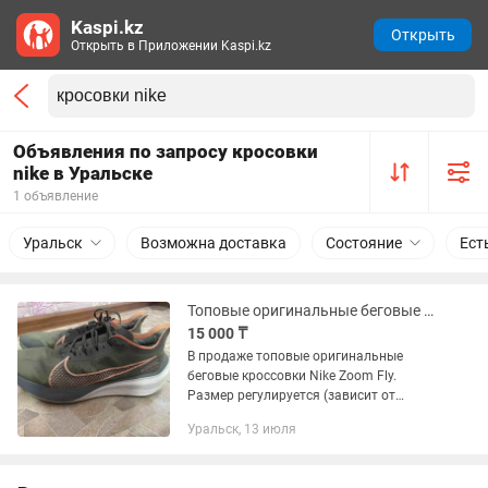
Kaspi.kz
Открыть
Открыть в Приложении Kaspi.kz
Объявления по запросу кросовки
nike в Уральске
1 объявление
Уральск
Возможна доставка
Состояние
Ест
Топовые оригинальные беговые кроссовки Nike Zoom Fly
15 000 ₸
В продаже топовые оригинальные
беговые кроссовки Nike Zoom Fly.
Размер регулируется (зависит от
затяжки). Не большой пробег. В
Уральск, 13 июля
г.Уральск по предоплате возможна
доставка. Самовывоз из Мичурино. По
РК...