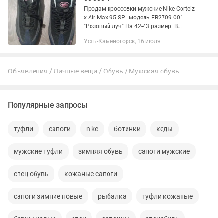
Продам кроссовки мужские Nike Corteiz
x Air Max 95 SP , модель FB2709-001
"Розовый луч" На 42-43 размер. В
отличном состоянии. Надевались пару
Усть-Каменогорск, 16 июля
раз. Покупались 2 года назад.
Реальная стоимость на...
Объявления
Личные вещи
Обувь
Мужская обувь
Популярные запросы
туфли
сапоги
nike
ботинки
кеды
мужские туфли
зимняя обувь
сапоги мужские
спец обувь
кожаные сапоги
сапоги зимние новые
рыбалка
туфли кожаные