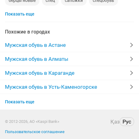
берцы новые
спец
сапожки
спецобувь
Показать еще
42 размер
ботинки рабочие
мужские
размер 40
обувь мужская новая
обувь сапог
Похожие в городах
кожа
рабочих
air
зимние
полусапоги
Мужская обувь в Астане
футзалки
турецкие
отличный
Мужская обувь в Алматы
в хорошем состояний
обувь новые
мех
Мужская обувь в Караганде
ботинки весна
состояние отличное
Мужская обувь в Усть-Каменогорске
Мужская обувь в Актобе
новые зимние
качество
батинки
Показать еще
Мужская обувь в Казахстане
кирзовые сапоги
Қаз
Рус
© 2012-2026, АО «Kaspi Bank»
Пользовательское соглашение