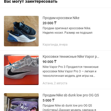
Вас могут заинтересовать
Продам кросовки Nike
20 000 ₸
Продам оригинал кроссовки Nike.
Неделю носил. Размер не подошел
Караганда, вчера
Кросовки теннисные Nike Vapor pro 3
90 000 ₸
Nike Vapor Pro 3 Продаются теннисные
кроссовки Nike Vapor Pro 3 — легкая и
технологичная модель для игры на
высоком уровне. Отлично подходят
Астана, 2 августа
для быстрых перемещений по корту
благодаря амортизации Air...
Продам Nike sb dunk low pro OG QS
5 000 ₸
Продам Nike sb dunk low pro OG QS
(лобстеры).Данная модель сделана в