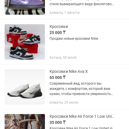
стиле вымирающего вида фиолетового
лобстера.Немного
Алматы, 1 августа
маломерят.Кросовки унисекс- помогут
составить практически любой образ.
Кросовки
25 000 ₸
Продам новые кросовки Nike.
Астана, 30 июля
Кросовки Nike Ava X
65 000 ₸
Современный вид, которого вы
жаждете, с комфортом, который вам
нужен, чтобы привнести уверенность
на каждом шагу. Сверхлегкий Ava X
Алматы, 29 июля
имеет облегченный, гладкий вид, что
делает его практичным и...
Кросовки Nike Air Force 1 Low United in Victory.
35 000 ₸
Кросовки Nike Air Force 1 Low United in