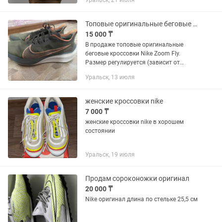
Уральск, 21 июля
Мичурино. По РК через казпочту.
Топовые оригинальные беговые кроссовки Nike Zoom Fly
15 000 ₸
В продаже топовые оригинальные
беговые кроссовки Nike Zoom Fly.
Размер регулируется (зависит от
затяжки). Не большой пробег. В
Уральск, 13 июля
г.Уральск по предоплате возможна
доставка. Самовывоз из Мичурино. По
РК...
женские кроссовки nike
7 000 ₸
женские кроссовки nike в хорошем
состоянии
Уральск, 19 июля
Продам сороконожки оригинал
20 000 ₸
Nike оригинал длина по стельке 25,5 см