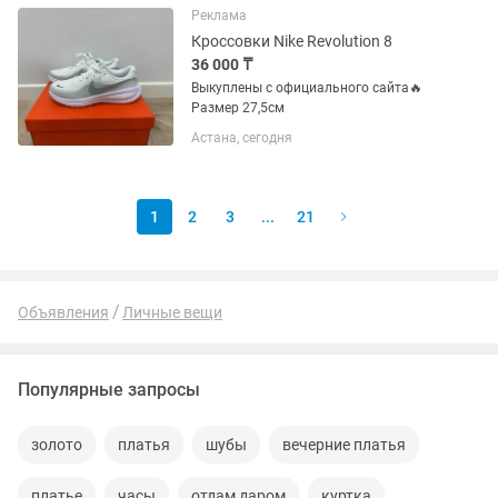
Реклама
Кроссовки Nike Revolution 8
36 000 ₸
Выкуплены с официального сайта🔥
Размер 27,5см
Астана, сегодня
1
2
3
...
21
Объявления
Личные вещи
Популярные запросы
золото
платья
шубы
вечерние платья
платье
часы
отдам даром
куртка