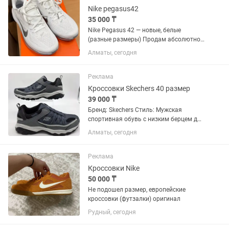
Nike pegasus42
35 000 ₸
Nike Pegasus 42 — новые, белые
(разные размеры) Продам абсолютно
новые кроссовки Nike Pegasus 42
Алматы, сегодня
белого цвета. Важный нюанс:
кроссовки разного размера. Левый —
US 7 (EU 38) Правый — US 6.5 (EU...
Реклама
Кроссовки Skechers 40 размер
39 000 ₸
Бренд: Skechers Стиль: Мужская
спортивная обувь с низким берцем для
треккинга и треккинговых прогулок с
Алматы, сегодня
верхом в виде банджи. Цвет: темно-
синий и серый с черной сеткой и белой
подошвой (цветовой...
Реклама
Кроссовки Nike
50 000 ₸
Не подошел размер, европейские
кроссовки (футзалки) оригинал
Рудный, сегодня