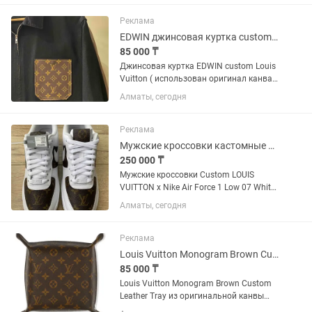
Реклама
EDWIN джинсовая куртка custom Louis Vuitton / размер L / made in Japan
85 000 ₸
Джинсовая куртка EDWIN custom Louis
Vuitton ( использован оригинал канва )
Куртка EDWIN, вдохновленная
Алматы, сегодня
классическими стилями рабочей
одежды, была изготовлена в Японии на
знаменитой фабрики Kaihara в...
Реклама
Мужские кроссовки кастомные LV x Nike Air Force 1 Low 07 White Gum
250 000 ₸
Мужские кроссовки Custom LOUIS
VUITTON x Nike Air Force 1 Low 07 White
Gum / DJ2739-100 Подробнее о товаре
Алматы, сегодня
Размер: EUR 42 / US 8.5 / cm 26.5
оригинал канвас из сумки LOUIS
VUITTON Кроксы заказаны с...
Реклама
Louis Vuitton Monogram Brown Custom Leather Tray
85 000 ₸
Louis Vuitton Monogram Brown Custom
Leather Tray из оригинальной канвы
Louis Vuitton с монограммой станет