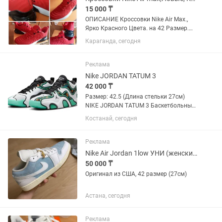
15 000 ₸
ОПИСАНИЕ Кроссовки Nike Air Max.,
Ярко Красного Цвета. на 42 Размер.
Мужские. На Ноге Смотрятся Просто
Караганда, сегодня
Одним Словом Супер. Качество Люкс.
Такие Вторые Повторений в Городе Ни
на ком НЕ увидите, НЕ...
Реклама
Nike JORDAN TATUM 3
42 000 ₸
Размер: 42.5 (Длина стельки 27см)
NIKE JORDAN TATUM 3 Баскетбольные
кроссовки созданные для движения и
Костанай, сегодня
тряски, обеспечивают плотную
посадку в легком дизайне, помогая
вам доминировать в игре. Звучит...
Реклама
Nike Air Jordan 1low УНИ (женский/мужской)
50 000 ₸
Оригинал из США, 42 размер (27см)
Астана, сегодня
Реклама