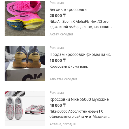
Реклама
Беговые кроссовки
28 000 ₸
Nike Air Zoom X AlphaFly Next%2 это
идеальный выбор для тех, кто ценит
стильный дизайн и комфорт, При
Актау, сегодня
производстве этой модели были
использованы только
высококачественные материалы,
Реклама
стильная и...
Продам кроссовки фирмы наик.
10 000 ₸
Кроссовки фирма найк
Алматы, сегодня
Реклама
Кроссовки Nike p6000 мужские
48 000 ₸
Nike p6000 Абсолютно новые ❗️ С
официального сайта ❤️🔥 Мужская
модель 44 размер
Астана, сегодня