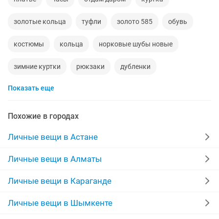
золотые кольца
туфли
золото 585
обувь
костюмы
кольца
норковые шубы новые
зимние куртки
рюкзаки
дубленки
Показать еще
кожаные куртки
спецодежда
джинсы
куртки мужские
мужские зимние куртки
Похожие в городах
свадебное платье на прокат
золотые цепочки
Личные вещи в Астане
свадебное платье
серьги золотые
сумка
Личные вещи в Алматы
шубы мутон
часы мужские
футболки
Личные вещи в Караганде
выпускные платья
сумки женские
Личные вещи в Шымкенте