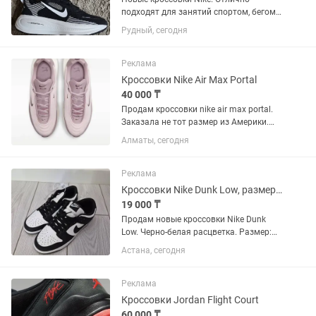
подходят для занятий спортом, бегом,
очень качественные, мягкая
Рудный, сегодня
пружинящая подошва. Размер 44
маломерят на один размер. Чек и
сертификат в наличии.
Реклама
Кроссовки Nike Air Max Portal
40 000 ₸
Продам кроссовки nike air max portal.
Заказала не тот размер из Америки.
Покупала за 43000+доставка Отдам за
Алматы, сегодня
40000, так как размер не мой
Реклама
Кроссовки Nike Dunk Low, размер 42
19 000 ₸
Продам новые кроссовки Nike Dunk
Low. Черно-белая расцветка. Размер:
42 EUR (стелька 27 см) Состояние:
Астана, сегодня
Новые, не носились Комплектация: В
коробке, в комплекте идут
дополнительные белые шнурки По
Реклама
всем...
Кроссовки Jordan Flight Court
60 000 ₸