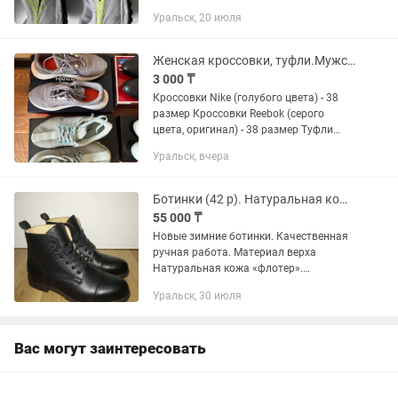
Уральск, 20 июля
Женская кроссовки, туфли.Мужские туфли
3 000 ₸
Кроссовки Nike (голубого цвета) - 38
размер Кроссовки Reebok (серого
цвета, оригинал) - 38 размер Туфли
мужские ( кожаные)- 41 Белые
Уральск, вчера
босоножки (кожаные )- 37 Кроссовки
adidas - 38 Коричневые...
Ботинки (42 р). Натуральная кожа и мех. Новые
55 000 ₸
Новые зимние ботинки. Качественная
ручная работа. Материал верха
Натуральная кожа «флотер».
Утеплитель Натуральный мех овчина.
Уральск, 30 июля
Размер 42 (на стопу 27-27.5 см).
Подошва С глубоким протектором, не...
Вас могут заинтересовать