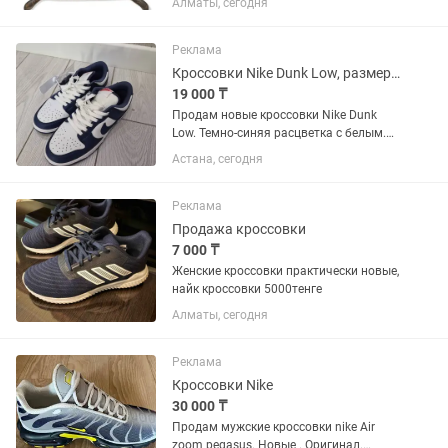
Алматы, сегодня
идеальным аксессуаром для дома, где
можно хранить ключи, часы,
ювелирные изделия и многое...
Реклама
Кроссовки Nike Dunk Low, размер 42
19 000 ₸
Продам новые кроссовки Nike Dunk
Low. Темно-синяя расцветка с белым.
Размер: 42 EUR (стелька 27 см)
Астана, сегодня
Состояние: Новые, не носились
Комплектация: В коробке, в комплекте
идут дополнительные темно-синие...
Реклама
Продажа кроссовки
7 000 ₸
Женские кроссовки практически новые,
найк кроссовки 5000тенге
Алматы, сегодня
Реклама
Кроссовки Nike
30 000 ₸
Продам мужские кроссовки nike Air
zoom pegasus. Новые . Оригинал.