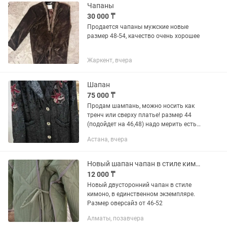
Чапаны
30 000 ₸
Продается чапаны мужские новые
размер 48-54, качество очень хорошее
Жаркент, вчера
Шапан
75 000 ₸
Продам шампань, можно носить как
тренч или сверху платье! размер 44
(подойдет на 46,48) надо мерить есть
пояс, от бренда Ласаграда Турция!
Астана, вчера
Материал бархат На подкладе!Чапаны
сейчас тренд сезона!
Новый шапан чапан в стиле кимоно
12 000 ₸
Новый двусторонний чапан в стиле
кимоно, в единственном экземпляре.
Размер оверсайз от 46-52
Алматы, позавчера