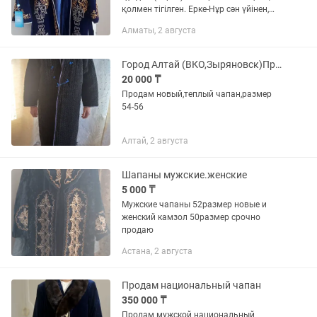
қолмен тігілген. Ерке-Нұр сән үйінен,
бағасы келісімді
Алматы, 2 августа
Город Алтай (ВКО,Зыряновск)Продам чапан
20 000 ₸
Продам новый,теплый чапан,размер
54-56
Алтай, 2 августа
Шапаны мужские.женские
5 000 ₸
Мужские чапаны 52размер новые и
женский камзол 50размер срочно
продаю
Астана, 2 августа
Продам национальный чапан
350 000 ₸
Продам мужской национальный