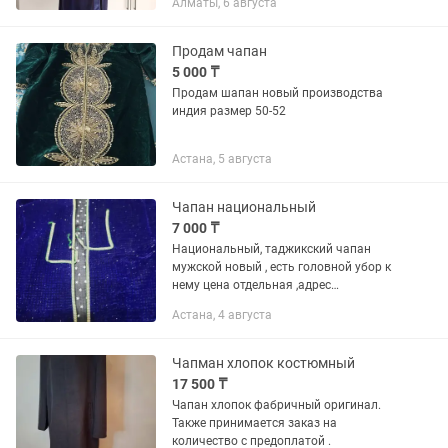
Алматы, 6 августа
нарядными вещами. Так же можно
создать образ в винтажном стиле,
носить как...
Продам чапан
5 000 ₸
Продам шапан новый производства
индия размер 50-52
Астана, 5 августа
Чапан национальный
7 000 ₸
Национальный, таджикский чапан
мужской новый , есть головной убор к
нему цена отдельная ,адрес
нарикбаева
Астана, 4 августа
Чапман хлопок костюмный
17 500 ₸
Чапан хлопок фабричный оригинал.
Также принимается заказ на
количество с предоплатой .