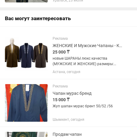
Уральск, 23 июля
Вас могут заинтересовать
Реклама
ЖЕНСКИЕ И Мужские Чапаны - Кашемир - ДЛИННЫЕ И КОРОТКИЕ
25 000 ₸
новые ШАРАНЫ люкс качества
(МУЖСКИЕ И ЖЕНСКИЕ) размеры:
разные Итальянский Кашемир 25 000 т
Астана, сегодня
35 000 т Қасқыр тымақ Түлкі тымақ
Чернобурка Можно оформить в Каспи
Ред - Каспи Рассрочка (0-0-12) -...
Реклама
Чапан мурас бренд
15 000 ₸
Жуп шапан мурас брент 50/52 /56
Шымкент, сегодня
Продам чапан