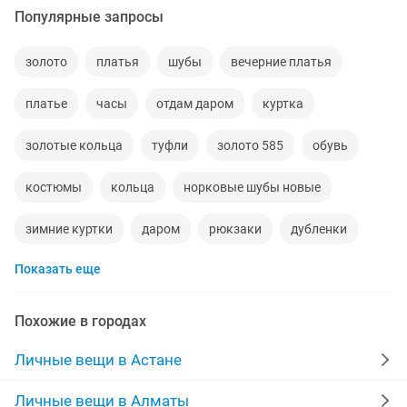
Популярные запросы
золото
платья
шубы
вечерние платья
платье
часы
отдам даром
куртка
золотые кольца
туфли
золото 585
обувь
костюмы
кольца
норковые шубы новые
зимние куртки
даром
рюкзаки
дубленки
Показать еще
кожаные куртки
спецодежда
куртки мужские
мужские зимние куртки
свадебное платье на прокат
Похожие в городах
золотые цепочки
свадебное платье
Личные вещи в Астане
серьги золотые
сумка
шубы мутон
Личные вещи в Алматы