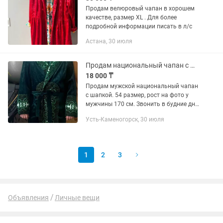
Продам велюровый чапан в хорошем
качестве, размер XL . Для более
подробной информации писать в л/с
Астана, 30 июля
Продам национальный чапан с шапкой
18 000 ₸
Продам мужской национальный чапан
с шапкой. 54 размер, рост на фото у
мужчины 170 см. Звонить в будние дни
после 15:00, или пишите на .
Усть-Каменогорск, 30 июля
1
2
3
Объявления
Личные вещи