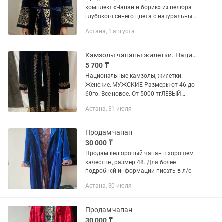
комплект «Чапан и борик» из велюра
глубокого синего цвета с натуральным
мехом норки, украшенный машинной
Астана, 1 августа
вышивкой с традиционными
казахскими национальными
орнаментами....
Камзолы чапаны жилетки. Национальные женские,мужские Размеры от 44 до 60го.
5 700 ₸
Национальные камзолы, жилетки.
Женские. МУЖСКИЕ Размеры от 46 до
60го. Все новое. От 5000 тгЛЕВЫЙ
БЕРЕГ
Астана, 31 июля
Продам чапан
30 000 ₸
Продам велюровый чапан в хорошем
качестве , размер 48. Для более
подробной информации писать в л/с
Астана, 30 июля
Продам чапан
30 000 ₸