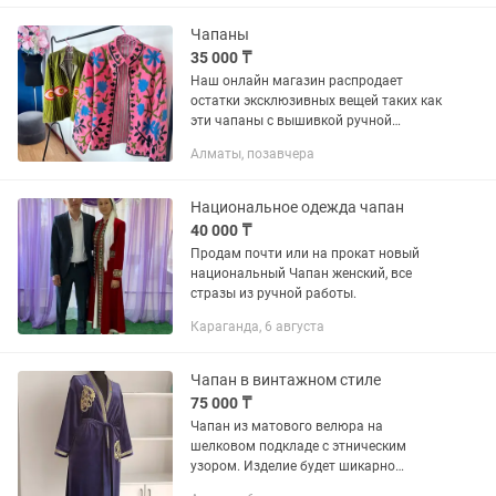
Чапаны
35 000 ₸
Наш онлайн магазин распродает
остатки эксклюзивных вещей таких как
эти чапаны с вышивкой ручной
работы, успейте купить по выгодной
Алматы, позавчера
цене
Национальное одежда чапан
40 000 ₸
Продам почти или на прокат новый
национальный Чапан женский, все
стразы из ручной работы.
Караганда, 6 августа
Чапан в винтажном стиле
75 000 ₸
Чапан из матового велюра на
шелковом подкладе с этническим
узором. Изделие будет шикарно
смотрется как с джинсами так и с