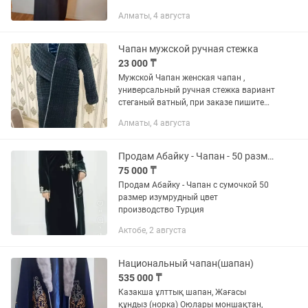
Алматы, 4 августа
Чапан мужской ручная стежка
23 000 ₸
Мужской Чапан женская чапан ,
универсальный ручная стежка вариант
стеганый ватный, при заказе пишите
отправка по Казахстану, по миру, цену
Алматы, 4 августа
уточнять.
Продам Абайку - Чапан - 50 размер
75 000 ₸
Продам Абайку - Чапан с сумочкой 50
размер изумрудный цвет
производство Турция
Актобе, 2 августа
Национальный чапан(шапан)
535 000 ₸
Казакша ұлттық шапан, Жағасы
құндыз (норка) Оюлары моншақтан,