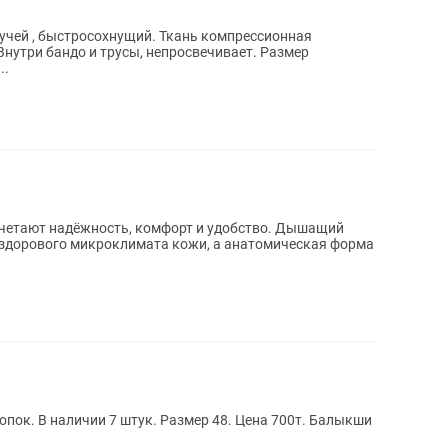
лучей , быстросохнущий. Ткань компрессионная
Внутри бандо и трусы, непросвечивает. Размер
..
сочетают надёжность, комфорт и удобство. Дышащий
здорового микроклимата кожи, а анатомическая форма
пок. В наличии 7 штук. Размер 48. Цена 700т. Балыкши