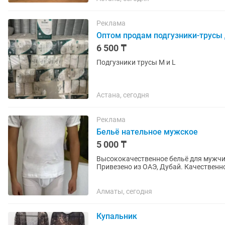
Реклама
Оптом продам подгузники-трусы
6 500 ₸
Подгузники трусы M и L
Астана, сегодня
Реклама
Бельё нательное мужское
5 000 ₸
Высококачественное бельё для мужчин
Привезено из ОАЭ, Дубай. Качествен
здоровье, самочувствии и...
Алматы, сегодня
Купальник