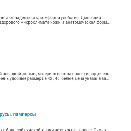
сочетают надежность, комфорт и удобство. Дышащий
здорового микроклимата кожи, а анатомическая форма
посадкой ,новые , материал верх на поясе гипюр ,очень
очень удобные размер на 42 , 46, белые, цена указана за
трусы, памперсы
ы с большой скидкой, пачки не вскрыты, новые. Около