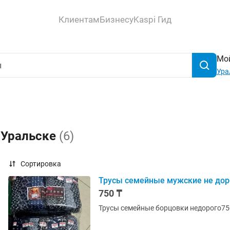
Клиентам
Бизнесу
Kaspi Гид
Мой
Ура
 Уральске
(6)
Сортировка
Трусы семейные мужские не дор
750 ₸
Трусы семейные борцовки недорого75