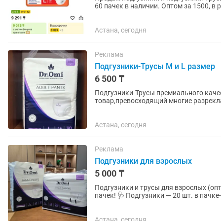
60 пачек в наличии. Оптом за 1500, в 
Астана, сегодня
Реклама
Подгузники-Трусы M и L размер
6 500 ₸
Подгузники-Трусы премиального каче
товар,превосходящий многие разрекл
японских гипоаллергенных материалов
Астана, сегодня
Реклама
Подгузники для взрослых
5 000 ₸
Подгузники и трусы для взрослых (оптом) 📦 Размеры M (2) и L (3) 💰 Только опто
пачек! 🩺 Подгузники — 20 шт. в пачке-5000тг 🩲 Трусы — 30 шт. в пачке -6500тг ✅ Высокая
степень впитываемости...
Астана, сегодня