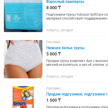
Взрослый памперсы
8 000 ₸
Подгузники-трусы Yokosun SoftCare 
материал способствует поддержанию 
обеспечивает свободу движений....
Алматы, сегодня
Реклама
Нижнее белье трусы
5 000 ₸
Продам трусы комплект 4шт с высокой 
мягкий не колеться, а низ хб ,хлопок ,
4шт.
Алматы, сегодня
Реклама
Продам подгузники, подгузники 
1 500 ₸
Продам подгузники и подгузники трус