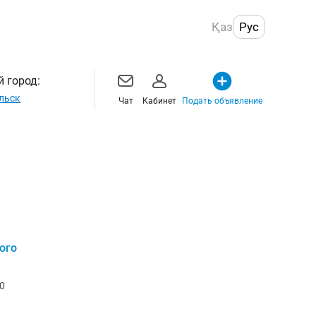
Қаз
Рус
 город:
льск
Чат
Кабинет
Подать объявление
ого
0