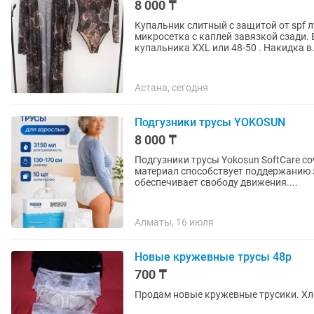
8 000 ₸
Купальник слитный с защитой от spf 
микросетка с каплей завязкой сзади. 
купальника XXL или 48-50 . Накидка в.
Астана, сегодня
Подгузники трусы YOKOSUN
8 000 ₸
Подгузники трусы Yokosun SoftCare 
материал способствует поддержанию 
обеспечивает свободу движения....
Алматы, 16 июля
Новые кружевные трусы 48р
700 ₸
Продам новые кружевные трусики. Хло