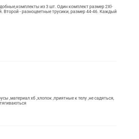
удобные,комплекты из 3 шт. Один комплект размер 2Xl-
. Второй - разноцветные трусики, размер 44-46. Каждый
сы ,материал хб ,хлопок ,приятные к телу ,не садяться,
стягиваються