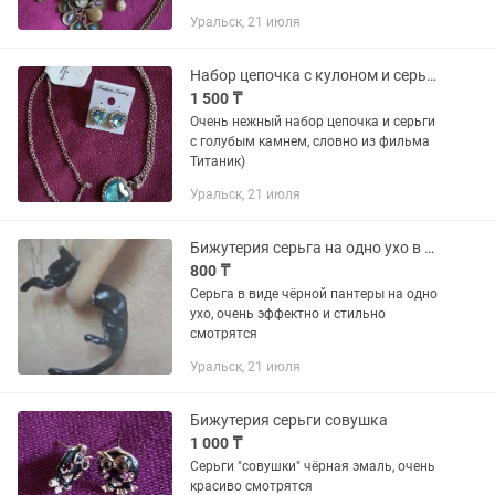
Уральск, 21 июля
Набор цепочка с кулоном и серьги-гвоздики Титаник
1 500 ₸
Очень нежный набор цепочка и серьги
с голубым камнем, словно из фильма
Титаник)
Уральск, 21 июля
Бижутерия серьга на одно ухо в виде чёрной пантеры
800 ₸
Серьга в виде чёрной пантеры на одно
ухо, очень эффектно и стильно
смотрятся
Уральск, 21 июля
Бижутерия серьги совушка
1 000 ₸
Серьги "совушки" чёрная эмаль, очень
красиво смотрятся