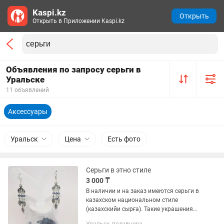
Kaspi.kz
Открыть
Открыть в Приложении Kaspi.kz
Объявления по запросу серьги в
Уральске
11 объявлений
Аксессуары
Уральск
Цена
Есть фото
Серьги в этно стиле
3 000 ₸
В наличии и на заказ имеются серьги в
казахском национальном стиле
(казахскийи сырға). Такие украшения
очень актуальны в наше время, можно