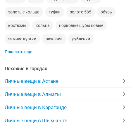
золотые кольца
туфли
золото 585
обувь
костюмы
кольца
норковые шубы новые
зимние куртки
рюкзаки
дубленки
Показать еще
кожаные куртки
спецодежда
куртки мужские
мужские зимние куртки
свадебное платье на прокат
Похожие в городах
золотые цепочки
свадебное платье
Личные вещи в Астане
серьги золотые
сумка
кроссовки
Личные вещи в Алматы
шубы мутон
часы мужские
футболки
Личные вещи в Караганде
выпускные платья
сумки женские
Личные вещи в Шымкенте