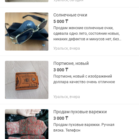
Уральск, сегодня
состоянии,практически без следов
использования.Цвет бежево-
коричневый.Фарнитура золотистая.
Солнечные очки
5 000 ₸
Продам женские солнечные очки,
одевала одно лето, состояние новых,
никаких дефектов и минусов нет, без
торга.
Уральск, вчера
Портмоне, новый
3 000 ₸
Портмоне, новый с изображений
доллара качество очень отличное
Уральск, вчера
Продам пуховые варежки
3 000 ₸
Продам пуховые варежки. Ручная
вязка. Телефон