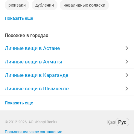
рюкзаки
дубленки
инвалидные коляски
Показать еще
дубленки мужские
кожаные куртки
спецодежда
джинсы
куртки мужские
мужские зимние куртки
Похожие в городах
свадебное платье на прокат
золотые цепочки
Личные вещи в Астане
свадебное платье
серьги золотые
сумка
Личные вещи в Алматы
кроссовки
шубы мутон
часы мужские
Личные вещи в Караганде
футболки
Личные вещи в Шымкенте
Личные вещи в Усть-Каменогорске
Показать еще
Личные вещи в Актобе
Қаз
Рус
© 2012-2026, АО «Kaspi Bank»
Личные вещи в Актау
Пользовательское соглашение