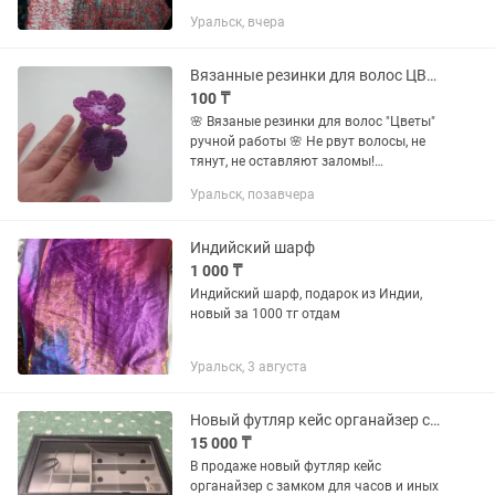
Уральск, вчера
Вязанные резинки для волос ЦВЕТЫ
100 ₸
🌸 Вязаные резинки для волос "Цветы"
ручной работы 🌸 Не рвут волосы, не
тянут, не оставляют заломы!
Идеальны для девочек и девушек с
Уральск, позавчера
любым типом волос. Особенности: -
Связано крючком из мягкой...
Индийский шарф
1 000 ₸
Индийский шарф, подарок из Индии,
новый за 1000 тг отдам
Уральск, 3 августа
Новый футляр кейс органайзер с замком для часов
15 000 ₸
В продаже новый футляр кейс
органайзер с замком для часов и иных