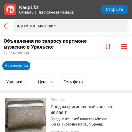
Kaspi.kz
Открыть
Открыть в Приложении Kaspi.kz
Объявления по запросу портмоне
мужские в Уральске
27 объявлений
Аксессуары
Уральск
Цена
Есть фото
Реклама
Продам оригинальный кошелке
40 000 ₸
Продам женский кошелек Michael
Kors.Привезена из США.Бренд
оригинал.В отличном