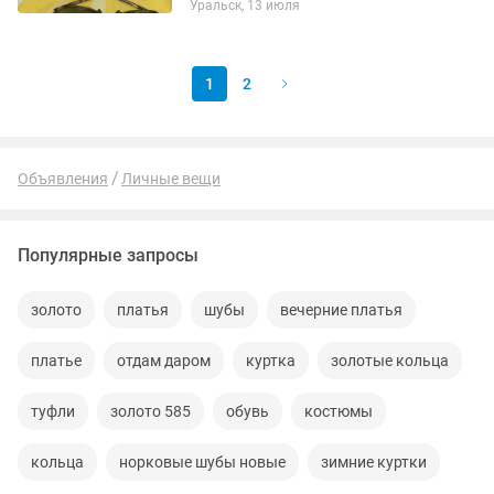
Уральск, 13 июля
1
2
Объявления
Личные вещи
Популярные запросы
золото
платья
шубы
вечерние платья
платье
отдам даром
куртка
золотые кольца
туфли
золото 585
обувь
костюмы
кольца
норковые шубы новые
зимние куртки