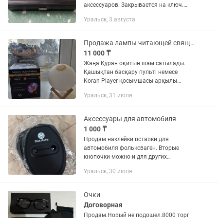
аксессуаров. Закрывается на ключ.
Материал: экокожа, стекло. По
Уральск, 3 августа
предоплате возможна доставка.
Продажа лампы читающей священный Коран
11 000 ₸
Жаңа Құран оқитын шам сатылады.
Қашықтан басқару пульті немесе
Koran Player қосымшасы арқылы
ақылды басқару. 19 араб
Уральск, 31 июля
қариларының оқуы, мағыналық
аударманың 8 тілі, 7 түрлі түсті жарық,
жарықтың 10...
Аксессуары для автомобиля
1 000 ₸
Продам наклейки вставки для
автомобиля фольксваген. Вторые
кнопочки можно и для других
автомобилей. И третье чехол для
Уральск, 30 июля
ключей фольксваген. Первые и вторые
по 1000 тенге. Чехол 2000 тенге
Очки
Договорная
Продам.Новый не подошел.8000 торг