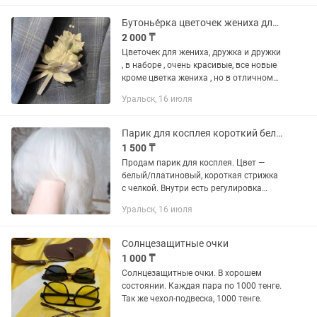
белый для создания собственного...
Бутонье́рка цветочек жениха для костюма
2 000 ₸
Цветочек для жениха, дружка и дружки
, в наборе , очень красивые, все новые
кроме цветка жениха , но в отличном
состоянии
Уральск, 16 июля
Парик для косплея короткий белый, регулируемый
1 500 ₸
Продам парик для косплея. Цвет —
белый/платиновый, короткая стрижка
с челкой. Внутри есть регулировка
размера для удобной посадки.
Уральск, 16 июля
Состояние б/у: парик использовался,
местами подстригался и немного...
Солнцезащитные очки
1 000 ₸
Солнцезащитные очки. В хорошем
состоянии. Каждая пара по 1000 тенге.
Так же чехол-подвеска, 1000 тенге.