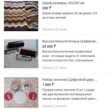
Шарф размеры 30х200 см
200 ₸
Шарф размер ширина 30 см длина 210
см очень мягкий
Уральск, 25 июля
Высокотехнологичные графеновые очки
29 200 ₸
Высокотехнологичные графеновые
очки - это ваша защита от облучения ,
снятие усталости глаз , улучшенные
технологии для работы за
Уральск, 21 июля
компьютером а также для защиты
укрепления и оптимизации вашего
зрения...
Набор значков (Цифровой цирк и другие) 5 шт.
1 000 ₸
Продам набор значков (5 шт.), среди
них два маленьких коллекционных
значка из фандома «Цифровой цирк»
(диаметр 36 мм), а также
Уральск, 18 июля
дополнительные значки — один чистый