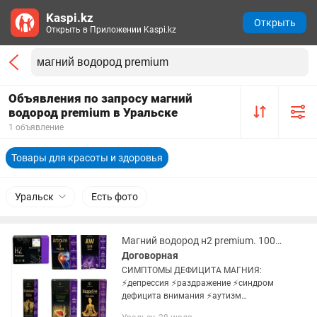
Kaspi.kz
Открыть
Открыть в Приложении Kaspi.kz
Объявления по запросу магний
водород premium в Уральске
1 объявление
Товары для красоты и здоровья
Уральск
Есть фото
Магний водород н2 premium. 100% оригинал. доставка
Договорная
СИМПТОМЫ ДЕФИЦИТА МАГНИЯ:
⚡️депрессия ⚡️раздражение ⚡️синдром
дефицита внимания ⚡️аутизм
⚡️тревожность,бессонница и трудности