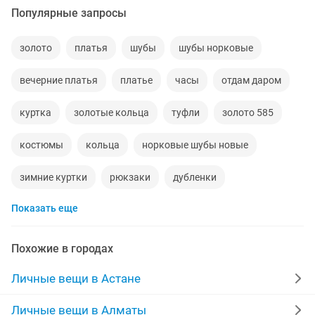
Популярные запросы
золото
платья
шубы
шубы норковые
вечерние платья
платье
часы
отдам даром
куртка
золотые кольца
туфли
золото 585
костюмы
кольца
норковые шубы новые
зимние куртки
рюкзаки
дубленки
Показать еще
дубленки мужские
кожаные куртки
спецодежда
джинсы
куртки мужские
мужские зимние куртки
Похожие в городах
свадебное платье на прокат
золотые цепочки
Личные вещи в Астане
свадебное платье
серьги золотые
сумка
Личные вещи в Алматы