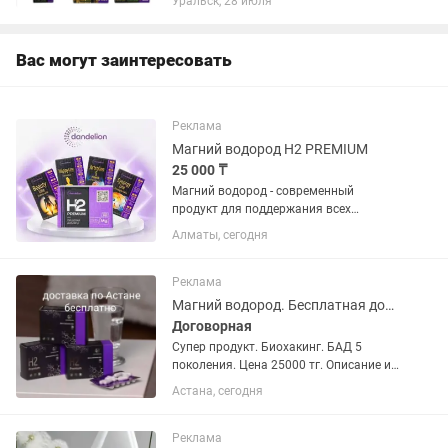
Уральск, 28 июля
засыпания ⚡️мышечное подергивание
⚡️предменструальный...
Вас могут заинтересовать
Реклама
Магний водород H2 PREMIUM
25 000 ₸
Магний водород - современный
продукт для поддержания всех
функций организма. Основное
Алматы, сегодня
действие - антикоагулянт(функция
разжижения крови). Много отзывов по
оздоровлению! Восстанавливает
Реклама
организм...
Магний водород. Бесплатная доставка по Астане.
Договорная
Супер продукт. Биохакинг. БАД 5
поколения. Цена 25000 тг. Описание и
отзывы есть везде. Моя
Астана, сегодня
эксклюзивность - бесплатная доставка
по Астане. Пишите 24/7. Отвечу, как
посмотрю. Пишите, звоните, будьте...
Реклама