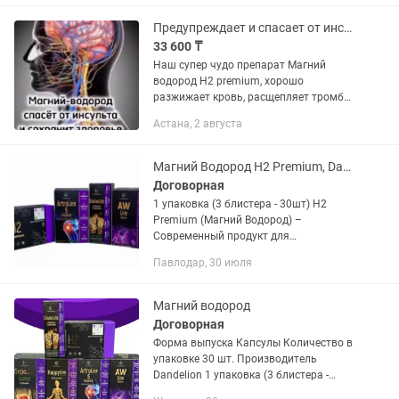
депрессия, диабет, запор, астма,...
Предупреждает и спасает от инсультов и инфарктов
33 600 ₸
Наш супер чудо препарат Магний
водород H2 premium, хорошо
разжижает кровь, расщепляет тромбы,
улучшает реологию крови,
Астана, 2 августа
нормализует артериальное давление
(кровь становиться лёгкой и жидкой
как в...
Магний Водород Н2 Premium, Dandelion, Оригинал, 30капс.
Договорная
1 упаковка (3 блистера - 30шт) Н2
Premium (Магний Водород) –
Современный продукт для
поддержания всех функций организма.
Павлодар, 30 июля
Основное действие - Антикоагулянт
(функция разжижения крови).
Превосходные...
Магний водород
Договорная
Форма выпуска Капсулы Количество в
упаковке 30 шт. Производитель
Dandelion 1 упаковка (3 блистера -
30шт) Н2 Premium (Магний Водород) –