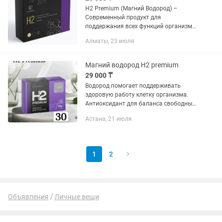
Н2 Premium (Магний Водород) –
Современный продукт для
поддержания всех функций организма.
Уникальные свойства нашего
Алматы, 23 июля
продукта. – Высокая биодоступность и
эффективность. H2 - это мельчайшая
молекула...
Магний водород H2 premium
29 000 ₸
Водород помогает поддерживать
здоровую работу клетку организма.
Антиоксидант для баланса свободных
радикалов и поддерживания
Астана, 21 июля
состояния систем организма-
пищеварительной, дыхательной,
сердечно-...
1
2
Объявления
Личные вещи