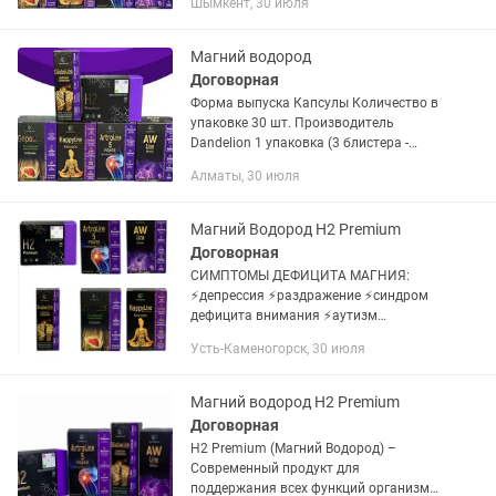
Шымкент, 30 июля
Современный продукт для
поддержания всех функций...
Магний водород
Договорная
Форма выпуска Капсулы Количество в
упаковке 30 шт. Производитель
Dandelion 1 упаковка (3 блистера -
30шт) Н2 Premium (Магний Водород) –
Алматы, 30 июля
Современный продукт для
поддержания всех функций...
Магний Водород Н2 Premium
Договорная
СИМПТОМЫ ДЕФИЦИТА МАГНИЯ:
⚡️депрессия ⚡️раздражение ⚡️синдром
дефицита внимания ⚡️аутизм
⚡️тревожность,бессонница и трудности
Усть-Каменогорск, 30 июля
засыпания ⚡️мышечное подергивание
⚡️предменструальный...
Магний водород H2 Premium
Договорная
Н2 Premium (Магний Водород) –
Современный продукт для
поддержания всех функций организма.