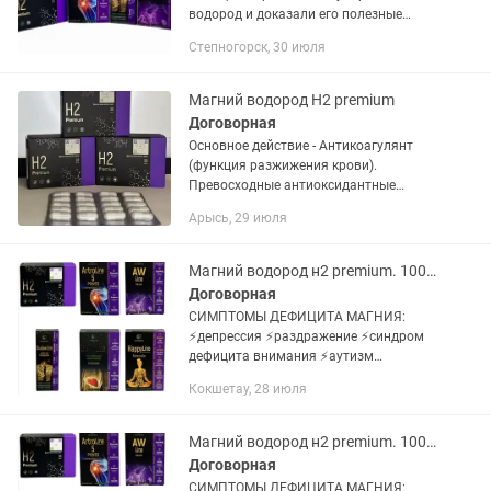
водород и доказали его полезные
действия на организм человека. В
Степногорск, 30 июля
2017-ом году этому учёному присудили
Нобелевскую премию. На основе
этого...
Магний водород H2 premium
Договорная
Основное действие - Антикоагулянт
(функция разжижения крови).
Превосходные антиоксидантные
действия Н2 были впервые
Арысь, 29 июля
обнаружены и доказаны в 2007 году
японскими учеными. Согласно их
исследованиям...
Магний водород н2 premium. 100% оригинал. доставка
Договорная
СИМПТОМЫ ДЕФИЦИТА МАГНИЯ:
⚡️депрессия ⚡️раздражение ⚡️синдром
дефицита внимания ⚡️аутизм
⚡️тревожность,бессонница и трудности
Кокшетау, 28 июля
засыпания ⚡️мышечное подергивание
⚡️предменструальный...
Магний водород н2 premium. 100 %. оригинал. доставка
Договорная
СИМПТОМЫ ДЕФИЦИТА МАГНИЯ: