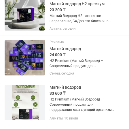
Магний водород Н2 премиум
23 200 ₸
Магний Водород Н2 - это пятое
направление, БАДов это биохакинг.
Биохакинг -это наука о омоложении и
Астана, сегодня
продлении жизни. Сегодня многие
учённые работают над этой темой,-как
бы омолодить и как продлить...
Реклама
Магний водород
24 000 ₸
Н2 Premium (Магний Водород) –
Современный продукт для
поддержания всех функций организма.
Семей, сегодня
Для чего нужен магний и водород?
Основное действие - Антикоагулянт
(функция разжижения крови). Магний
Магний водород
водород...
33 600 ₸
Н2 Premium (Магний Водород) –
Современный продукт для
поддержания всех функций организма.
Основное действие - Антикоагулянт
Алматы, 10 июля
(функция разжижения крови).
Превосходные антиоксидантные