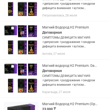
⚡️депрессия ⚡️раздражение ⚡️синдром
дефицита внимания ⚡️аутизм
⚡️тревожность,бессонница и трудности
Петропавловск, 28 июля
засыпания ⚡️мышечное подергивание
⚡️предменструальный...
Магний Водород Н2 Premium
Договорная
СИМПТОМЫ ДЕФИЦИТА МАГНИЯ:
⚡️депрессия ⚡️раздражение ⚡️синдром
дефицита внимания ⚡️аутизм
⚡️тревожность,бессонница и трудности
Актобе, 27 июля
засыпания ⚡️мышечное подергивание
⚡️предменструальный...
Магний водород H2 Premium. Dandelion
Договорная
СИМПТОМЫ ДЕФИЦИТА МАГНИЯ:
⚡️депрессия ⚡️раздражение ⚡️синдром
дефицита внимания ⚡️аутизм
⚡️тревожность,бессонница и трудности
Караганда, 27 июля
засыпания ⚡️мышечное подергивание
⚡️предменструальный...
Магний Водород H2 Premium (Оригинал)
23 000 ₸