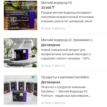
действия Н2 были...
Магний водород Н2
33 600 ₸
Продам магний водород последнего
поколения разработанный японскими
учеными, результат шикарный, лечит
рак! Premium (Магний - водород) – это
Астана, 3 августа
невероятное открытие в области
здоровья и благополучия....
Магний водород н2, принимаю заказы, при покупке есть бесплатная доставка
Договорная
Новый уникальный продукт для
профилактики, который омолодит и
оздоровит любого человека - 100%
натуральный БИО-продукт Магний-
Астана, 2 августа
Водород под названием Н2 Премиум.
👍🏻 Инновационный продукт 5
поколения,...
Продукты компании Dandelion
Договорная
‼️Коротко о продуктах компании
Dandelion: ✅ Магний Водорода H2
Premium - сердечные заболевания,
инсульт, инфаркт, головные боли,
Астана, 2 августа
камни в почках, раздражительность,