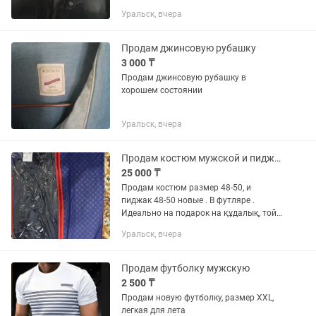
Уральск, вчера
Продам джинсовую рубашку
3 000 ₸
Продам джинсовую рубашку в
хорошем состоянии
Уральск, вчера
Продам костюм мужской и пиджак ( новые)
25 000 ₸
Продам костюм размер 48-50, и
пиджак 48-50 новые . В футляре .
Идеально на подарок на құдалық, той!
Цена костюма -20 тыс пиджак -10 тыс
Уральск, вчера
Продам футболку мужскую
2 500 ₸
Продам новую футболку, размер XXL,
легкая для лета