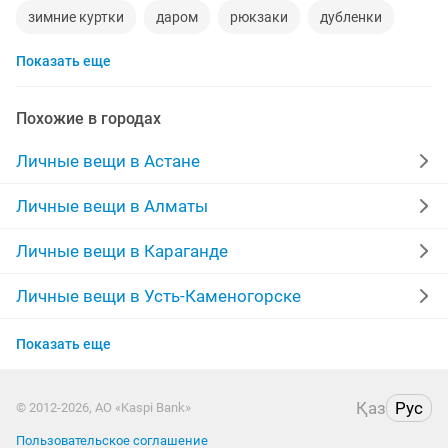
зимние куртки
даром
рюкзаки
дубленки
Показать еще
инвалидные коляски
дубленки мужские
кожаные куртки
спецодежда
джинсы
Похожие в городах
мужские зимние куртки
свадебное платье на прокат
Личные вещи в Астане
свадебное платье
серьги золотые
сумка
Личные вещи в Алматы
кроссовки
часы мужские
Личные вещи в Караганде
Личные вещи в Усть-Каменогорске
Личные вещи в Актобе
Показать еще
Личные вещи в Актау
Қаз
Рус
© 2012-2026, АО «Kaspi Bank»
Личные вещи в Костанае
Пользовательское соглашение