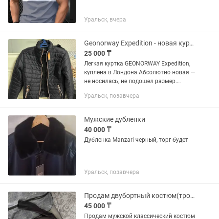
Уральск, вчера
Geonorway Expedition - новая куртка
25 000 ₸
Легкая куртка GEONORWAY Expedition,
куплена в Лондона Абсолютно новая —
не носилась, не подошел размер.
Идеально подойдет на весну, осень и
Уральск, позавчера
теплую зиму. Плотная качественная
ткань, аккуратные швы,...
Мужские дубленки
40 000 ₸
Дубленка Manzari черный, торг будет
Уральск, позавчера
Продам двубортный костюм(тройка)
45 000 ₸
Продам мужской классический костюм