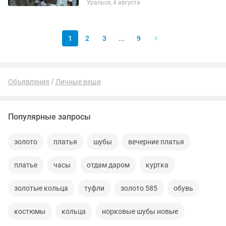
Уральск, 4 августа
1
2
3
...
9
Объявления
Личные вещи
Популярные запросы
золото
платья
шубы
вечерние платья
платье
часы
отдам даром
куртка
золотые кольца
туфли
золото 585
обувь
костюмы
кольца
норковые шубы новые