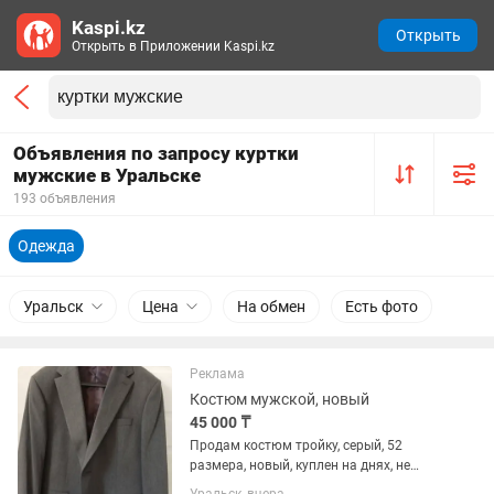
Kaspi.kz
Открыть
Открыть в Приложении Kaspi.kz
Объявления по запросу куртки
мужские в Уральске
193 объявления
Одежда
Уральск
Цена
На обмен
Есть фото
Реклама
Костюм мужской, новый
45 000 ₸
Продам костюм тройку, серый, 52
размера, новый, куплен на днях, не
надевался. Ер адамға костюм