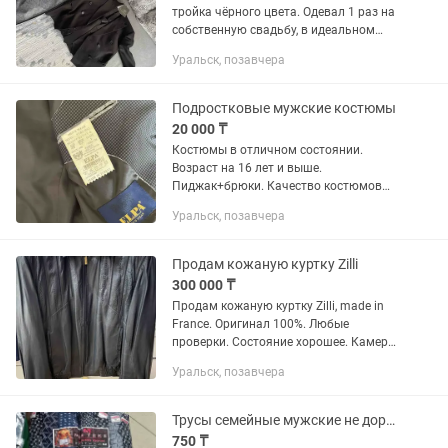
тройка чёрного цвета. Одевал 1 раз на
собственную свадьбу, в идеальном
состоянии. Размер 44, на рост 165-170
Уральск, позавчера
примерно. Брал в Сити центре за
70000, отдаю за 45000,...
Подростковые мужские костюмы
20 000 ₸
Костюмы в отличном состоянии.
Возраст на 16 лет и выше.
Пиджак+брюки. Качество костюмов
отличное. Надевали пару раз на
Уральск, позавчера
выпускной. Цена 20000 тг за один
костюм. Купите 2 сразу сделаю скидку.
Продам кожаную куртку Zilli
300 000 ₸
Продам кожаную куртку Zilli, made in
France. Оригинал 100%. Любые
проверки. Состояние хорошее. Камера
не передает всю красоту. Размер 54.
Уральск, позавчера
Цена 300.000
Трусы семейные мужские не дорого
750 ₸