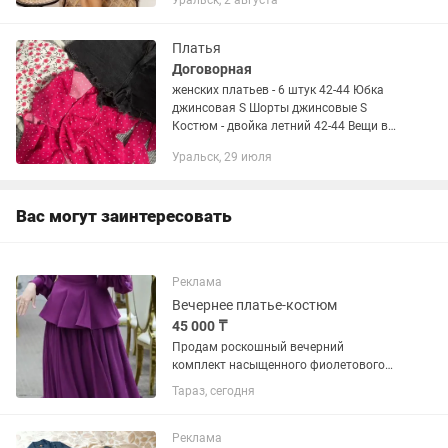
Уральск, 2 августа
Платья
Договорная
женских платьев - 6 штук 42-44 Юбка
джинсовая S Шорты джинсовые S
Костюм - двойка летний 42-44 Вещи в
идеальном состоянии Отдам все за
Уральск, 29 июля
небольшую сумму
Вас могут заинтересовать
Реклама
Вечернее платье-костюм
45 000 ₸
Продам роскошный вечерний
комплект насыщенного фиолетового
(пурпурного) цвета. Костюм выглядит
Тараз, сегодня
как элегантное платье в пол, но
состоит из двух раздельных элементов,
что очень удобно в носке. Идеально...
Реклама