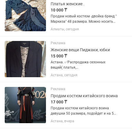
Платья женские .
10 000 ₸
Продам новый костюм -двойка бренд "
Маркиза" 48 размера. Можно носить
юбку с белым топом или чёрным ,а
Алматы, сегодня
сверху пиджак очень стильно и
красиво смотрится . За 10 тыс продам
,покупала дорого. Живу ниже...
Реклама
Женские вещи Пиджаки, юбки
15 000 ₸
Астана. ✅Распродажа сезонных
вещей( платья,
футболки,сарафаны,костюмы,топы,
Астана, сегодня
блузки , юбки, и мн.др) ✅Продаются
стильные женские пиджаки. Отличные
базовые модели для делового,
Реклама
классического или...
Продам костюм китайского воина
17 000 ₸
Продам костюм китайского воина
девушки 50 размера, подойдет и на 52.
Рубашка в виде кимоно на запах, и
Астана, вчера
юбка на запах. В комплект входит
нарукавники и пояс из искусственной