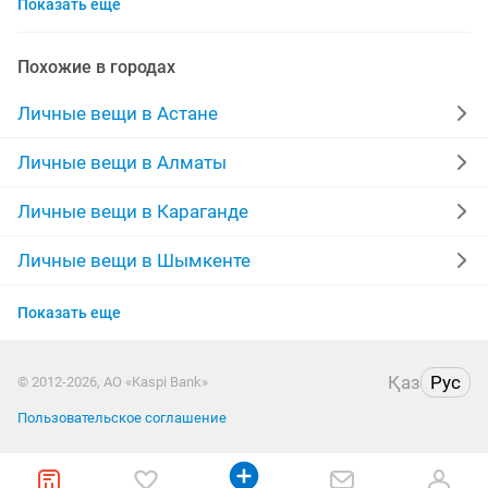
Показать еще
спецодежда
джинсы
куртки мужские
мужские зимние куртки
свадебное платье на прокат
Похожие в городах
золотые цепочки
свадебное платье
Личные вещи в Астане
серьги золотые
сумка
шубы мутон
обувь
Личные вещи в Алматы
часы мужские
футболки
выпускные платья
Личные вещи в Караганде
сумки женские
Личные вещи в Шымкенте
Личные вещи в Усть-Каменогорске
Показать еще
Личные вещи в Актобе
Қаз
Рус
© 2012-2026, АО «Kaspi Bank»
Личные вещи в Актау
Пользовательское соглашение
Личные вещи в Павлодаре