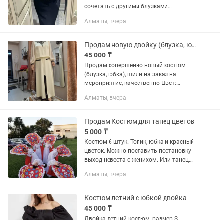
сочетать с другими блузками
костюмами
Алматы, вчера
Продам новую двойку (блузка, юбка) сшитую на заказ
45 000 ₸
Продам совершенно новый костюм
(блузка, юбка), шили на заказ на
мероприятие, качественно Цвет:
Айвори, с национальным орнаментом
Алматы, вчера
Размер: 48-50 Продаем в связи с
отменой мероприятия и
ненадобностью,...
Продам Костюм для танец цветов
5 000 ₸
Костюм 6 штук. Топик, юбка и красный
цветок. Можно поставить постановку
выход невеста с женихом. Или танец
цветов. Костюмы по 8000 тг. В
Алматы, вчера
хорошем состояний. Есть торг,
ред,рассрочка
Костюм летний с юбкой двойка
45 000 ₸
Двойка летний костюм, размер S