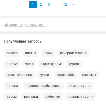
1
2
3
...
12
Объявления
Личные вещи
Популярные запросы
золото
платья
шубы
вечерние платья
платье
часы
отдам даром
куртка
золотые кольца
туфли
золото 585
костюмы
кольца
норковые шубы новые
зимние куртки
даром
рюкзаки
дубленки
кожаные куртки