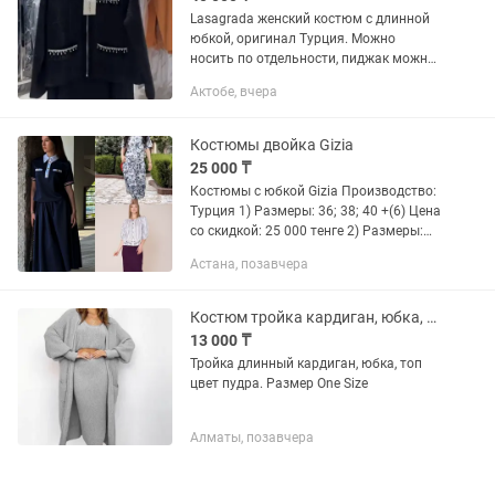
Lasagrada женский костюм с длинной
юбкой, оригинал Турция. Можно
носить по отдельности, пиджак можно
носить как полупальто на подкладке с
Актобе, вчера
нитками люрекса. Юбка трапеция
длинное в пол. Отлично...
Костюмы двойка Gizia
25 000 ₸
Костюмы с юбкой Gizia Производство:
Турция 1) Размеры: 36; 38; 40 +(6) Цена
со скидкой: 25 000 тенге 2) Размеры:
44; 46; 48 +(6) Цена со скидкой: 65 000
Астана, позавчера
тенге 3) Размеры: 36; 38; 40; 42 +(6)
Цена...
Костюм тройка кардиган, юбка, топ
13 000 ₸
Тройка длинный кардиган, юбка, топ
цвет пудра. Размер One Size
Алматы, позавчера