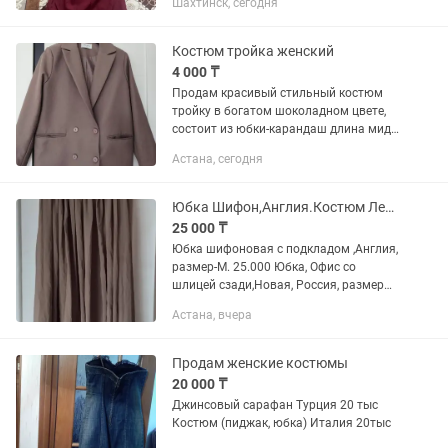
Шахтинск, сегодня
воротником-стойкой и мини-
юбка.Костюм ушивали в ателье под
заказ,...
Костюм тройка женский
4 000 ₸
Продам красивый стильный костюм
тройку в богатом шоколадном цвете,
состоит из юбки-карандаш длина миди,
жилетка и пиджак свободного кроя.
Астана, сегодня
Можно носить всё по отдельности.
Цена минимальная. Размер...
Юбка Шифон,Англия.Костюм Летний,ОАЭ. Юбка,Офис,РФ.Пиджак,Лен,Англия, Новый
25 000 ₸
Юбка шифоновая с подкладом ,Англия,
размер-М. 25.000 Юбка, Офис со
шлицей сзади,Новая, Россия, размер
-52. 25.000 Костюм Бирюзовый Летний,
Астана, вчера
ОАЭ, Новый, р52. Цена - 30.000.
Платье,Шифон,Франция,размер...
Продам женские костюмы
20 000 ₸
Джинсовый сарафан Турция 20 тыс
Костюм (пиджак, юбка) Италия 20тыс