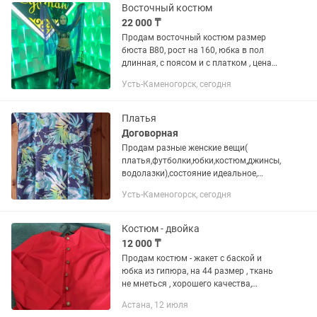
кожи. Покупала на...
Восточный костюм
22 000 ₸
Продам восточный костюм размер
бюста В80, рост на 160, юбка в пол
длинная, с поясом и с платком , цена
22.000 без торга, писать
Усть-Каменогорск, сегодня
Платья
Договорная
Продам разные женские вещи(
платья,футболки,юбки,костюм,джинсы,
водолазки),состояние идеальное,
размер 46- 48. Цена договорная.
Усть-Каменогорск, сегодня
Костюм - двойка
12 000 ₸
Продам костюм - жакет с баской и
юбка из гипюра, на 44 размер , ткань
не мнеться , хорошего качества,
подклад жакета из натуральной ткани,
Астана, 12 июля
приятная к телу