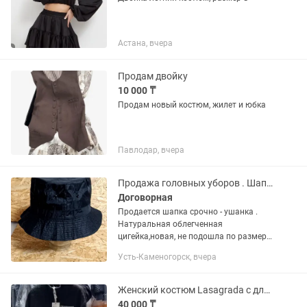
Астана, вчера
Продам двойку
10 000 ₸
Продам новый костюм, жилет и юбка
Павлодар, вчера
Продажа головных уборов . Шапка-ушанка
Договорная
Продается шапка срочно - ушанка .
Натуральная облегченная
цигейка,новая, не подошла по размеру.
Производство - Турция . Размер указан
Усть-Каменогорск, вчера
XL , но желательно примерить . Цена
-20 000 тенге . Продается...
Женский костюм Lasagrada с длинной юбкой
40 000 ₸