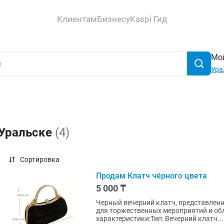
Клиентам
Бизнесу
Kaspi Гид
Мой
Ура
 Уральске
(4)
Сортировка
Продам Клатч чёрного цвета
5 000 ₸
Черный вечерний клатч, представлен
для торжественных мероприятий и о
характеристики:Тип: Вечерний клатч...