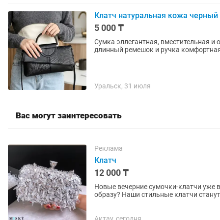
Клатч натуральная кожа черный
5 000 ₸
Сумка эллегантная, вместительная и 
длинный ремешок и ручка комфортная
Уральск, 31 июля
Вас могут заинтересовать
Реклама
Клатч
12 000 ₸
Новые вечерние сумочки-клатчи уже в наличии! Ищете идеальное до
образу? Наши стильные клатчи стану
случая. Подойдут для: • свадеб и...
Актау, сегодня