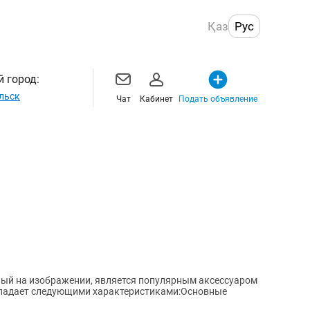
Қаз
Рус
 город:
льск
Чат
Кабинет
Подать объявление
ный на изображении, является популярным аксессуаром
бладает следующими характеристиками:Основные