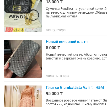
18 000 ₸
Сумочка Fendi из натуральной кожи ,2
на вечер с длинным ремешком ,Образе
пыльник,магнитная...
Актау, вчера
Новый вечерний клатч
5 000 ₸
Новый вечерний клатч. Абсолютно нов
Алматы, вчера
Платье Giambattista Valli ♡ H&M
95 000 ₸
Воздушное розовое мини-платье от Gia
состоянии, не ношено. К нему имеютс