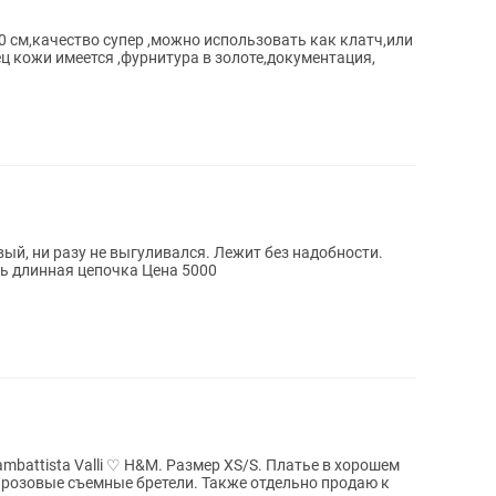
0 см,качество супер ,можно использовать как клатч,или
ц кожи имеется ,фурнитура в золоте,документация,
ый, ни разу не выгуливался. Лежит без надобности.
Блестит и сверкает очень красиво. Есть длинная цепочка Цена 5000
mbattista Valli ♡ Н&М. Размер XS/S. Платье в хорошем
я розовые съемные бретели. Также отдельно продаю к