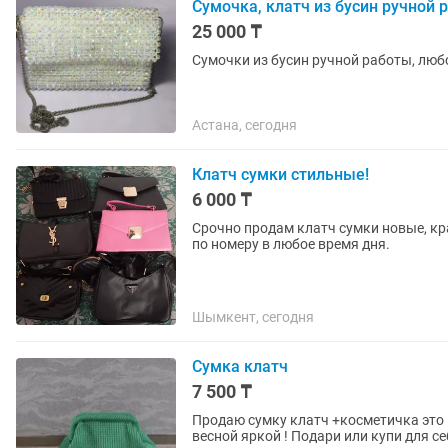
Сумочка, клатч из бусин ручной 
25 000 ₸
Сумочки из бусин ручной работы, люб
Астана, сегодня
Клатч сумки стильные!
6 000 ₸
Срочно продам клатч сумки новые, кр
по номеру в любое время дня.
Шымкент, сегодня
Сумка клатч
7 500 ₸
Продаю сумку клатч +косметичка это все 2в1 -стильный -красивый -яркий - 
весной яркой ! Подари или купи для себя ! Р