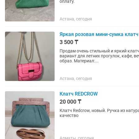
оплату.
Астана, сегодня
Яркая розовая мини-сумка клатч
3 500 ₸
Продам очень стильный и яркий клатч (ми
вариант для летних прогулок, кафе, в
образ. Материал:...
Астана, сегодня
Клатч REDCROW
20 000 ₸
Клатч Redcrow, новый. Ручка из натураль
качество
Алматы, сегодня