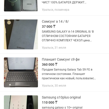
ЧИСТ 100% БАТАРЕЯ ДЕРЖИТ
ОТЛИЧНО ! ОРИГИНАЛ ДОРОГОЙ
Уральск, позавчера
ЧЕХОЛ / ОРИГИНАЛ ЗАРЯДКА /
УРАЛЬСК АКСАЙ ДОСТАВКА
ГАРАНТИЯ КАСПИЙ РАССРОЧКА 00-12
Самсунг а 14 / 8/
37 000 ₸
SAMSUNG GALAXY A-14 ORIGINAL 8/ В
ОТЛИЧНОМ СОСТОЯНИИ БАТАРЕЯ
ОТЛИЧНО КОМПЛЕКТ ЧЕХОЛ цена
ОКОНЧАТЕЛЬНО УРАЛЬСК АКСАЙ
Уральск, 31 июля
ДОСТАВКА
Планшет Самсунг с9 фе
360 000 ₸
Продам Samsung Galaxy Tab S9 FE в
отличном состоянии. Планшет
практически как новый, пользовались
аккуратно около полугода. Не роняли,
Уральск, 30 июля
не мочили, работает идеально, без
каких-либо проблем. В...
Samsung s10plus original
110 000 ₸
samsung galaxy s 10+ original