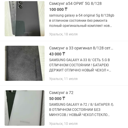
уральск...
Самсунг а54 ОРИГ 5G 8/128
100 000 ₸
samsung galaxy a-54 original 5g 8/128gb
в отличном состоянии без ремонта
полный оригинальный комплект новый
чехол стекло доки уральск аксай
Уральск, 18 июля
доставка
Самсунг а 33 оригинал 8/128 сеть 5G
43 000 ₸
SAMSUNG GALAXY A-33 8/ СЕТЬ 5.G В
ОТЛИЧНОМ СОСТОЯНИИ ! БАТАРЕЮ
ДЕРЖИТ ОТЛИЧНО НОВЫЙ ЧЕХОЛ +
СТЕКЛО ЗАЩИТА ДОСТАВКА ЕСТЬ
Уральск, 11 июля
Самсунг а 72
50 000 ₸
SAMSUNG GALAXY A-72 / 8/ БАТАРЕЯ 💪
В ОТЛИЧНОМ СОСТОЯНИИ БЕЗ
МИНУСОВ / НОВЫЙ ЧЕХОЛ СТЕКЛО
ЗАРЯДКА / УРАЛЬСК АКСАЙ
Уральск, 10 июля
ДОСТАВКА