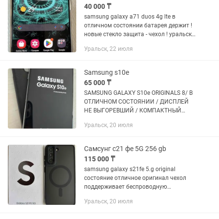
40 000 ₸
samsung galaxy a71 duos 4g lte в
отличном состоянии батарея держит !
новые стекло защита - чехол ! уральск
аксай доставка
Уральск, 22 июля
Samsung s10e
65 000 ₸
SAMSUNG GALAXY S10e ORIGINALS 8/ В
ОТЛИЧНОМ СОСТОЯНИИ / ДИСПЛЕЙ
НЕ ВЫГОРЕВШИЙ / КОМПАКТНЫЙ
ОЧЕНЬ БЫСТРО/ НОВЫЙ ЧЕХОЛ
Уральск, 20 июля
СТЕКЛО / БАТАРЕЯ ОТЛИЧНО /
УРАЛЬСК АКСАЙ
Самсунг с21 фе 5G 256 gb
115 000 ₸
samsung galaxy s21fe 5.g original
состояние отличное оригинал чехол
поддерживает беспроводную
информацию зарядку ! стекло защита
Уральск, 20 июля
полный оригинал комплект есть
каспий рассрочка 00/12-00/24 red