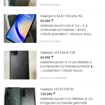
💪💪✅ Face ID ОТПЕЧАТОК ПАЛЬЦЕВ /
Уральск, вчера
НОВЫЙ ЧЕХОЛ СТЕКЛО / ДОКУМЕНТ
ЕСТЬ ! УРАЛЬСК АКСАЙ ДОСТАВКА
Самсунг а 34 8/128 сеть 5G
65 000 ₸
SAMSUNG GALAXY A34 8/ 5.G ✅💪 В
ОТЛИЧНОМ СОСТОЯНИИ / ЧЕХОЛ
СТЕКЛО ДОКУМЕНТ / УРАЛЬСК АКСАЙ
ДОСТАВКА ЕСТЬ
Уральск, вчера
Самсунг s10 Lite 8/128
60 000 ₸
SAMSUNG GALAXY S 10 Lite ORIGINAL 8.
В ОТЛИЧНОМ СОСТОЯНИИ БАТАРЕЯ 🔋
✅💪КОМПЛЕКТ СТЕКЛО ЧЕХОЛ
ОРИГИНАЛ БЛОК УРАЛЬСК АКСАЙ
Уральск, позавчера
ДОСТАВКА ГАРАНТИЯ
Самсунг с22 8/128 5G
135 000 ₸
SAMSUNG GALAXY S-22 ORIGINAL 8/ 5.G
В РЕДКОМ СОСТОЯНИИ ДИСПЛЕЙ