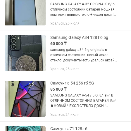
SAMSUNG GALAXY A-32 ORIGINALS 6/ в
отличном состоянии батарея мощная !
комплект новые стекло + чехол доки !
УРАЛЬСК АКСАЙ
Уральск, 25 июля
Samsung Galaxy А34 128 Гб 5g
60 000 ₸
samsung galaxy a34 5.g originals в
отличном состоянии! новый чехол
стекло! документы есть уральск аксай
доставка каспий рассрочка 00-12
Уральск, 25 июля
каспий ред
Самсунг а 54 256 гб 5G
85 000 ₸
SAMSUNG GALAXY A-54 / 5.G. 8/ 🔋✅ В
ОТЛИЧНОМ СОСТОЯНИИ БАТАРЕЯ 💪✅
🔋НОВЫЙ ЧЕХОЛ СТЕКЛО ДОКИ !
УРАЛЬСК АКСАЙ ДОСТАВКА
Уральск, 24 июля
Самсунг а71 128.гб