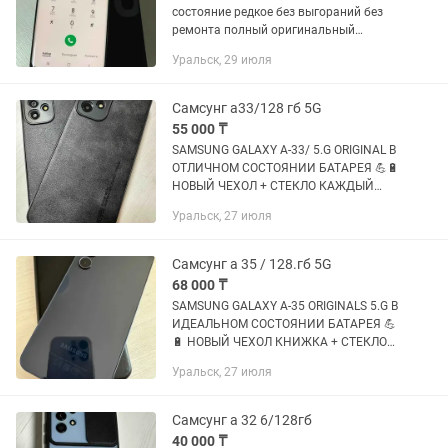
состояние редкое без выгораний без
ремонта полный оригинальный
комплект + броне пленка чехол 💪
Уральск, 29 июля
батарея держит отлично каспий
рассрочка 00-12 каспий red ! уральск
аксай...
Самсунг а33/128 гб 5G
55 000 ₸
SAMSUNG GALAXY A-33/ 5.G ORIGINAL В
ОТЛИЧНОМ СОСТОЯНИИ БАТАРЕЯ 💪🔋
НОВЫЙ ЧЕХОЛ + СТЕКЛО КАЖДЫЙ
УРАЛЬСК АКСАЙ ДОСТАВКА КАСПИЙ
Уральск, 27 июля
РАССРОЧКА 00-12/ КАСПИЙ РЭД
Самсунг а 35 / 128.гб 5G
68 000 ₸
SAMSUNG GALAXY A-35 ORIGINALS 5.G В
ИДЕАЛЬНОМ СОСТОЯНИИ БАТАРЕЯ 💪
🔋 НОВЫЙ ЧЕХОЛ КНИЖКА + СТЕКЛО
ЗАЩИТА УРАЛЬСК АКСАЙ ДОСТАВКА
Уральск, 27 июля
КАСПИЙ РАССРОЧКА
Самсунг а 32 6/128гб
40 000 ₸