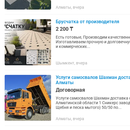
Алматы, вчера
Брусчатка от производителя
2 200 ₸
Есть готовые, Производим качественную брусчатку напрямую от производителя
Изготавливаем прочную и долговечную
и коммерческих...
Шымкент, вчера
Услуги самосвалов Шахман дост
Алматы
Договорная
Услуги самосвалов Шахман доставка 
Алматинской области 1 Сникерс завод
Щебня и песка мытого) 50/50 по...
Алматы, вчера