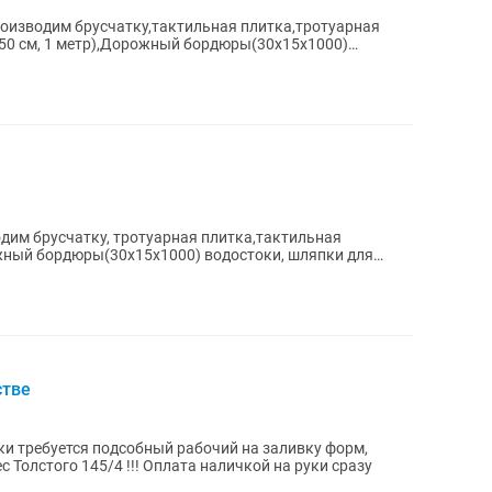
зводим бpусчатку,тактильная плитка,тротуарная
(50 см, 1 метр),Дорожный бордюры(30х15х1000)
им бpусчатку, тротуарная плитка,тактильная
ожный бордюры(30х15х1000) водостоки, шляпки для
стве
тки требуется подсобный рабочий на заливку форм,
ес Толстого 145/4 !!! Оплата наличкой на руки сразу