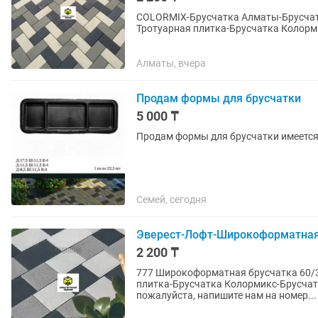
СОLORMIX-Брусчатка Алматы-Брусчат
Тротуарная плитка-Брусчатка Колормикс-Бр
дозвонились, пожалуйста, напишите на
Алматы, вчера
Продам формы для брусчатки
5 000 ₸
Продам формы для брусчатки имеется н
Семей, сегодня
Эверест-Лофт-Широкоформатная 
2 200 ₸
777 Широкоформатная брусчатка 60/30-СОLORMIX-Брусчатка завод Алматы-Тротуарная
плитка-Брусчатка Колормикс-Брусчатка color-mix за
пожалуйста, напишите нам на номер...