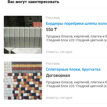
Вас могут заинтересовать
Реклама
Бордюры поребрики шляпы кол
550 ₸
Продажа блоков, кирпичей, плитки и брусчатки В наличии: •Перегородоч
•Гладкий блок х20 •Гладкий цветной 
(кладка 40×40) •Шляпы...
Алматы, сегодня
Реклама
Сплитерные блоки, брусчатка
Договорная
Продажа блоков, кирпичей, плитки и брусчатки В наличии: •Перегородоч
•Гладкий блок х20 •Гладкий цветной 
(кладка 40×40) •Шляпы...
Алматы, сегодня