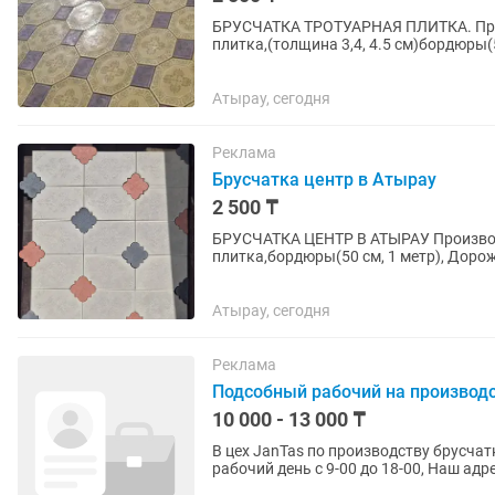
БРУСЧАТКА ТРОТУАРНАЯ ПЛИТКА. Прои
плитка,(толщина 3,4, 4.5 см)бордюры
водостоки,шляпки для забора и...
Атырау, сегодня
Реклама
Брусчатка центр в Атырау
2 500 ₸
БРУСЧАТКА ЦЕНТР В АТЫРАУ Производ
плитка,бордюры(50 см, 1 метр), Дор
забора и колонн, (50x50, 45x45,...
Атырау, сегодня
Реклама
Подсобный рабочий на производ
10 000 - 13 000 ₸
В цех JanTas по производству брусча
рабочий день с 9-00 до 18-00, Наш адр