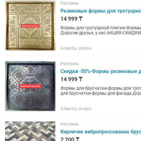
Реклама
Резиновые формы для тротуарно
14 999 ₸
Формы для тротуарной плитки-Формы
Дорогие друзья, у нас АКЦИЯ-СКИДКИ-
метров! Успейте, спешите...
Алматы, вчера
Реклама
Скидки -50%-Формы резиновые дл
14 999 ₸
Формы для брусчатки-формы для тро
для брусчатки-формы для фасада Дорогие друзья, у нас АКЦИЯ-СКИДКИ-АКЦИЯ-до -50%!-при
покупке от 5-10 квадратных...
Алматы, вчера
Реклама
Кирпичик вибропрессованна брус
2 200 ₸