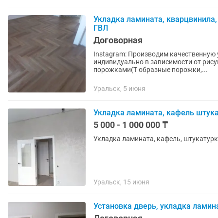
Укладка ламината, кварцвинила
ГВЛ
Договорная
Instagram: Производим качественную укладку: Паркета, инженерной доски(цена
индивидуально в зависимости от рису
порожками(T образные порожки,...
Уральск, 5 июня
Укладка ламината, кафель штук
5 000 - 1 000 000 ₸
Укладка ламината, кафель, штукатурк
Уральск, 15 июня
Установка дверь, укладка ламин