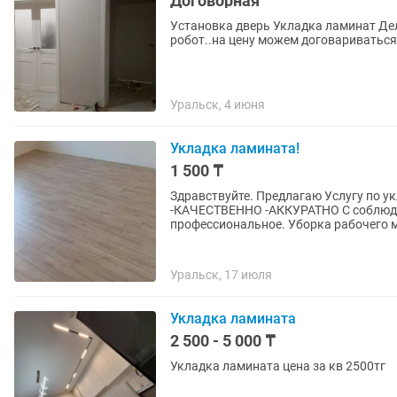
Договорная
Установка дверь Укладка ламинат Делаем быстро и качественно гарантироваем на своих
робот..на цену можем договариваться
Уральск, 4 июня
Укладка ламината!
1 500 ₸
Здравствуйте. Предлагаю Услугу по у
-КАЧЕСТВЕННО -АККУРАТНО С соблюден
профессиональное. Уборка рабочего м
Уральск, 17 июля
Укладка ламината
2 500 - 5 000 ₸
Укладка ламината цена за кв 2500тг