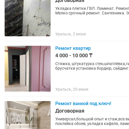
Договорная
Укладка плитки.ГВЛ. Ламинат. Ремон
Мелко срочный ремонт. Сантехника. Э
Уральск, 2 июня
Ремонт квартир
4 000 - 10 000 ₸
Стяжка, штукатурка стен,шпатлёвка,г
брусчатки установка бордюр, сайдинг
Уральск, 20 июня
Ремонт ванной под ключ!
Договорная
Универсал,большой опыт и стаж,все в
поклейка обоев, укладка кафеля, лами