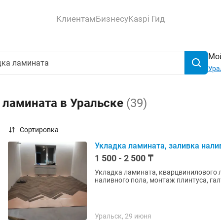
Клиентам
Бизнесу
Kaspi Гид
Мой
Ура
 ламината в Уральске
(39)
Сортировка
Укладка ламината, заливка нали
1 500 - 2 500 ₸
Укладка ламината, кварцвинилового л
наливного пола, монтаж плинтуса, гал
Уральск, 29 июня