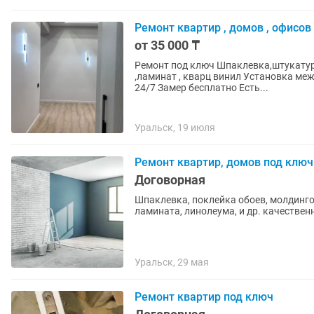
Ремонт квартир , домов , офисов
от 35 000 ₸
Ремонт под ключ Шпаклевка,штукатурка Покраска стен, поклейка обоев Укладка плитки
,ламинат , кварц винил Установка межкомнатных дверей Натяжные потолки звоните пишите
24/7 Замер бесплатно Есть...
Уральск, 19 июля
Ремонт квартир, домов под ключ
Договорная
Шпаклевка, поклейка обоев, молдингов
ламината, линолеума, и др. качественн
Уральск, 29 мая
Ремонт квартир под ключ