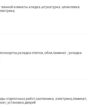
т ванной комнаты.кладка.штукатурка. шпаклевка.
лектрика.
ипсокартон,укладка плитки, обои,ламинат , укладка
.
иды отделочных работ,сантехника, электрика,ламинат,
нат, установка дверей