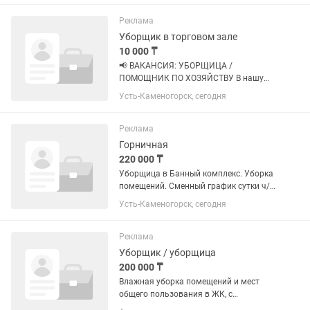
Реклама
Уборщик в торговом зале
10 000 ₸
📢 ВАКАНСИЯ: УБОРЩИЦА /
ПОМОЩНИК ПО ХОЗЯЙСТВУ В нашу
команду требуется ответственная,
Усть-Каменогорск, сегодня
аккуратная и трудолюбивая уборщица.
Обязанности: • Поддержание чистоты в
магазине. • Влажная уборка
Реклама
помещений. •...
Горничная
220 000 ₸
Уборщица в Банный комплекс. Уборка
помещений. Сменный график сутки ч/з
трое. 8 выходов в месяц, смена 27.500
Усть-Каменогорск, сегодня
Реклама
Уборщик / уборщица
200 000 ₸
Влажная уборка помещений и мест
общего пользования в ЖК, с
понедельника по пятницу, с 08:00 до