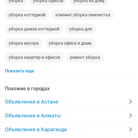
уборка
уборка офисов
уборка на дому
уборка коттеджей
клининг уборка химчистка
уборка домов коттеджей
уборка для
уборка мусора
уборка офиса и дома
уборка квартир и офисов
ремонт уборка
Показать еще
уборка квартир и коттеджей
ищу работу уборка
уборка квартир и домов
уборка участка
Похожие в городах
уборка строительного мусора
уборка полным
Объявления в Астане
коттедж уборка
уборка мусора работа
Объявления в Алматы
уборка в доме
вывоз мусор уборка
Объявления в Караганде