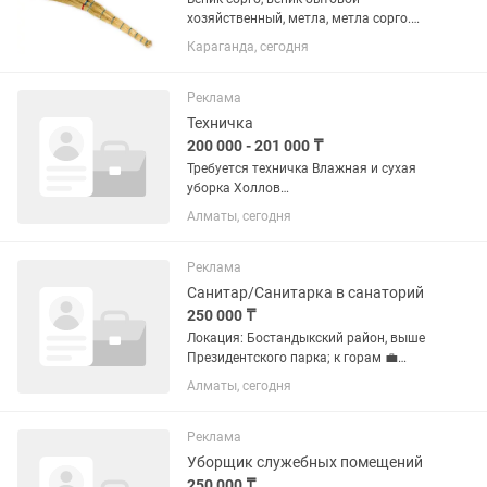
хозяйственный, метла, метла сорго.
Только оптом. Минимальная партия 50
Караганда, сегодня
штук. Партиями менее чем 50 штук не
отпускаем. Веник сорго (3-х лучевой).
Ширина рабочей части:27 см....
Реклама
Техничка
200 000 - 201 000 ₸
Требуется техничка Влажная и сухая
уборка Холлов
,помещение,коридоры,санузлы График
Алматы, сегодня
2/2 с 8.00 20.00 Официальное
оформление 200000 т чистыми на руки
Реклама
Санитар/Санитарка в санаторий
250 000 ₸
Локация: Бостандыкский район, выше
Президентского парка; к горам 💼
Официальное трудоустройство 🧹
Алматы, сегодня
Обязанности: Поддержание чистоты и
санитарного состояния помещений
Влажная уборка,...
Реклама
Уборщик служебных помещений
250 000 ₸