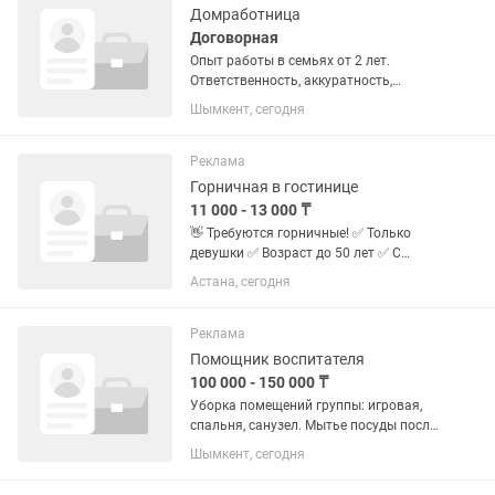
Домработница
Договорная
Опыт работы в семьях от 2 лет.
Ответственность, аккуратность,
честность и пунктуальность.
Шымкент, сегодня
Поддержание идеальной чистоты во
всех помещениях дома. Влажная и
сухая уборка. Стирка, глажка и уход
Реклама
за...
Горничная в гостинице
11 000 - 13 000 ₸
👋 Требуются горничные! ✅ Только
девушки ✅ Возраст до 50 лет ✅ С
опытом работы 🕗 График: 08:00–20:00
Астана, сегодня
▪️5/2 или 2/2 💰 Оплата: 11 000-13 000 тг
🍽️ Двухразовое питание Обязанности:
▪️ Уборка...
Реклама
Помощник воспитателя
100 000 - 150 000 ₸
Уборка помещений группы: игровая,
спальня, санузел. Мытье посуды после
приема пищи. Уборка уличных
Шымкент, сегодня
площадок. Опыт Приветствуется.
Трудолюбивая, ответственная,