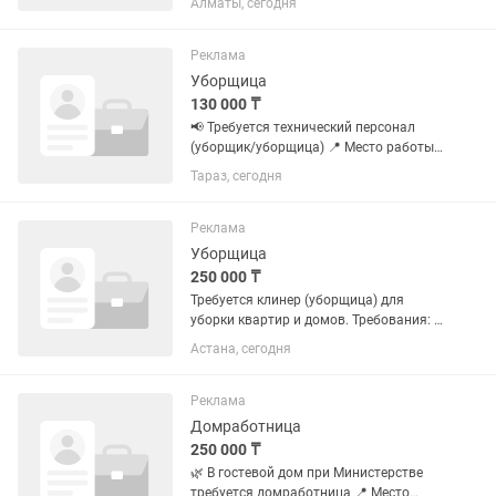
Алматы, сегодня
17:00. Кому интересно звоните, писать
не надо. Официальное
трудоустройство.
Реклама
Уборщица
130 000 ₸
📢 Требуется технический персонал
(уборщик/уборщица) 📍 Место работы:
АГНКС «КазМетан Про», г. Тараз
Тараз, сегодня
Условия: 💰 Заработная плата — 130
000 тенге "на руки"; 🕒 График работы:
сутки через двое; 📄...
Реклама
Уборщица
250 000 ₸
Требуется клинер (уборщица) для
уборки квартир и домов. Требования: •
Опыт работы в уборке квартир и домов
Астана, сегодня
приветствуется. • Аккуратность,
ответственность и внимательность к
деталям. • Пунктуальность...
Реклама
Домработница
250 000 ₸
🌿 В гостевой дом при Министерстве
требуется домработница 📍 Место