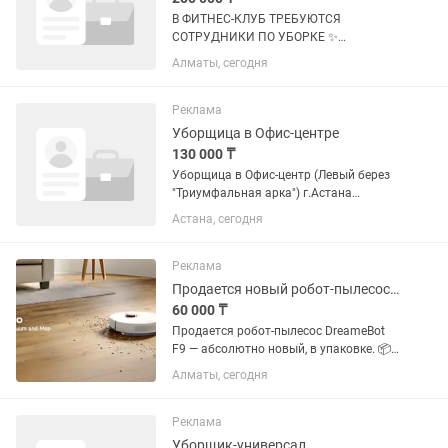
В ФИТНЕС-КЛУБ ТРЕБУЮТСЯ
СОТРУДНИКИ ПО УБОРКЕ ✨
Требования: • Ответственность и
Алматы, сегодня
аккуратность • Чистоплотность •
Пунктуальность • Внимательность к
деталям • Соблюдение стандартов
Реклама
чистоты • Умение...
Уборщица в Офис-центре
130 000 ₸
Уборщица в Офис-центр (Левый берез
"Триумфальная арка") г.Астана
проспект Мангилик Ел, 38 Опыт
Астана, сегодня
работы: не требуется Формат работы:
на месте работодателя В офис центр
"Триумф" требуется сотрудник...
Реклама
Продается новый робот-пылесос DreameBot F9 , в упаковке.
60 000 ₸
Продается робот-пылесос DreameBot
F9 — абсолютно новый, в упаковке. 📦
Состояние: новый, не использовался 🔋
Алматы, сегодня
Мощный аккумулятор, длительное
время работы 🧠 Умная навигация и
построение карты помещения 📱...
Реклама
Уборщик-универсал