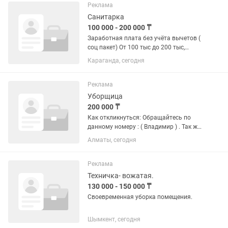
исполнительная и любящая детей
Реклама
женщина...
Санитарка
100 000 - 200 000 ₸
Заработная плата без учёта вычетов (
соц пакет) От 100 тыс до 200 тыс,
график 5/2 Обязанности: Ежедневная
Караганда, сегодня
текущая и генеральная уборка
помещений клиники. Соблюдение
санитарно-эпидемиологического...
Реклама
Уборщица
200 000 ₸
Как откликнуться: Обращайтесь по
данному номеру : ( Владимир ) . Так же
напишите на какую вакансию
Алматы, сегодня
претендуете , и прикрепите резюме с
фото!!! Заработная плата: 200 000 тг в
месяц. График...
Реклама
Техничка- вожатая.
130 000 - 150 000 ₸
Своевременная уборка помещения.
Шымкент, сегодня