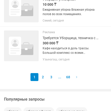
10 000 ₸
Ежедневная уборка Влажная уборка
полов во всех помещениях.
Семей, сегодня
Реклама
Требуется Уборщица, техничка с проживанием в кафе
300 000 ₸
Кафе находиться в доль трассы.
Большой комплекс со всеми
условиями. Уборка кухни, зала,
Узынагаш, сегодня
санузлов и подсобных помещений
•Поддержание чистоты и порядка в
течение дня •Мытье полов,
поверхностей, уборка...
1
2
3
...
68
Популярные запросы