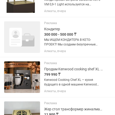
VM 0,9-1 Light используется на
предприятиях общественного питания
Алматы, вчера
и торговли для демонстрации,
охлаждения и кратковременного
хранения тортов, пирожных и других...
Реклама
Кондитер
300 000 - 500 000 ₸
МЫ ИЩЕМ КОНДИТЕРА В КЕТО-
ПРОЕКТ! Мы создаем безупречные
низкоуглеводные десерты, торты и
Алматы, вчера
выпечку премиум-качества. Мы
открыли новый технологичный цех в
Алматы и ищем в команду
Реклама
талантливого мастера,...
Продам Kenwood cooking shef XL -KCL 96
799 990 ₸
Kenwood Cooking Chef XL — кухня
будущего в одной машине Kenwood
Cooking Chef XL — это кухонная
Алматы, вчера
машина нового поколения, которая
объединяет функции мощного
планетарного миксера и индукционной
Реклама
плиты....
Жер стол трансформер жиналмалы жозы
11 900 ₸