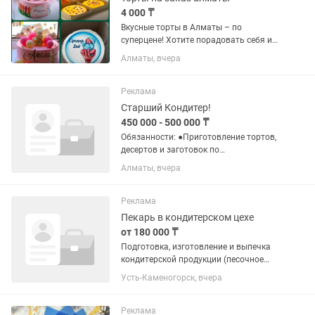
4 000 ₸
Вкусные торты в Алматы – по
суперцене! Хотите порадовать себя и
близких свежими и вкусными тортами?
Алматы, вчера
Мы предлагаем: 🍰 Классические торты
– всего 5500 тг/кг 🎂 Бенто-торты (300-
400 г) – всего...
Реклама
Старший Кондитер!
450 000 - 500 000 ₸
Обязанности: ●Приготовление тортов,
десертов и заготовок по
технологическим картам. ●контроль
Алматы, вчера
качества продукции ●создание новых
рецептов ●поддержание чистоты на
рабочем месте. Требования: Умение...
Реклама
Пекарь в кондитерском цехе
от 180 000 ₸
Подготовка, изготовление и выпечка
кондитерской продукции (песочное
печенье, медовые торты); р-н Жд
Усть-Каменогорск, вчера
вокзала, Защита, 5/2.
Реклама