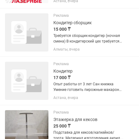
Астана, вчера
станке можно изготавливать: Для
дома и интерьера Карты мира с
подсветкой. Настенные...
Реклама
Кондитер сборщик
15 000 ₸
Требуется сборщик-кондитер (ночная
смена) В кондитерский цех требуется
сборщик-кондитер. Обязанности: •
Алматы, вчера
Сборка и оформление тортов и
десертов. • Работа по технологическим
картам. • Соблюдение...
Реклама
Кондитер
17 000 ₸
Опыт работы от 3 лет Сан книжка
Умение готовить пирожные макарон
Умение работать со всеми видами
Астана, вчера
теста,крема,начинок Опыт
изготовления заказных тортов
Условия: З/п 17000 за смену С 8:00
Реклама
до...
Этажерка для кексов
25 000 ₸
Подставка для кексов/капкейков/
торта: Материал изготовления акрил (