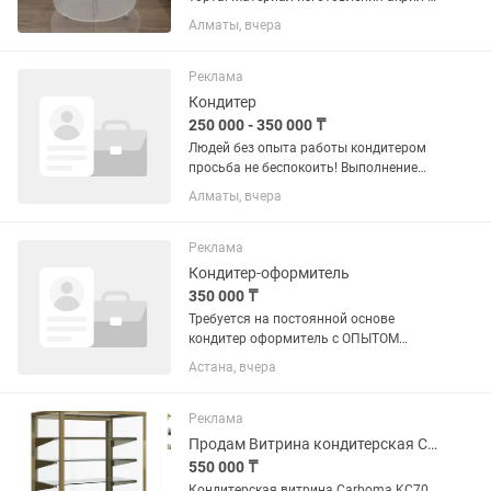
прочная , прозрачная ) Размеры: 45см;
Алматы, вчера
40см; 35см; 30см; 20см Ножки
Крепления на каждый ярус (4 штуки)
Реклама
Кондитер
250 000 - 350 000 ₸
Людей без опыта работы кондитером
просьба не беспокоить! Выполнение
производственных операций в
Алматы, вчера
кондитерском цехе в соответствии с
рецептами и стандартами качества.
Приготовление и украшение...
Реклама
Кондитер-оформитель
350 000 ₸
Требуется на постоянной основе
кондитер оформитель с ОПЫТОМ
работы, сборка тортов, декорирование
Астана, вчера
тортов, пирожных ,оформление и т.д
График работы 6/1 , с 8.00 до 18.00!
Пишите пожалуйста на , оклад...
Реклама
Продам Витрина кондитерская Carboma
550 000 ₸
Кондитерская витрина Carboma KC70