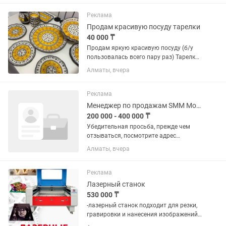
Реклама
Продам красивую посуду тарелки
40 000 ₸
Продам яркую красивую посуду (б/у
пользовалась всего пару раз) Тарелки
8 шт 1500 Под нарезки 2шт 2500
Алматы, вчера
Фруктовница/ под торт 1шт 7000 Табак
1 шт 6000 Чайник 1шт4000 Пиала 6шт
1 3000 Овальное блюдо 1...
Реклама
Менеджер по продажам SMM Мобилограф
200 000 - 400 000 ₸
Убедительная просьба, прежде чем
отзываться, посмотрите адрес
рабочего места! Не занимайте время,
Алматы, вчера
если вам далеко‼️‼️ Ежедневная фото- и
видеосъемка продукции (торты, пироги,
десерты, процесс...
Реклама
Лазерный станок
530 000 ₸
-лазерный станок подходит для резки,
гравировки и нанесения изображений
на различные материалы. На таком