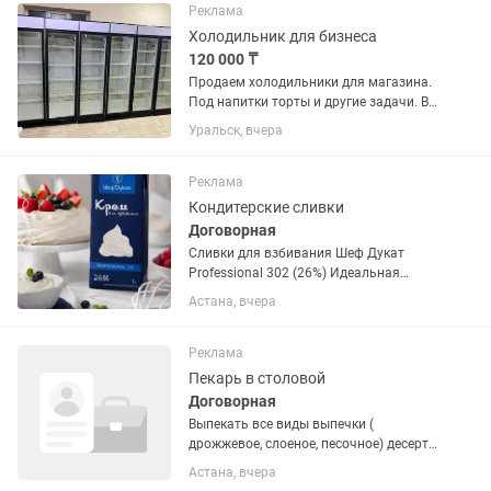
измельчённый фундук Черничный...
Реклама
Холодильник для бизнеса
120 000 ₸
Продаем холодильники для магазина.
Под напитки торты и другие задачи. В
отличном состоянии. В заправке не
Уральск, вчера
нуждаются. Полки полный комплект.
Высота два метра 60х60 см глубина.
Температура хранения +4...
Реклама
Кондитерские сливки
Договорная
Сливки для взбивания Шеф Дукат
Professional 302 (26%) Идеальная
стабильность, плотная текстура и
Астана, вчера
отличный объем при взбивании! ✔️
Держат форму дольше. ✔️ Не
расслаиваются. ✔️ Меньший расход
Реклама
за...
Пекарь в столовой
Договорная
Выпекать все виды выпечки (
дрожжевое, слоеное, песочное) десерты
( торты, пирожные итак далее)
Астана, вчера