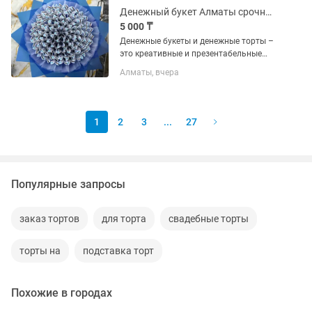
Денежный букет Алматы срочные заказы
5 000 ₸
Денежные букеты и денежные торты –
это креативные и презентабельные
способы дарить деньги, особенно в
Алматы, вчера
бизнес-среде. Они подходят для
подарков партнёрам, сотрудникам, VIP-
клиентам, на юбилеи компаний,...
1
2
3
...
27
Популярные запросы
заказ тортов
для торта
свадебные торты
торты на
подставка торт
Похожие в городах