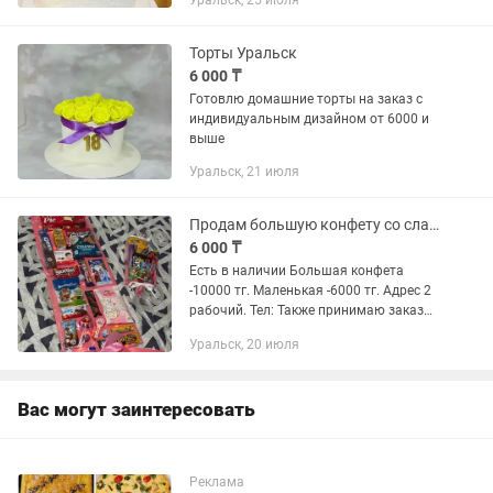
Уральск, 25 июля
Тирамису – 8000/кг Торт Ванильный
бисквит – 6500/кг Торт Вупи-пай...
Торты Уральск
6 000 ₸
Готовлю домашние торты на заказ с
индивидуальным дизайном от 6000 и
выше
Уральск, 21 июля
Продам большую конфету со сладостями
6 000 ₸
Есть в наличии Большая конфета
-10000 тг. Маленькая -6000 тг. Адрес 2
рабочий. Тел: Также принимаю заказ
на Новогодние подарки: конфеты
Уральск, 20 июля
маленькие и большие, торт из киндера,
фруктовые корзины,...
Вас могут заинтересовать
Реклама