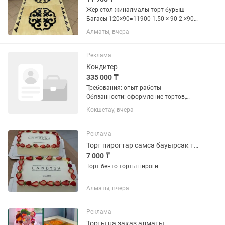
Жер стол жиналмалы торт бурыш
Багасы 120×90=11900 1.50 × 90 2.×90
2.5× 90 3×90 Оте ынгайлы конак
Алматы, вчера
куткенге жиналмалы женил бир адам
котерип кете береди
Реклама
Кондитер
335 000 ₸
Требования: опыт работы
Обязанности: оформление тортов,
выпечка меренговых рулетов Условия:
Кокшетау, вчера
-зп: оклад +бонусы -официальное
трудоустройство -стабильные выплаты
без задержек -полный соц....
Реклама
Торт пирогтар самса бауырсак тапсырыс кабылдаимын
7 000 ₸
Торт бенто торты пироги
Алматы, вчера
Реклама
Торты на заказ алматы