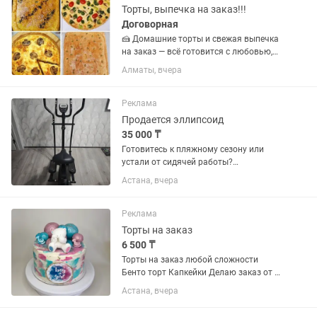
Торты, выпечка на заказ!!!
Договорная
🍰 Домашние торты и свежая выпечка
на заказ — всё готовится с любовью,
только из качественных и свежих
Алматы, вчера
продуктов. ✨ У нас вы найдете: 🎂
Торты на любой праздник 🥧 Сладкие и
мясные пироги 🥟...
Реклама
Продается эллипсоид
35 000 ₸
Готовитесь к пляжному сезону или
устали от сидячей работы?
Эллиптический тренажер GF Power
Астана, вчера
ждет именно вас!• Плавный ход
(суставы скажут спасибо).• 8 уровней
нагрузки (от "легкой прогулки" до "я...
Реклама
Торты на заказ
6 500 ₸
Торты на заказ любой сложности
Бенто торт Капкейки Делаю заказ от 2
кг Цена Начинки : Рафаэлло
Астана, вчера
Классический шифоновый бисквит
Молочно кокосовый крем По желанию