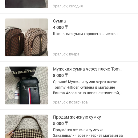
ремешок на плечо
Уральск, сегодня
Сумка
4 000 ₸
Школьные сумки хорошего качества
Уральск, вчера
Мужская сумка через плечо Tommy Hilfiger
8 000 ₸
Срочно! Мужская сумка через плечо
Tommy Hilfiger Куплена в магазине
Bauma Абсолютно новая с этикеткой,
не использовалась. Стильная,
Уральск, позавчера
компактная и удобная модель через
плечо Причина продажи — не...
Продам женскую сумку
5 000 ₸
Продаётся женская сумочка.
Заказывали через интернет магазин за