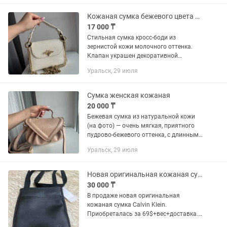
Кожаная сумка бежевого цвета с золотой фурнитурой
17 000 ₸
Стильная сумка кросс-боди из
зернистой кожи молочного оттенка.
Клапан украшен декоративной
золотистой пчелой. Съёмная цепочка-
Уральск, 29 июля
ремешок золотого цвета для ношения
через плечо + короткая кожаная
ручка...
Сумка женская кожаная
20 000 ₸
Бежевая сумка из натуральной кожи
(на фото) — очень мягкая, приятного
пудрово-бежевого оттенка, с длинным
ремешком. Носилась всего 2 раза,
Уральск, 29 июля
состояние практически новой.
Новая оригинальная кожаная сумка Calvin Klein
30 000 ₸
В продаже новая оригинальная
кожаная сумка Calvin Klein.
Приобреталась за 69$+вес+доставка.
По предоплате возможна доставка.