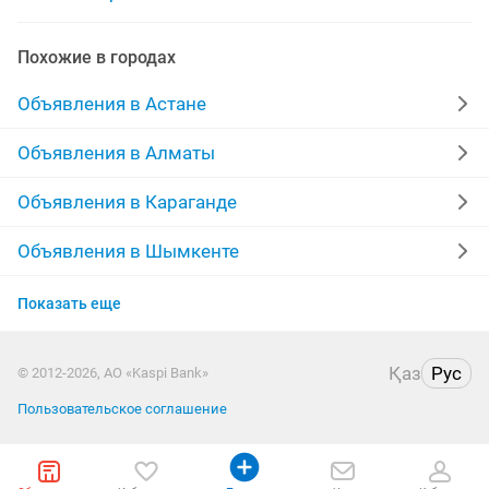
сумка на колесах
сумка кожа
коляска сумка
Похожие в городах
сумка для
сумка глово
сумка ноутбука
Объявления в Астане
сумка для доставки
сумка для коляски
Объявления в Алматы
Объявления в Караганде
Объявления в Шымкенте
Объявления в Усть-Каменогорске
Показать еще
Объявления в Актобе
Қаз
Рус
© 2012-2026, АО «Kaspi Bank»
Объявления в Актау
Пользовательское соглашение
Объявления в Костанае