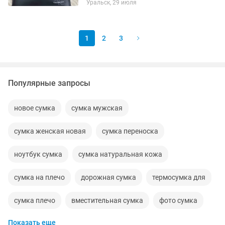
Уральск, 29 июля
1
2
3
Популярные запросы
новое сумка
сумка мужская
сумка женская новая
сумка переноска
ноутбук сумка
сумка натуральная кожа
сумка на плечо
дорожная сумка
термосумка для
сумка плечо
вместительная сумка
фото сумка
Показать еще
сумка натуральная
сумка люлька