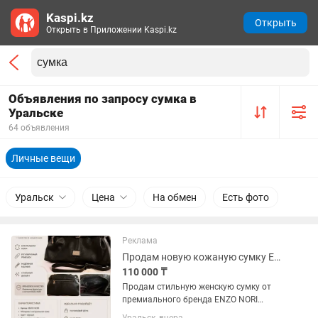
Kaspi.kz
Открыть
Открыть в Приложении Kaspi.kz
Объявления по запросу сумка в
Уральске
64 объявления
Личные вещи
Уральск
Цена
На обмен
Есть фото
Реклама
Продам новую кожаную сумку ENZO NORI (Оригинал, натуральная кожа)
110 000 ₸
Продам стильную женскую сумку от
премиального бренда ENZO NORI
(модель EN-1090). Абсолютно новая,