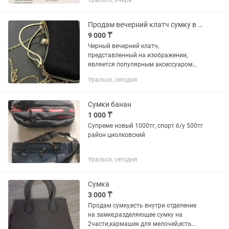
Уральск, вчера
оригинал. Ручки в заводской защитной
пленке, в комплекте идёт широкий
текстильный ремень на...
Продам вечерний клатч сумку в идеальном состоянии новый
9 000 ₸
Черный вечерний клатч,
представленный на изображении,
является популярным аксессуаром
для торжественных мероприятий и
Уральск, сегодня
обладает следующими
характеристиками:Основные
характеристики:Тип: Вечерний клатч...
Сумки банан
1 000 ₸
Супреме новый 1000тг, спорт б/у 500тг
район циолковский
Уральск, сегодня
Сумка
3 000 ₸
Продам сумку,есть внутри отделение
на замке,разделяющее сумку на
2части,кармашек для мелочей,есть