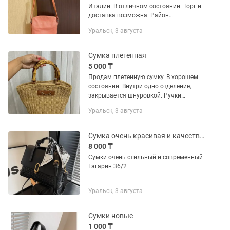
Италии. В отличном состоянии. Торг и
доставка возможна. Район
Хлебозавод (сзади памятника Маншук
Уральск, 3 августа
Маметовой), подробнее звонить либо
написать. У меня есть свободное...
Сумка плетенная
5 000 ₸
Продам плетенную сумку. В хорошем
состоянии. Внутри одно отделение,
закрывается шнуровкой. Ручки
деревянные. Отдам за 5000 тенге.
Уральск, 3 августа
(Могу в подарок к не отдать платочек
для завязки). Возможна доставка...
Сумка очень красивая и качественный
8 000 ₸
Сумки очень стильный и современный
Гагарин 36/2
Уральск, 3 августа
Сумки новые
1 000 ₸