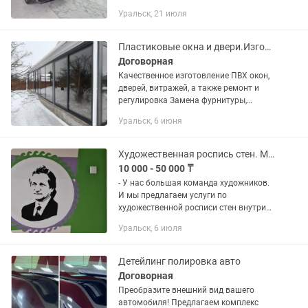
Уральск, 21 июля
Пластиковые окна и двери.Изготовление пластиковых ПВХ Окон, Дверей, Витражи
Договорная
Качественное изготовление ПВХ окон,
дверей, витражей, а также ремонт и
регулировка Замена фурнитуры,
уплотнительной резины, стекло
Уральск, 6 июня
пакетов. Установка откосов. А так же
производим демонтаж и монтаж...
Художественная роспись стен. Мурал. Художник. Оформление стен.
10 000 - 50 000 ₸
- У нас большая команда художников.
И мы предлагаем услуги по
художественной росписи стен внутри
домов, квартир, ресторанов, бутиков,
Уральск, 6 июля
офисов, стен школ и детских садов и в
других помещениях. Роспись...
Детейлинг полировка авто
Договорная
Преобразите внешний вид вашего
автомобиля! Предлагаем комплекс