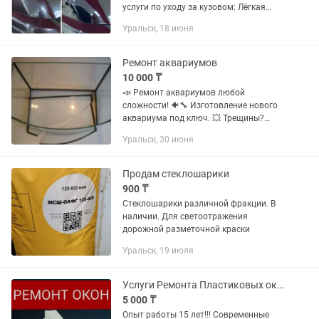
услуги по уходу за кузовом: Лёгкая
полировка — устраняю до 80% мелких
Уральск, 18 июня
царапин и возвращаем глубину цвета
Покрытие «жидкое стекло» —...
Ремонт аквариумов
10 000 ₸
📣 Ремонт аквариумов любой
сложности! 🐠🔧 Изготовление нового
аквариума под ключ. 💥 Трещины?
Потеки? Разбитое стекло? Не
Уральск, 30 июня
выбрасывайте — мы восстановим ваш
аквариум, как новый! ✅
Профессиональный...
Продам стеклошарики
900 ₸
Стеклошарики различной фракции. В
наличии. Для светоотражения
дорожной разметочной краски
Уральск, 19 июля
Услуги Ремонта Пластиковых окон. Утипление окон. Откосы.
5 000 ₸
Опыт работы 15 лет!!! Современные