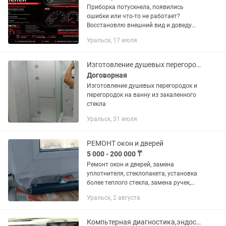
Приборка потускнела, появились
ошибки или что-то не работает?
Восстановлю внешний вид и доведу
работу до идеала — будет выглядеть и
Уральск, 17 июля
функционировать лучше, чем с завода.
Что делаю: • Устранение любых...
Изготовление душевых перегородок под заказ. По индивидуальным размерам
Договорная
Изготовление душевых перегородок и
перегородок на ванну из закаленного
стекла
Уральск, 31 июля
РЕМОНТ окон и дверей
5 000 - 200 000 ₸
Ремонт окон и дверей, замена
уплотнителя, стеклопакета, установка
более теплого стекла, замена ручек,
замков, и.т.д Мастер Дмитрий.
Уральск, 2 августа
Компьтерная диагностика,эндоскоп,замер компрессий,проверка авто толшиномер