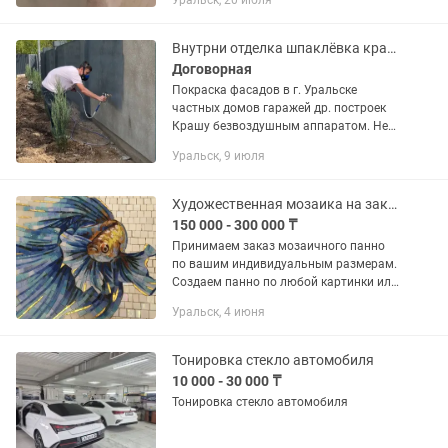
Уральск, 20 июля
Внутрни отделка шпаклёвка краска стекла холст
Договорная
Покраска фасадов в г. Уральске
частных домов гаражей др. построек
Крашу безвоздушным аппаратом. Не
дорого.
Уральск, 9 июля
Художественная мозаика на заказ. Мозаика. Смальта. Стекло. Керамика.
150 000 - 300 000 ₸
Принимаем заказ мозаичного панно
по вашим индивидуальным размерам.
Создаем панно по любой картинки или
фотографии по вашему желанию.
Уральск, 4 июня
Мозаичное панно это самое роскошное
украшение для интерьера.
Тонировка стекло автомобиля
10 000 - 30 000 ₸
Тонировка стекло автомобиля