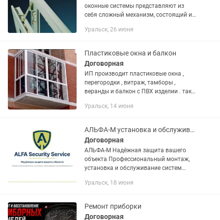
оконные системы представляют из
себя сложный механизм, состоящий из
многих элементов. Со временем,
Уральск, 26 июня
створки окон провисают под
собственным весом, фурнитура...
Пластиковые окна и балкон
Договорная
ИП производит пластиковые окна ,
перегородки , витраж, тамборы ,
веранды и балкон с ПВХ изделии . так
же балкон под ключ и пластиковые
Уральск, 14 июня
откосы . Производство Турция ,
Украина , Россия и Германия ....
АЛЬФА-М установка и обслуживание систем безопасность
Договорная
АЛЬФА-М Надёжная защита вашего
объекта Профессиональный монтаж,
установка и обслуживание систем
безопасности О компании Компания
Уральск, 18 июня
«Альфа-М» — ваш надёжный партнёр в
сфере безопасности. Мы...
Ремонт приборки
Договорная