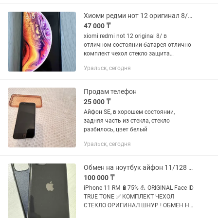
Хиоми редми нот 12 оригинал 8/128
47 000 ₸
xiomi redmi not 12 original 8/ в
отличном состоянии батарея отлично
комплект чехол стекло защита
оригинал шнур !уральск аксай
Уральск, сегодня
доставка
Продам телефон
25 000 ₸
Айфон SE, в хорошем состоянии,
задняя часть из стекла, стекло
разбилось, цвет белый
Уральск, сегодня
Обмен на ноутбук айфон 11/128 75% без ремонта
100 000 ₸
iPhone 11 RM 🔋75% 💪 ORIGINAL Face ID
TRUE TONE ✅ КОМПЛЕКТ ЧЕХОЛ
СТЕКЛО ОРИГИНАЛ ШНУР ! ОБМЕН НА
НОУТБУК УРАЛЬСК АКСАЙ ДОСТАВКА