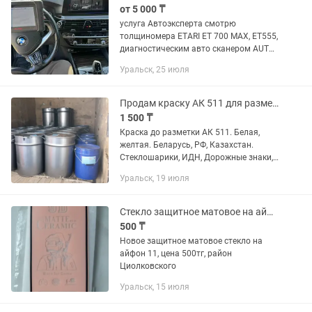
от 5 000 ₸
услуга Автоэксперта смотрю
толщиномера ETARI ET 700 MAX, ET555,
диагностическим авто сканером AUTEL
MaxiDAS ЧТО ВХОДИТ В ПРОВЕРКУ
Уральск, 25 июля
АВТО? - Визуальный осмотр кузова; -
Выявление крашенных и...
Продам краску АК 511 для разметки
1 500 ₸
Краска до разметки АК 511. Белая,
желтая. Беларусь, РФ, Казахстан.
Стеклошарики, ИДН, Дорожные знаки,
термопластик, холодный пластик
Уральск, 19 июля
Стекло защитное матовое на айфон 11
500 ₸
Новое защитное матовое стекло на
айфон 11, цена 500тг, район
Циолковского
Уральск, 15 июля