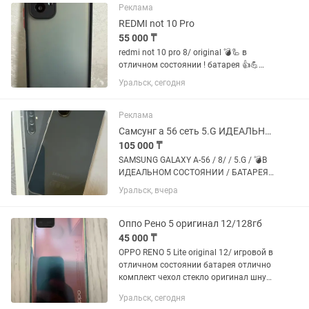
Реклама
REDMI not 10 Pro
55 000 ₸
redmi not 10 pro 8/ original 💣🦾 в
отличном состоянии ! батарея 👍💪
новый чехол стекло ! уральск аксай
Уральск, сегодня
доставка
Реклама
Самсунг а 56 сеть 5.G ИДЕАЛЬНЫЙ
105 000 ₸
SAMSUNG GALAXY A-56 / 8/ / 5.G / 💣В
ИДЕАЛЬНОМ СОСТОЯНИИ / БАТАРЕЯ
💪💪✅ Face ID ОТПЕЧАТОК ПАЛЬЦЕВ /
Уральск, вчера
НОВЫЙ ЧЕХОЛ СТЕКЛО / ДОКУМЕНТ
ЕСТЬ ! УРАЛЬСК АКСАЙ ДОСТАВКА
Оппо Рено 5 оригинал 12/128гб
45 000 ₸
OPPO RENO 5 Lite original 12/ игровой в
отличном состоянии батарея отлично
комплект чехол стекло оригинал шнур
уральск аксай
Уральск, сегодня