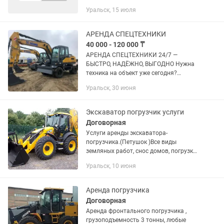
навыков управления); стрижка
Уральск, 15 июля
газонов; полив зеленых насаждений и
цветов; прессование...
АРЕНДА СПЕЦТЕХНИКИ
40 000 - 120 000 ₸
АРЕНДА СПЕЦТЕХНИКИ 24/7 —
БЫСТРО, НАДЁЖНО, ВЫГОДНО Нужна
техника на объект уже сегодня?
Закроем задачу в кратчайшие сроки —
Уральск, 30 июня
без простоев и лишних затрат. В
наличии: •Экскаваторы (1.6–18 тонн) —
для...
Экскаватор погрузчик услуги
Договорная
Услуги аренды экскаватора-
погрузчика.(Петушок )Все виды
земляных работ, снос домов, погрузка
мусора.Опытный оператор.
Уральск, 10 июня
Приемлемые цены. Наличный и
безналичный расчет. Звоните!
Договоримся!
Аренда погрузчика
Договорная
Аренда фронтального погрузчика ,
грузоподъемность 3 тонны, любые