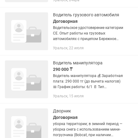
Уральск, вчера
20 до 50 лет. Обязанности:
1.Частичная ручная погрузка кирпича
в транспорт. 2.Укладка кирпича по...
Водитель грузового автомобиля
Договорная
Водительское удостоверение категории
CE. Опыт работы на грузовых
автомобилях с прицепом Бережное
отношение к автомобилю. Знание
Уральск, 22 июля
устройства КамАЗа и умение
самостоятельно устранять мелкие...
Водитель манипулятора
290 000 ₸
Водитель манипулятора 💰 Заработная
плата: 290 000 тг (до вычета налогов)
📅 График работы: 6/1 📄 Тип
занятости: Полная занятость ✅
Уральск, 15 июля
Официальное трудоустройство по ТК
РК Обязанности: • Управление...
Дворник
Договорная
уборка территории; в зимний период —
уборка снега с использованием мини-
погрузчика (Bobcat, при наличии