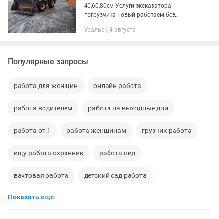
40,60,80см Услуги экскаватора-
погрузчика новый работаем без
выходных и праздников в любое
Уральск, 4 августа
удобное для Вас время. Работаем по
часам и длительная аренда •Земляные
работы. •...
Популярные запросы
работа для женщин
онлайн работа
работа водителем
работа на выходные дни
работа от 1
работа женщинам
грузчик работа
ищу работа охранник
работа вид
вахтовая работа
детский сад работа
Показать еще
муж на час работа
работа ночная смена