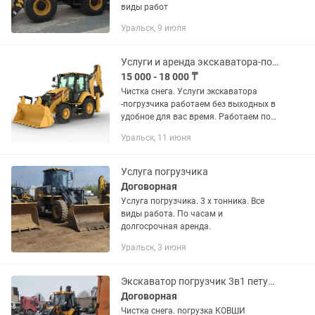
виды работ
Уральск, 9 июля
Услуги и аренда экскаватора-погрузчик
15 000 - 18 000 ₸
Чистка снега. Услуги экскаватора
-погрузчика работаем без выходных в
удобное для вас время. Работаем по
часам и длительная аренда •Земляные
Уральск, 11 июня
работы • Рытье
котлована,траншей,септиков,подвалов,
под...
Услуга погрузчика
Договорная
Услуга погрузчика. 3 х тонника. Все
виды работа. По часам и
долгосрочная аренда.
Уральск, 3 июня
Экскаватор погрузчик 3в1 петушок вывоз мусора
Договорная
Чистка снега. погрузка КОВШИ