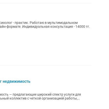
психолог - практик. Работаю в мультимодальном
онсультация - 14000 тг.
Юг недвижимость
ость — предлагающее широкий спектр услуги для
ьный коллектив с четкой организацией работы,
оты...