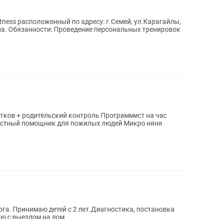
itness расположенный по адресу: г.Семей, ул.Карагайлы,
ировок
ительский контроль Программист на час
астный помощник для пожилых людей Микро няня
ога. Принимаю детей с 2 лет.Диагностика, постановка
аю с выездом на дом.