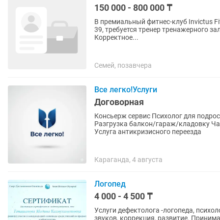
150 000 - 800 000 ₸
В премиальный фитнес-клуб Invictus F
39, требуется тренер тренажерного зала. Обязанности: Проведение персональных трен
Корректное...
Семей, позавчера
Все легко!Услуги
Договорная
Консьерж сервис Психолог для подростков + род
Разгрузка балкон/гараж/кладовку Ч
Услуга антикризисного переезда
Караганда, 4 августа
Логопед
4 000 - 4 500 ₸
Услуги дефектолога -логопеда, психол
звуков, коррекция, развитие. Приним