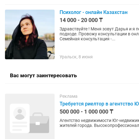
Психолог - онлайн Казахстан
14 000 - 20 000 ₸
Здравствуйте ! Меня зовут Дарья и я 
подходе. Провожу консультации в онлайн-формате. Индивидуальная к
Семейная консультация -...
Уральск, 8 июня
Вас могут заинтересовать
Реклама
Требуется риелтор в агентство 
500 000 - 1 000 000 ₸
Агентство недвижимости Юг-недвижим
жителей города. Высокопрофессионал
которая включает в себя:контроль раб