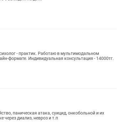
психолог - практик. Работаю в мультимодальном
консультация - 14000тг.
йство, паническая атака, суицид, онкобольной и их
е через диализ, невроз и т.п