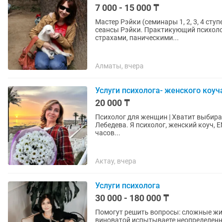
7 000 - 15 000 ₸
Мастер Рэйки (семинары 1, 2, 3, 4 ст
сеансы Рэйки. Практикующий психолог
страхами, паническими...
Алматы, вчера
Услуги психолога- женского коуч
20 000 ₸
Психолог для женщин | Хватит выбирать тех, кто вас не ц
Лебедева. Я психолог, женский коуч, 
часов...
Актау, вчера
Услуги психолога
30 000 - 180 000 ₸
Помогут решить вопросы: сложные жи
виноватой испытываете неопределенность тревожные состояния нет вкуса к жизни проблемы