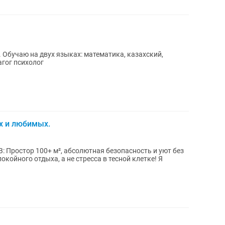
. Обучаю на двух языках: математика, казахский,
гог психолог
их и любимых.
остор 100+ м², абсолютная безопасность и уют без
койного отдыха, а не стресса в тесной клетке! Я